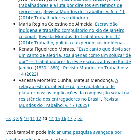
trabalhadores e a luta por direitos em tempos de
repressão
,
Revista Mundos do Trabalho: v. 6 n. 11
(2014): Trabalhadores e ditadura
Maria Regina Celestino de Almeida,
Escravidão
indígena e trabalho compulsório no Rio de Janeiro
colonial
,
Revista Mundos do Trabalho: v. 6 n. 12
(2014): Trabalho, política e experiências indígenas
Renata Figueiredo Moraes,
“Esse canto que devia ser
um canto de alegria, soa apenas como um soluçar de
dor” — Trabalhadores livres e escravizados no Rio de
Janeiro (1830-1880)
,
Revista Mundos do Trabalho: v.
14 (2022)
Vanessa Monteiro Cunha, Mateus Mendonça,
A
relação estrutural entre raça e capitalismo de
plataformas: as implicações da composição social na
resistência dos entregadores no Brasil
,
Revista
Mundos do Trabalho: v. 17 (2025)
<<
<
8
9
10
11
12
13
14
15
16
17
>
>>
Você também pode
iniciar uma pesquisa avançada por
similaridade
para este artigo.