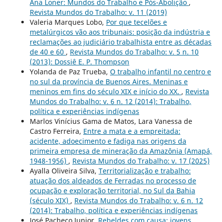
Ana Loner: Mundos do Trabalho e Pós-Abolição
,
Revista Mundos do Trabalho: v. 11 (2019)
Valeria Marques Lobo,
Por que tecelões e
metalúrgicos vão aos tribunais: posição da indústria e
reclamações ao judiciário trabalhista entre as décadas
de 40 e 60
,
Revista Mundos do Trabalho: v. 5 n. 10
(2013): Dossiê E. P. Thompson
Yolanda de Paz Trueba,
O trabalho infantil no centro e
no sul da província de Buenos Aires. Meninas e
meninos em fins do século XIX e início do XX.
,
Revista
Mundos do Trabalho: v. 6 n. 12 (2014): Trabalho,
política e experiências indígenas
Marlos Vinícius Gama de Matos, Lara Vanessa de
Castro Ferreira,
Entre a mata e a empreitada:
acidente, adoecimento e fadiga nas origens da
primeira empresa de mineração da Amazônia (Amapá,
1948-1956)
,
Revista Mundos do Trabalho: v. 17 (2025)
Ayalla Oliveira Silva,
Territorialização e trabalho:
atuação dos aldeados de Ferradas no processo de
ocupação e exploração territorial, no Sul da Bahia
(século XIX)
,
Revista Mundos do Trabalho: v. 6 n. 12
(2014): Trabalho, política e experiências indígenas
José Pacheco Junior,
Rebeldes com causa: jovens