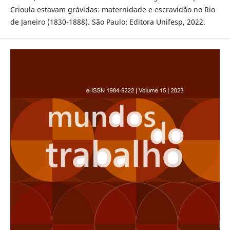
Crioula estavam grávidas: maternidade e escravidão no Rio
de Janeiro (1830-1888). São Paulo: Editora Unifesp, 2022.