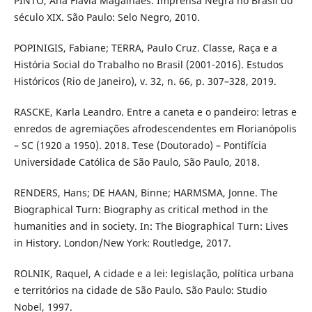
PINTO, Ana Flávia Magalhães. Imprensa Negra no Brasil do
século XIX. São Paulo: Selo Negro, 2010.
POPINIGIS, Fabiane; TERRA, Paulo Cruz. Classe, Raça e a
História Social do Trabalho no Brasil (2001-2016). Estudos
Históricos (Rio de Janeiro), v. 32, n. 66, p. 307–328, 2019.
RASCKE, Karla Leandro. Entre a caneta e o pandeiro: letras e
enredos de agremiações afrodescendentes em Florianópolis
– SC (1920 a 1950). 2018. Tese (Doutorado) – Pontifícia
Universidade Católica de São Paulo, São Paulo, 2018.
RENDERS, Hans; DE HAAN, Binne; HARMSMA, Jonne. The
Biographical Turn: Biography as critical method in the
humanities and in society. In: The Biographical Turn: Lives
in History. London/New York: Routledge, 2017.
ROLNIK, Raquel, A cidade e a lei: legislação, política urbana
e territórios na cidade de São Paulo. São Paulo: Studio
Nobel, 1997.