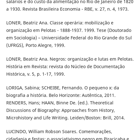
salários e do custo da alimentação no Rio de Janeiro de 1820
a 1930. Revista Brasileira Economia - RBE, v. 27, n. 4, 1973.
LONER, Beatriz Ana. Classe operária: mobilização e
organização em Pelotas - 1888-1937. 1999. Tese (Doutorado
em Sociologia) – Universidade Federal do Rio Grande do Sul
(UFRGS), Porto Alegre, 1999.
LONER, Beatriz Ana. Negros: organização e lutas em Pelotas.
História em Revista: revista do Núcleo de Documentação
Histórica, v. 5, p. 1-17, 1999.
LORIGA, Sabina; SCHEIBE, Fernando. O pequeno x: da
biografia a história. Belo Horizonte: Autêntica, 2011.
RENDERS, Hans; HAAN, Binne De. (ed.). Theoretical
Discussions of Biography: Approaches from History,
Microhistory and Life Writing. Leiden/Boston: Brill, 2014.
LUCINDO, William Robson Soares. Comemorações,
cidadania e festas: o associativismo negro em Piracicaba e