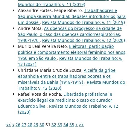
Mundos do Trabalho: v. 11 (2019)
Alexandre Fortes, Felipe Ribeiro,
Trabalhadores e
Segunda Guerra Mundial: debates introdutórios para
um dossiê
,
Revista Mundos do Trabalho: v. 11 (2019)
André Mota,
As doenças do progresso na cidade de
São Paulo: o caso das doenças cardiorrespiratórias,
1940-1970
,
Revista Mundos do Trabalho: v. 12 (2020)
Murilo Leal Pereira Neto,
Eleitoras: participação
política e comportamento eleitoral feminino nos anos
1950 em São Paulo
,
Revista Mundos do Trabalho: v.
13 (2021)
Christiane Maria Cruz de Souza,
A ceifa da gripe
espanhola entre os trabalhadores pobres e os
miseráveis da Bahia (1918-1919)
,
Revista Mundos do
Trabalho: v. 12 (2020)
Rafael Rosa da Rocha,
Liberdade profissional e
exercício ilegal da medicina: o caso do curador
Eduardo Silva
,
Revista Mundos do Trabalho: v. 12
(2020)
<<
<
26
27
28
29
30
31
32
33
34
35
>
>>