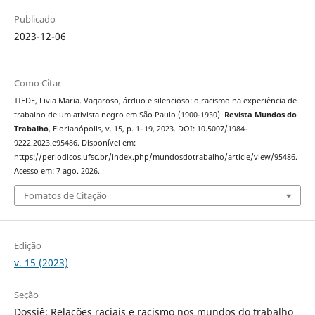
Publicado
2023-12-06
Como Citar
TIEDE, Livia Maria. Vagaroso, árduo e silencioso: o racismo na experiência de
trabalho de um ativista negro em São Paulo (1900-1930).
Revista Mundos do
Trabalho
, Florianópolis, v. 15, p. 1–19, 2023. DOI: 10.5007/1984-
9222.2023.e95486. Disponível em:
https://periodicos.ufsc.br/index.php/mundosdotrabalho/article/view/95486.
Acesso em: 7 ago. 2026.
Fomatos de Citação
Edição
v. 15 (2023)
Seção
Dossiê: Relações raciais e racismo nos mundos do trabalho