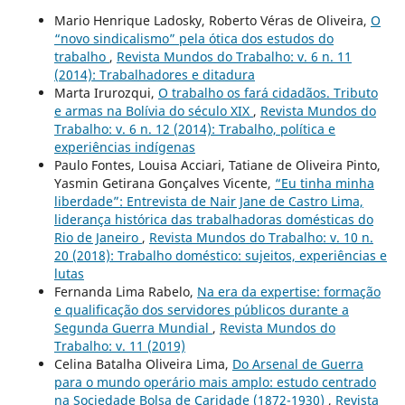
Mario Henrique Ladosky, Roberto Véras de Oliveira,
O
“novo sindicalismo” pela ótica dos estudos do
trabalho
,
Revista Mundos do Trabalho: v. 6 n. 11
(2014): Trabalhadores e ditadura
Marta Irurozqui,
O trabalho os fará cidadãos. Tributo
e armas na Bolívia do século XIX
,
Revista Mundos do
Trabalho: v. 6 n. 12 (2014): Trabalho, política e
experiências indígenas
Paulo Fontes, Louisa Acciari, Tatiane de Oliveira Pinto,
Yasmin Getirana Gonçalves Vicente,
“Eu tinha minha
liberdade”: Entrevista de Nair Jane de Castro Lima,
liderança histórica das trabalhadoras domésticas do
Rio de Janeiro
,
Revista Mundos do Trabalho: v. 10 n.
20 (2018): Trabalho doméstico: sujeitos, experiências e
lutas
Fernanda Lima Rabelo,
Na era da expertise: formação
e qualificação dos servidores públicos durante a
Segunda Guerra Mundial
,
Revista Mundos do
Trabalho: v. 11 (2019)
Celina Batalha Oliveira Lima,
Do Arsenal de Guerra
para o mundo operário mais amplo: estudo centrado
na Sociedade Bolsa de Caridade (1872-1930)
,
Revista