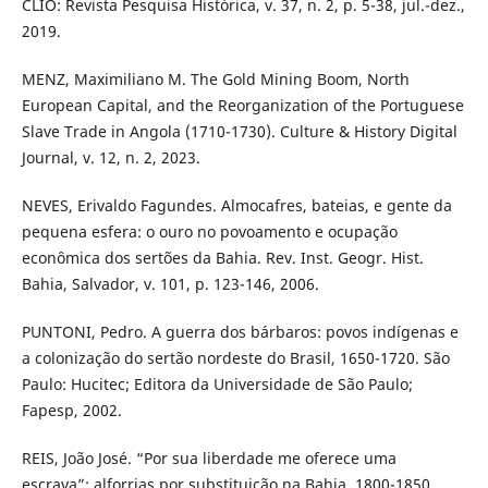
CLIO: Revista Pesquisa Histórica, v. 37, n. 2, p. 5-38, jul.-dez.,
2019.
MENZ, Maximiliano M. The Gold Mining Boom, North
European Capital, and the Reorganization of the Portuguese
Slave Trade in Angola (1710-1730). Culture & History Digital
Journal, v. 12, n. 2, 2023.
NEVES, Erivaldo Fagundes. Almocafres, bateias, e gente da
pequena esfera: o ouro no povoamento e ocupação
econômica dos sertões da Bahia. Rev. Inst. Geogr. Hist.
Bahia, Salvador, v. 101, p. 123-146, 2006.
PUNTONI, Pedro. A guerra dos bárbaros: povos indígenas e
a colonização do sertão nordeste do Brasil, 1650-1720. São
Paulo: Hucitec; Editora da Universidade de São Paulo;
Fapesp, 2002.
REIS, João José. “Por sua liberdade me oferece uma
escrava”: alforrias por substituição na Bahia, 1800-1850.