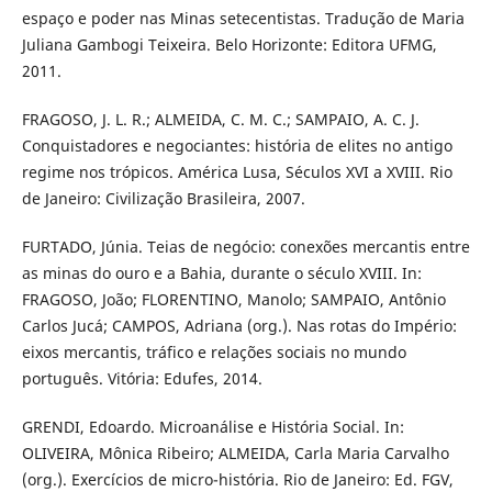
espaço e poder nas Minas setecentistas. Tradução de Maria
Juliana Gambogi Teixeira. Belo Horizonte: Editora UFMG,
2011.
FRAGOSO, J. L. R.; ALMEIDA, C. M. C.; SAMPAIO, A. C. J.
Conquistadores e negociantes: história de elites no antigo
regime nos trópicos. América Lusa, Séculos XVI a XVIII. Rio
de Janeiro: Civilização Brasileira, 2007.
FURTADO, Júnia. Teias de negócio: conexões mercantis entre
as minas do ouro e a Bahia, durante o século XVIII. In:
FRAGOSO, João; FLORENTINO, Manolo; SAMPAIO, Antônio
Carlos Jucá; CAMPOS, Adriana (org.). Nas rotas do Império:
eixos mercantis, tráfico e relações sociais no mundo
português. Vitória: Edufes, 2014.
GRENDI, Edoardo. Microanálise e História Social. In:
OLIVEIRA, Mônica Ribeiro; ALMEIDA, Carla Maria Carvalho
(org.). Exercícios de micro-história. Rio de Janeiro: Ed. FGV,