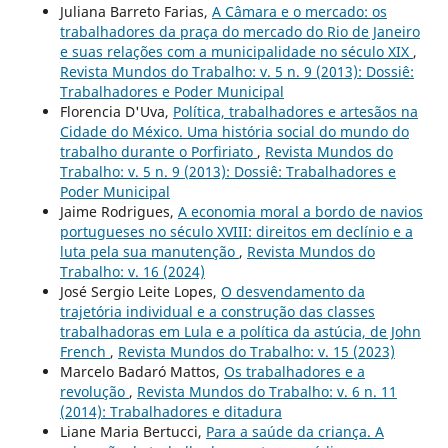
Juliana Barreto Farias,
A Câmara e o mercado: os
trabalhadores da praça do mercado do Rio de Janeiro
e suas relações com a municipalidade no século XIX
,
Revista Mundos do Trabalho: v. 5 n. 9 (2013): Dossiê:
Trabalhadores e Poder Municipal
Florencia D'Uva,
Política, trabalhadores e artesãos na
Cidade do México. Uma história social do mundo do
trabalho durante o Porfiriato
,
Revista Mundos do
Trabalho: v. 5 n. 9 (2013): Dossiê: Trabalhadores e
Poder Municipal
Jaime Rodrigues,
A economia moral a bordo de navios
portugueses no século XVIII: direitos em declínio e a
luta pela sua manutenção
,
Revista Mundos do
Trabalho: v. 16 (2024)
José Sergio Leite Lopes,
O desvendamento da
trajetória individual e a construção das classes
trabalhadoras em Lula e a política da astúcia, de John
French
,
Revista Mundos do Trabalho: v. 15 (2023)
Marcelo Badaró Mattos,
Os trabalhadores e a
revolução
,
Revista Mundos do Trabalho: v. 6 n. 11
(2014): Trabalhadores e ditadura
Liane Maria Bertucci,
Para a saúde da criança. A