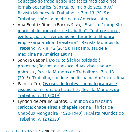
educação do trabalhador nas teses médicas e nos
jornais operários (São Paulo, início do século XX)
,
Revista Mundos do Trabalho: v. 7 n. 13 (2015):
Trabalho, saúde e medicina na América Latina
Ana Beatriz Ribeiro Barros Silva,
"Brasil, o “campeão
mundial de acidentes de trabalho”: Controle social,
exploração e prevencionismo durante a ditadura
empresarial-militar brasileira"
,
Revista Mundos do
Trabalho: v. 7 n. 13 (2015): Trabalho, saúde e
medicina na América Latina
Sandra Caponi,
Do culto à laboriosidade à
preocupação com o cansaço: duas visões sobre a
pobreza
,
Revista Mundos do Trabalho: v. 7 n. 13
(2015): Trabalho, saúde e medicina na América Latina
Pamela Cox,
Os usos de fontes cinematográficas e
visuais na história do trabalho
,
Revista Mundos do
Trabalho: v. 11 (2019)
Lyndon de Araújo Santos,
O mundo do trabalho
carioca: chapeleiras e chapeleiros na Fábrica de
Chapéus Mangueira (1920-1940)
,
Revista Mundos do
Trabalho: v. 12 (2020)
<<
<
14
15
16
17
18
19
20
21
22
23
>
>>