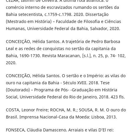
CEZAR, Iasmin de Oliveira. A última rota atlântica: o
comércio interno de escravizados rumando os sertões da
Bahia setecentista, c.1759-c.1798. 2020. Dissertação
(Mestrado em História) – Faculdade de Filosofia e Ciências
Humanas, Universidade Federal da Bahia, Salvador, 2020.
CONCEIÇÂO, Hélida Santos. A trajetória de Pedro Barbosa
Leal e as redes de conquistas no sertão da capitania da
Bahia, 1690-1730. Revista Maracanan, [s.l.], n. 25, p. 74- 102,
2020.
CONCEIÇÃO, Hélida Santos. O sertão e o Império: as vilas do
ouro na capitania da Bahia - Século XVIII. 2018. Tese
(Doutorado) – Programa de Pós- -Graduação em História
Social, Universidade Federal do Rio de Janeiro, 2018. 423 fls.
COSTA, Leonor Freire; ROCHA, M. R.; SOUSA, R. M. O ouro do
Brasil. Imprensa Nacional-Casa da Moeda: Lisboa, 2013.
FONSECA, Cláudia Damasceno. Arraiais e vilas D’El rei: