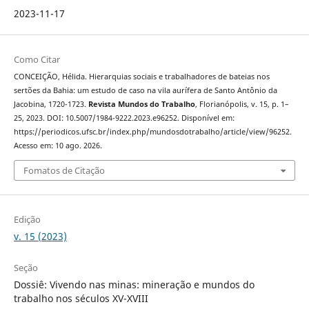
2023-11-17
Como Citar
CONCEIÇÃO, Hélida. Hierarquias sociais e trabalhadores de bateias nos
sertões da Bahia: um estudo de caso na vila aurífera de Santo Antônio da
Jacobina, 1720-1723.
Revista Mundos do Trabalho
, Florianópolis, v. 15, p. 1–
25, 2023. DOI: 10.5007/1984-9222.2023.e96252. Disponível em:
https://periodicos.ufsc.br/index.php/mundosdotrabalho/article/view/96252.
Acesso em: 10 ago. 2026.
Fomatos de Citação
Edição
v. 15 (2023)
Seção
Dossiê: Vivendo nas minas: mineração e mundos do
trabalho nos séculos XV-XVIII