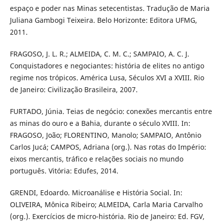
espaço e poder nas Minas setecentistas. Tradução de Maria
Juliana Gambogi Teixeira. Belo Horizonte: Editora UFMG,
2011.
FRAGOSO, J. L. R.; ALMEIDA, C. M. C.; SAMPAIO, A. C. J.
Conquistadores e negociantes: história de elites no antigo
regime nos trópicos. América Lusa, Séculos XVI a XVIII. Rio
de Janeiro: Civilização Brasileira, 2007.
FURTADO, Júnia. Teias de negócio: conexões mercantis entre
as minas do ouro e a Bahia, durante o século XVIII. In:
FRAGOSO, João; FLORENTINO, Manolo; SAMPAIO, Antônio
Carlos Jucá; CAMPOS, Adriana (org.). Nas rotas do Império:
eixos mercantis, tráfico e relações sociais no mundo
português. Vitória: Edufes, 2014.
GRENDI, Edoardo. Microanálise e História Social. In:
OLIVEIRA, Mônica Ribeiro; ALMEIDA, Carla Maria Carvalho
(org.). Exercícios de micro-história. Rio de Janeiro: Ed. FGV,