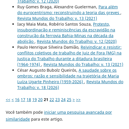
Trabalho: v. 12 (2020)
Ruy Gomes Braga, Alexandre Guelerman,
Para além
do eurocentrismo: reconstruindo a teoria das greves
,
Revista Mundos do Trabalho: v. 13 (2021)
Iacy Maia Mata, Robério Santos Souza,
Protesto,
insubordinação e reminiscências da escravidão na
construção da ferrovia Bahia-Minas na década da
abolição
,
Revista Mundos do Trabalho: v. 12 (2020)
Paulo Henrique Silveira Damião,
Reivindicar e resistir:
conflitos coletivos de trabalho de Juiz de Fora (MG) na
Justiça do Trabalho durante a ditadura brasileira
(1964-1974)
,
Revista Mundos do Trabalho: v. 13 (2021)
César Augusto Bubolz Queirós,
A saudade sobre os
ombros: razão e sensibilidade na trajetória de Maria
Luíza Ugarte Pinheiro (1959-2026)
,
Revista Mundos do
Trabalho: v. 18 (2026)
<<
<
16
17
18
19
20
21
22
23
24
25
>
>>
Você também pode
iniciar uma pesquisa avançada por
similaridade
para este artigo.