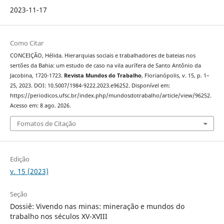
2023-11-17
Como Citar
CONCEIÇÃO, Hélida. Hierarquias sociais e trabalhadores de bateias nos
sertões da Bahia: um estudo de caso na vila aurífera de Santo Antônio da
Jacobina, 1720-1723.
Revista Mundos do Trabalho
, Florianópolis, v. 15, p. 1–
25, 2023. DOI: 10.5007/1984-9222.2023.e96252. Disponível em:
https://periodicos.ufsc.br/index.php/mundosdotrabalho/article/view/96252.
Acesso em: 8 ago. 2026.
Fomatos de Citação
Edição
v. 15 (2023)
Seção
Dossiê: Vivendo nas minas: mineração e mundos do
trabalho nos séculos XV-XVIII