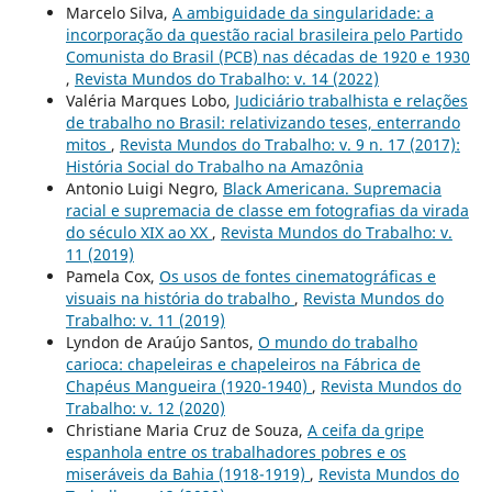
Marcelo Silva,
A ambiguidade da singularidade: a
incorporação da questão racial brasileira pelo Partido
Comunista do Brasil (PCB) nas décadas de 1920 e 1930
,
Revista Mundos do Trabalho: v. 14 (2022)
Valéria Marques Lobo,
Judiciário trabalhista e relações
de trabalho no Brasil: relativizando teses, enterrando
mitos
,
Revista Mundos do Trabalho: v. 9 n. 17 (2017):
História Social do Trabalho na Amazônia
Antonio Luigi Negro,
Black Americana. Supremacia
racial e supremacia de classe em fotografias da virada
do século XIX ao XX
,
Revista Mundos do Trabalho: v.
11 (2019)
Pamela Cox,
Os usos de fontes cinematográficas e
visuais na história do trabalho
,
Revista Mundos do
Trabalho: v. 11 (2019)
Lyndon de Araújo Santos,
O mundo do trabalho
carioca: chapeleiras e chapeleiros na Fábrica de
Chapéus Mangueira (1920-1940)
,
Revista Mundos do
Trabalho: v. 12 (2020)
Christiane Maria Cruz de Souza,
A ceifa da gripe
espanhola entre os trabalhadores pobres e os
miseráveis da Bahia (1918-1919)
,
Revista Mundos do