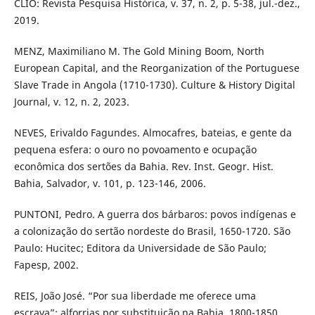
CLIO: Revista Pesquisa Histórica, v. 37, n. 2, p. 5-38, jul.-dez.,
2019.
MENZ, Maximiliano M. The Gold Mining Boom, North
European Capital, and the Reorganization of the Portuguese
Slave Trade in Angola (1710-1730). Culture & History Digital
Journal, v. 12, n. 2, 2023.
NEVES, Erivaldo Fagundes. Almocafres, bateias, e gente da
pequena esfera: o ouro no povoamento e ocupação
econômica dos sertões da Bahia. Rev. Inst. Geogr. Hist.
Bahia, Salvador, v. 101, p. 123-146, 2006.
PUNTONI, Pedro. A guerra dos bárbaros: povos indígenas e
a colonização do sertão nordeste do Brasil, 1650-1720. São
Paulo: Hucitec; Editora da Universidade de São Paulo;
Fapesp, 2002.
REIS, João José. “Por sua liberdade me oferece uma
escrava”: alforrias por substituição na Bahia, 1800-1850.