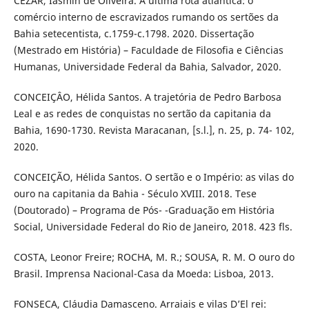
CEZAR, Iasmin de Oliveira. A última rota atlântica: o
comércio interno de escravizados rumando os sertões da
Bahia setecentista, c.1759-c.1798. 2020. Dissertação
(Mestrado em História) – Faculdade de Filosofia e Ciências
Humanas, Universidade Federal da Bahia, Salvador, 2020.
CONCEIÇÂO, Hélida Santos. A trajetória de Pedro Barbosa
Leal e as redes de conquistas no sertão da capitania da
Bahia, 1690-1730. Revista Maracanan, [s.l.], n. 25, p. 74- 102,
2020.
CONCEIÇÃO, Hélida Santos. O sertão e o Império: as vilas do
ouro na capitania da Bahia - Século XVIII. 2018. Tese
(Doutorado) – Programa de Pós- -Graduação em História
Social, Universidade Federal do Rio de Janeiro, 2018. 423 fls.
COSTA, Leonor Freire; ROCHA, M. R.; SOUSA, R. M. O ouro do
Brasil. Imprensa Nacional-Casa da Moeda: Lisboa, 2013.
FONSECA, Cláudia Damasceno. Arraiais e vilas D’El rei: