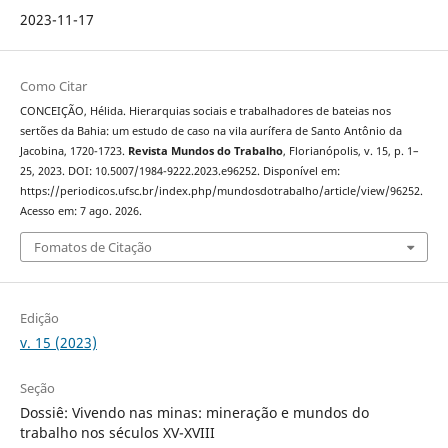
2023-11-17
Como Citar
CONCEIÇÃO, Hélida. Hierarquias sociais e trabalhadores de bateias nos
sertões da Bahia: um estudo de caso na vila aurífera de Santo Antônio da
Jacobina, 1720-1723.
Revista Mundos do Trabalho
, Florianópolis, v. 15, p. 1–
25, 2023. DOI: 10.5007/1984-9222.2023.e96252. Disponível em:
https://periodicos.ufsc.br/index.php/mundosdotrabalho/article/view/96252.
Acesso em: 7 ago. 2026.
Fomatos de Citação
Edição
v. 15 (2023)
Seção
Dossiê: Vivendo nas minas: mineração e mundos do
trabalho nos séculos XV-XVIII