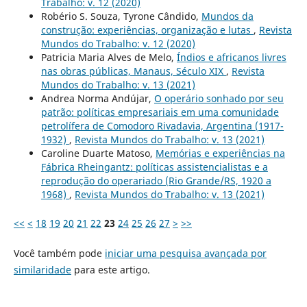
Trabalho: v. 12 (2020)
Robério S. Souza, Tyrone Cândido,
Mundos da
construção: experiências, organização e lutas
,
Revista
Mundos do Trabalho: v. 12 (2020)
Patricia Maria Alves de Melo,
Índios e africanos livres
nas obras públicas, Manaus, Século XIX
,
Revista
Mundos do Trabalho: v. 13 (2021)
Andrea Norma Andújar,
O operário sonhado por seu
patrão: políticas empresariais em uma comunidade
petrolífera de Comodoro Rivadavia, Argentina (1917-
1932)
,
Revista Mundos do Trabalho: v. 13 (2021)
Caroline Duarte Matoso,
Memórias e experiências na
Fábrica Rheingantz: políticas assistencialistas e a
reprodução do operariado (Rio Grande/RS, 1920 a
1968)
,
Revista Mundos do Trabalho: v. 13 (2021)
<<
<
18
19
20
21
22
23
24
25
26
27
>
>>
Você também pode
iniciar uma pesquisa avançada por
similaridade
para este artigo.