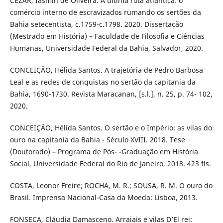
CEZAR, Iasmin de Oliveira. A última rota atlântica: o
comércio interno de escravizados rumando os sertões da
Bahia setecentista, c.1759-c.1798. 2020. Dissertação
(Mestrado em História) – Faculdade de Filosofia e Ciências
Humanas, Universidade Federal da Bahia, Salvador, 2020.
CONCEIÇÂO, Hélida Santos. A trajetória de Pedro Barbosa
Leal e as redes de conquistas no sertão da capitania da
Bahia, 1690-1730. Revista Maracanan, [s.l.], n. 25, p. 74- 102,
2020.
CONCEIÇÃO, Hélida Santos. O sertão e o Império: as vilas do
ouro na capitania da Bahia - Século XVIII. 2018. Tese
(Doutorado) – Programa de Pós- -Graduação em História
Social, Universidade Federal do Rio de Janeiro, 2018. 423 fls.
COSTA, Leonor Freire; ROCHA, M. R.; SOUSA, R. M. O ouro do
Brasil. Imprensa Nacional-Casa da Moeda: Lisboa, 2013.
FONSECA, Cláudia Damasceno. Arraiais e vilas D’El rei: