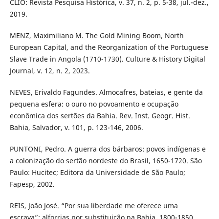
CLIO: Revista Pesquisa Histórica, v. 37, n. 2, p. 5-38, jul.-dez.,
2019.
MENZ, Maximiliano M. The Gold Mining Boom, North
European Capital, and the Reorganization of the Portuguese
Slave Trade in Angola (1710-1730). Culture & History Digital
Journal, v. 12, n. 2, 2023.
NEVES, Erivaldo Fagundes. Almocafres, bateias, e gente da
pequena esfera: o ouro no povoamento e ocupação
econômica dos sertões da Bahia. Rev. Inst. Geogr. Hist.
Bahia, Salvador, v. 101, p. 123-146, 2006.
PUNTONI, Pedro. A guerra dos bárbaros: povos indígenas e
a colonização do sertão nordeste do Brasil, 1650-1720. São
Paulo: Hucitec; Editora da Universidade de São Paulo;
Fapesp, 2002.
REIS, João José. “Por sua liberdade me oferece uma
escrava”: alforrias por substituição na Bahia, 1800-1850.