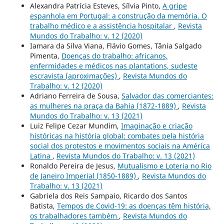
Alexandra Patrícia Esteves, Sílvia Pinto,
A gripe
espanhola em Portugal: a construção da memória. O
trabalho médico e a assistência hospitalar
,
Revista
Mundos do Trabalho: v. 12 (2020)
Iamara da Silva Viana, Flávio Gomes, Tânia Salgado
Pimenta,
Doenças do trabalho: africanos,
enfermidades e médicos nas plantations, sudeste
escravista (aproximações)
,
Revista Mundos do
Trabalho: v. 12 (2020)
Adriano Ferreira de Sousa,
Salvador das comerciantes:
as mulheres na praça da Bahia (1872-1889)
,
Revista
Mundos do Trabalho: v. 13 (2021)
Luiz Felipe Cezar Mundim,
Imaginação e criação
históricas na história global: combates pela história
social dos protestos e movimentos sociais na América
Latina
,
Revista Mundos do Trabalho: v. 13 (2021)
Ronaldo Pereira de Jesus,
Mutualismo e Loteria no Rio
de Janeiro Imperial (1850-1889)
,
Revista Mundos do
Trabalho: v. 13 (2021)
Gabriela dos Reis Sampaio, Ricardo dos Santos
Batista,
Tempos de Covid-19: as doenças têm história,
os trabalhadores também
,
Revista Mundos do