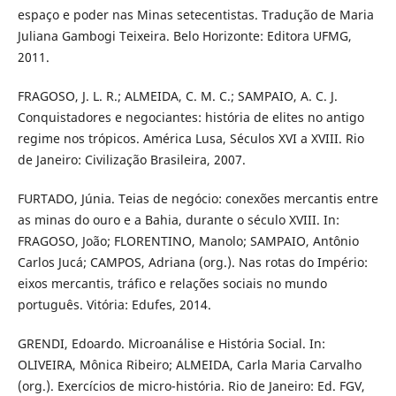
espaço e poder nas Minas setecentistas. Tradução de Maria
Juliana Gambogi Teixeira. Belo Horizonte: Editora UFMG,
2011.
FRAGOSO, J. L. R.; ALMEIDA, C. M. C.; SAMPAIO, A. C. J.
Conquistadores e negociantes: história de elites no antigo
regime nos trópicos. América Lusa, Séculos XVI a XVIII. Rio
de Janeiro: Civilização Brasileira, 2007.
FURTADO, Júnia. Teias de negócio: conexões mercantis entre
as minas do ouro e a Bahia, durante o século XVIII. In:
FRAGOSO, João; FLORENTINO, Manolo; SAMPAIO, Antônio
Carlos Jucá; CAMPOS, Adriana (org.). Nas rotas do Império:
eixos mercantis, tráfico e relações sociais no mundo
português. Vitória: Edufes, 2014.
GRENDI, Edoardo. Microanálise e História Social. In:
OLIVEIRA, Mônica Ribeiro; ALMEIDA, Carla Maria Carvalho
(org.). Exercícios de micro-história. Rio de Janeiro: Ed. FGV,