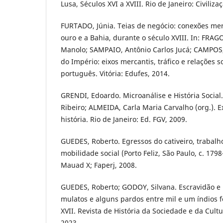
Lusa, Séculos XVI a XVIII. Rio de Janeiro: Civiliza
FURTADO, Júnia. Teias de negócio: conexões mer
ouro e a Bahia, durante o século XVIII. In: FRA
Manolo; SAMPAIO, Antônio Carlos Jucá; CAMPOS, 
do Império: eixos mercantis, tráfico e relações 
português. Vitória: Edufes, 2014.
GRENDI, Edoardo. Microanálise e História Social
Ribeiro; ALMEIDA, Carla Maria Carvalho (org.). E
história. Rio de Janeiro: Ed. FGV, 2009.
GUEDES, Roberto. Egressos do cativeiro, trabalho,
mobilidade social (Porto Feliz, São Paulo, c. 1798
Mauad X; Faperj, 2008.
GUEDES, Roberto; GODOY, Silvana. Escravidão e
mulatos e alguns pardos entre mil e um índios f
XVII. Revista de História da Sociedade e da Cultur
2023.