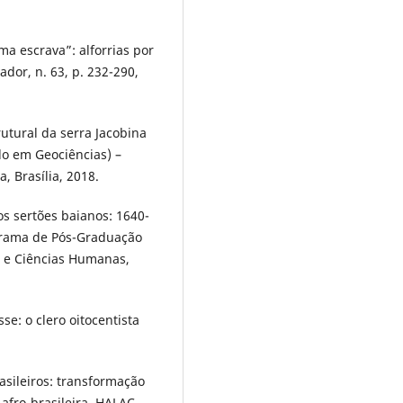
ma escrava”: alforrias por
ador, n. 63, p. 232-290,
utural da serra Jacobina
do em Geociências) –
, Brasília, 2018.
s sertões baianos: 1640-
ograma de Pós-Graduação
as e Ciências Humanas,
e: o clero oitocentista
asileiros: transformação
afro-brasileira. HALAC.