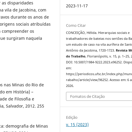
r as disparidades
2023-11-17
na vila de Jacobina, com
cravos durante os anos de
origens sociais atribuídas
Como Citar
ra compreender os
CONCEIÇÃO, Hélida. Hierarquias sociais e
 que surgiram naquela
trabalhadores de bateias nos sertões da Ba
um estudo de caso na vila aurífera de Sant
Antônio da Jacobina, 1720-1723.
Revista 
do Trabalho
, Florianópolis, v. 15, p. 1–25, 
DOI: 10.5007/1984-9222.2023.e96252. Dispo
em:
https://periodicos.ufsc.br/index.php/mu
rabalho/article/view/96252. Acesso em: 6 
os nas Minas do Rio de
2026.
do em História) –
Fomatos de Citação
de de Filosofia e
a, Salvador, 2012. 255
Edição
v. 15 (2023)
ca: demografia de Minas