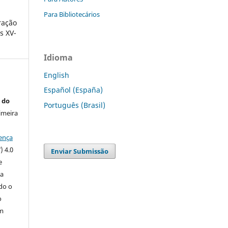
Para Bibliotecários
ração
s XV-
Idioma
English
Español (España)
 do
Português (Brasil)
imeira
ença
) 4.0
Enviar Submissão
e
 a
ndo o
o
m