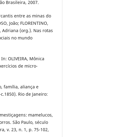
ção Brasileira, 2007.
cantis entre as minas do
GOSO, João; FLORENTINO,
Adriana (org.). Nas rotas
sociais no mundo
. In: OLIVEIRA, Mônica
xercícios de micro-
 família, aliança e
-c.1850). Rio de Janeiro:
 mestiçagens: mamelucos,
orros. São Paulo, século
a, v. 23, n. 1, p. 75-102,