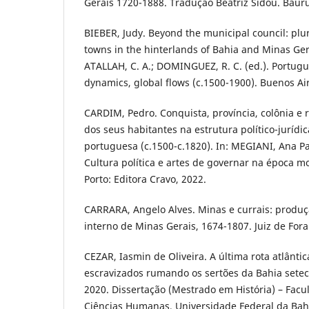
Gerais 1720-1888. Tradução Beatriz Sidou. Baur
BIEBER, Judy. Beyond the municipal council: plur
towns in the hinterlands of Bahia and Minas Ger
ATALLAH, C. A.; DOMINGUEZ, R. C. (ed.). Portugues
dynamics, global flows (c.1500-1900). Buenos Air
CARDIM, Pedro. Conquista, província, colônia e r
dos seus habitantes na estrutura político-juríd
portuguesa (c.1500-c.1820). In: MEGIANI, Ana P
Cultura política e artes de governar na época mo
Porto: Editora Cravo, 2022.
CARRARA, Angelo Alves. Minas e currais: produç
interno de Minas Gerais, 1674-1807. Juiz de Fora:
CEZAR, Iasmin de Oliveira. A última rota atlânti
escravizados rumando os sertões da Bahia setece
2020. Dissertação (Mestrado em História) – Facul
Ciências Humanas, Universidade Federal da Bahi