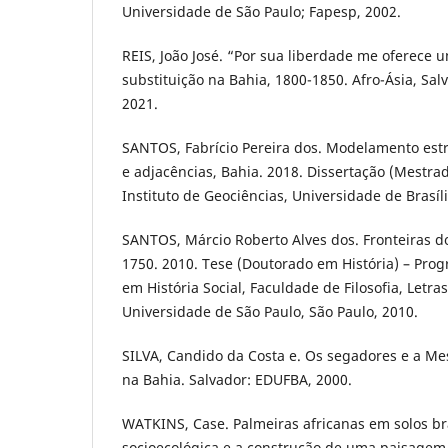
Universidade de São Paulo; Fapesp, 2002.
REIS, João José. “Por sua liberdade me oferece u
substituição na Bahia, 1800-1850. Afro-Ásia, Salv
2021.
SANTOS, Fabrício Pereira dos. Modelamento estr
e adjacências, Bahia. 2018. Dissertação (Mestra
Instituto de Geociências, Universidade de Brasília
SANTOS, Márcio Roberto Alves dos. Fronteiras do
1750. 2010. Tese (Doutorado em História) – Pr
em História Social, Faculdade de Filosofia, Letr
Universidade de São Paulo, São Paulo, 2010.
SILVA, Candido da Costa e. Os segadores e a Mess
na Bahia. Salvador: EDUFBA, 2000.
WATKINS, Case. Palmeiras africanas em solos br
socioecológica e a construção de uma paisagem 