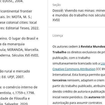
u: EDUSC, 2004.
Seção
Dossiê: Vivendo nas minas: mine
icontinental frontier
e mundos do trabalho nos século
ais. In: MOTA, M. S.;
XVIII
e colonial cities: local
es: Editorial Teseo, 2022.
Licença
eino. O lugar do Brasil e
ica da monarquia
Os autores cedem à
Revista Mundos
aula; MIRANDA, Marcella.
Trabalho
os direitos exclusivos de pr
derna. Séculos XVI-XVIII.
publicação, com o trabalho
simultaneamente licenciado sob a
Lic
Creative Commons Attribution
(CC BY
ão rural e mercado
International. Esta licença permite qu
 Ed. UFJF, 2007.
terceiros
remixem, adaptem e criem
partir do trabalho publicado, atribui
ca: o comércio interno de
devido crédito de autoria e publicaçã
ntista, c.1759-c.1798.
inicial neste periódico. Os
autores
tê
dade de Filosofia e
autorização para assumir contratos
a, Salvador, 2020.