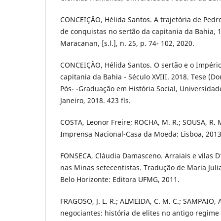
CONCEIÇÂO, Hélida Santos. A trajetória de Pedro
de conquistas no sertão da capitania da Bahia, 
Maracanan, [s.l.], n. 25, p. 74- 102, 2020.
CONCEIÇÃO, Hélida Santos. O sertão e o Império:
capitania da Bahia - Século XVIII. 2018. Tese (
Pós- -Graduação em História Social, Universidad
Janeiro, 2018. 423 fls.
COSTA, Leonor Freire; ROCHA, M. R.; SOUSA, R. M
Imprensa Nacional-Casa da Moeda: Lisboa, 2013
FONSECA, Cláudia Damasceno. Arraiais e vilas D’
nas Minas setecentistas. Tradução de Maria Jul
Belo Horizonte: Editora UFMG, 2011.
FRAGOSO, J. L. R.; ALMEIDA, C. M. C.; SAMPAIO, A
negociantes: história de elites no antigo regime