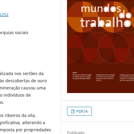
96252
rquias sociais
alizada nos sertões da
 às descobertas de ouro
 A mineração causou uma
o indivíduos de
as.
PDF/A
s ribeiros da vila,
ificativa, alterando a
mposta por propriedades
Publicado