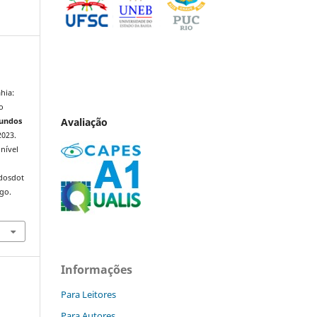
hia:
o
Avaliação
Mundos
2023.
nível
ndosdot
ago.
Informações
Para Leitores
Para Autores