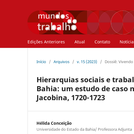
Edições Anteriores
Atual
Contato
Notícia
Início
/
Arquivos
/
v. 15 (2023)
/
Dossiê: Vivendo
Hierarquias sociais e traba
Bahia: um estudo de caso n
Jacobina, 1720-1723
Hélida Conceição
Universidade do Estado da Bahia/ Professora Adjunta