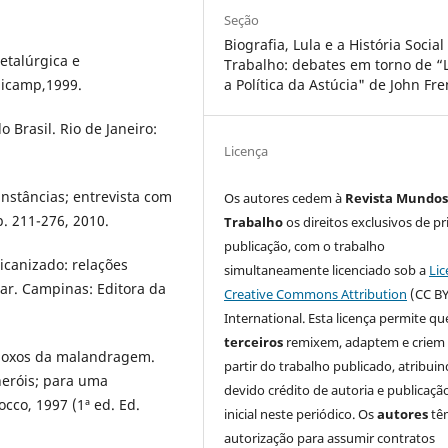
Seção
Biografia, Lula e a História Social
etalúrgica e
Trabalho: debates em torno de “
nicamp,1999.
a Política da Astúcia" de John Fr
 Brasil. Rio de Janeiro:
Licença
unstâncias; entrevista com
Os autores cedem à
Revista Mundos
p. 211-276, 2010.
Trabalho
os direitos exclusivos de pr
publicação, com o trabalho
icanizado: relações
simultaneamente licenciado sob a
Lic
tar. Campinas: Editora da
Creative Commons Attribution
(CC BY
International. Esta licença permite qu
terceiros
remixem, adaptem e criem
doxos da malandragem.
partir do trabalho publicado, atribui
heróis; para uma
devido crédito de autoria e publicaçã
occo, 1997 (1ª ed. Ed.
inicial neste periódico. Os
autores
tê
autorização para assumir contratos