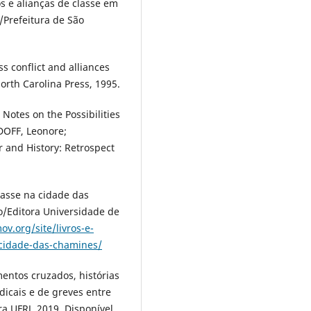
s e alianças de classe em
/Prefeitura de São
s conflict and alliances
North Carolina Press, 1995.
Notes on the Possibilities
VIDOFF, Leonore;
 and History: Retrospect
classe na cidade das
o/Editora Universidade de
v.org/site/livros-e-
-cidade-das-chamines/
mentos cruzados, histórias
dicais e de greves entre
ra UFRJ, 2019. Disponível