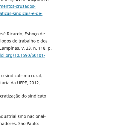
imentos-cruzados-
ticas-sindicais-e-de-
osé Ricardo. Esboço de
ólogos do trabalho e dos
ampinas, v. 33, n. 118, p.
doi.org/10.1590/S0101-
o sindicalismo rural.
itária da UFPE, 2012.
cratização do sindicato
dustrialismo nacional-
lhadores. São Paulo: