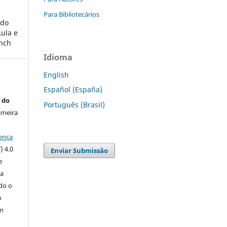
Para Bibliotecários
 do
Lula e
ench
Idioma
English
Español (España)
 do
Português (Brasil)
imeira
ença
) 4.0
Enviar Submissão
e
 a
ndo o
o
m