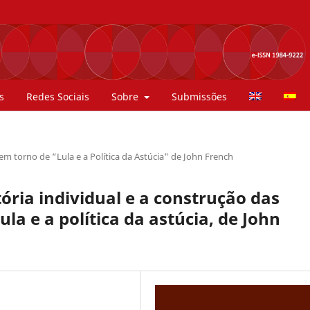
s
Redes Sociais
Sobre
Submissões
 em torno de “Lula e a Política da Astúcia" de John French
ria individual e a construção das
la e a política da astúcia, de John