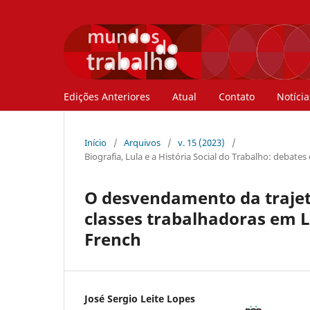
Edições Anteriores
Atual
Contato
Notícia
Início
/
Arquivos
/
v. 15 (2023)
/
Biografia, Lula e a História Social do Trabalho: debates
O desvendamento da trajetó
classes trabalhadoras em Lu
French
José Sergio Leite Lopes