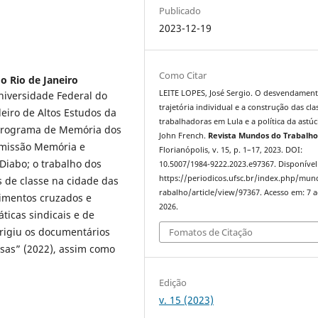
Publicado
2023-12-19
Como Citar
o Rio de Janeiro
LEITE LOPES, José Sergio. O desvendamen
niversidade Federal do
trajetória individual e a construção das cla
ileiro de Altos Estudos da
trabalhadoras em Lula e a política da astúc
 Programa de Memória dos
John French.
Revista Mundos do Trabalh
omissão Memória e
Florianópolis, v. 15, p. 1–17, 2023. DOI:
 Diabo; o trabalho dos
10.5007/1984-9222.2023.e97367. Disponível
https://periodicos.ufsc.br/index.php/mu
s de classe na cidade das
rabalho/article/view/97367. Acesso em: 7 
imentos cruzados e
2026.
ticas sindicais e de
irigiu os documentários
Fomatos de Citação
as” (2022), assim como
Edição
v. 15 (2023)