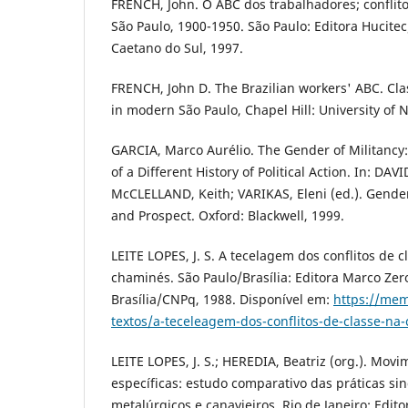
FRENCH, John. O ABC dos trabalhadores; conflito
São Paulo, 1900-1950. São Paulo: Editora Hucitec
Caetano do Sul, 1997.
FRENCH, John D. The Brazilian workers' ABC. Clas
in modern São Paulo, Chapel Hill: University of 
GARCIA, Marco Aurélio. The Gender of Militancy: 
of a Different History of Political Action. In: DA
McCLELLAND, Keith; VARIKAS, Eleni (ed.). Gender
and Prospect. Oxford: Blackwell, 1999.
LEITE LOPES, J. S. A tecelagem dos conflitos de 
chaminés. São Paulo/Brasília: Editora Marco Zer
Brasília/CNPq, 1988. Disponível em:
https://memo
textos/a-teceleagem-dos-conflitos-de-classe-na
LEITE LOPES, J. S.; HEREDIA, Beatriz (org.). Movi
específicas: estudo comparativo das práticas sin
metalúrgicos e canavieiros. Rio de Janeiro: Edito