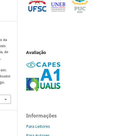
to da
sses
Avaliação
ia, de
o
,
 em:
ndosdot
ago.
Informações
Para Leitores
Para Autores