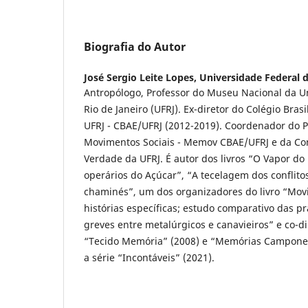
Biografia do Autor
José Sergio Leite Lopes,
Universidade Federal d
Antropólogo, Professor do Museu Nacional da U
Rio de Janeiro (UFRJ). Ex-diretor do Colégio Bras
UFRJ - CBAE/UFRJ (2012-2019). Coordenador do
Movimentos Sociais - Memov CBAE/UFRJ e da C
Verdade da UFRJ. É autor dos livros “O Vapor do
operários do Açúcar”, “A tecelagem dos conflito
chaminés”, um dos organizadores do livro “Mov
histórias específicas; estudo comparativo das prá
greves entre metalúrgicos e canavieiros” e co-d
“Tecido Memória” (2008) e “Memórias Campones
a série “Incontáveis” (2021).