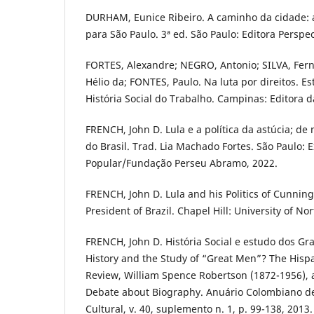
DURHAM, Eunice Ribeiro. A caminho da cidade: a
para São Paulo. 3ª ed. São Paulo: Editora Perspec
FORTES, Alexandre; NEGRO, Antonio; SILVA, Fern
Hélio da; FONTES, Paulo. Na luta por direitos. 
História Social do Trabalho. Campinas: Editora 
FRENCH, John D. Lula e a política da astúcia; de
do Brasil. Trad. Lia Machado Fortes. São Paulo: 
Popular/Fundação Perseu Abramo, 2022.
FRENCH, John D. Lula and his Politics of Cunnin
President of Brazil. Chapel Hill: University of No
FRENCH, John D. História Social e estudo dos G
History and the Study of “Great Men”? The Hispa
Review, William Spence Robertson (1872-1956), a
Debate about Biography. Anuário Colombiano de 
Cultural, v. 40, suplemento n. 1, p. 99-138, 2013.