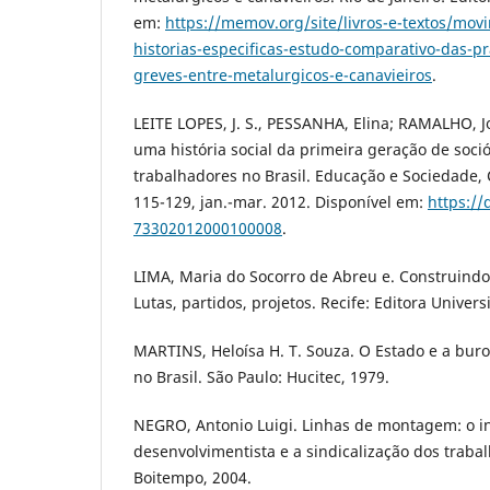
em:
https://memov.org/site/livros-e-textos/mov
historias-especificas-estudo-comparativo-das-pra
greves-entre-metalurgicos-e-canavieiros
.
LEITE LOPES, J. S., PESSANHA, Elina; RAMALHO, J
uma história social da primeira geração de soci
trabalhadores no Brasil. Educação e Sociedade, C
115-129, jan.-mar. 2012. Disponível em:
https://
73302012000100008
.
LIMA, Maria do Socorro de Abreu e. Construindo 
Lutas, partidos, projetos. Recife: Editora Univers
MARTINS, Heloísa H. T. Souza. O Estado e a buro
no Brasil. São Paulo: Hucitec, 1979.
NEGRO, Antonio Luigi. Linhas de montagem: o in
desenvolvimentista e a sindicalização dos traba
Boitempo, 2004.