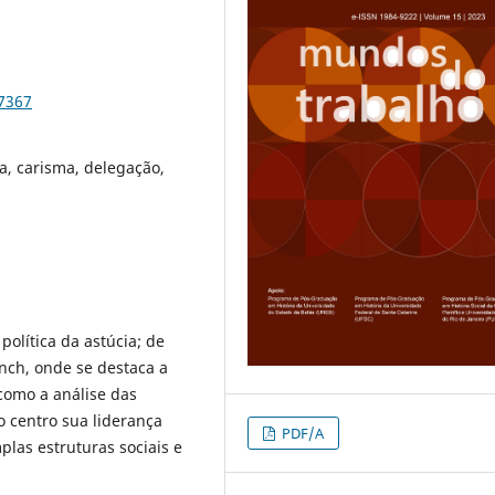
97367
a, carisma, delegação,
 política da astúcia; de
ench, onde se destaca a
como a análise das
o centro sua liderança
PDF/A
plas estruturas sociais e