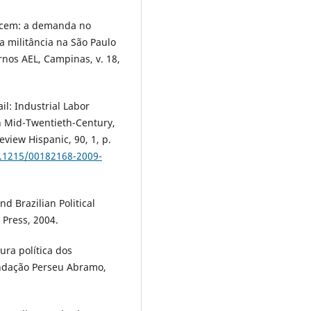
lecem: a demanda no
a militância na São Paulo
rnos AEL, Campinas, v. 18,
l: Industrial Labor
n Mid-Twentieth-Century,
eview Hispanic, 90, 1, p.
0.1215/00182168-2009-
d Brazilian Political
 Press, 2004.
ura política dos
Fundação Perseu Abramo,