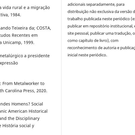
adicionais separadamente, para
 vida rural e a migração
distribuição não exclusiva da versão 
tiva, 1984.
trabalho publicada neste periódico (e
publicar em repositório institucional,
ando Teixeira da; COSTA,
site pessoal, publicar uma tradução, 
Estudos Recentes em
como capítulo de livro), com
da Unicamp, 1999.
reconhecimento de autoria e publica
inicial neste periódico.
 metalúrgico a presidente
Expressão
g: From Metalworker to
rth Carolina Press, 2020.
randes Homens? Social
nic American Historical
nd the Disciplinary
História social y