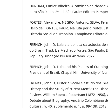
DURHAM, Eunice Ribeiro. A caminho da cidade: a
para São Paulo. 3ª ed. São Paulo: Editora Perspec
FORTES, Alexandre; NEGRO, Antonio; SILVA, Fern
Hélio da; FONTES, Paulo. Na luta por direitos. 
História Social do Trabalho. Campinas: Editora 
FRENCH, John D. Lula e a política da astúcia; de
do Brasil. Trad. Lia Machado Fortes. São Paulo: 
Popular/Fundação Perseu Abramo, 2022.
FRENCH, John D. Lula and his Politics of Cunnin
President of Brazil. Chapel Hill: University of No
FRENCH, John D. História Social e estudo dos G
History and the Study of “Great Men”? The Hispa
Review, William Spence Robertson (1872-1956), a
Debate about Biography. Anuário Colombiano de 
Cultural, v. 40, suplemento n. 1, p. 99-138, 2013.