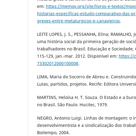
em:
https://memov.org/site/livros-e-textos/mov
historias-especificas-estudo-comparativo-das-pra
greves-entre-metalurgicos-e-canavieiros
.
LEITE LOPES, J. S., PESSANHA, Elina; RAMALHO, J
uma história social da primeira geração de soci
trabalhadores no Brasil. Educação e Sociedade, C
115-129, jan.-mar. 2012. Disponível em:
https://
73302012000100008
.
LIMA, Maria do Socorro de Abreu e. Construindo 
Lutas, partidos, projetos. Recife: Editora Univers
MARTINS, Heloísa H. T. Souza. O Estado e a buro
no Brasil. São Paulo: Hucitec, 1979.
NEGRO, Antonio Luigi. Linhas de montagem: o in
desenvolvimentista e a sindicalização dos traba
Boitempo, 2004.