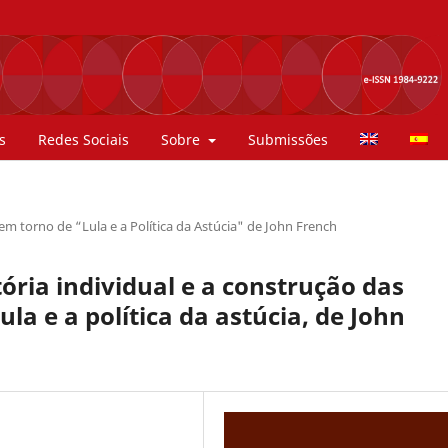
s
Redes Sociais
Sobre
Submissões
 em torno de “Lula e a Política da Astúcia" de John French
ria individual e a construção das
la e a política da astúcia, de John