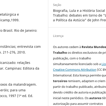
Seção
Biografia, Lula e a História Social
etalúrgica e
Trabalho: debates em torno de “
nicamp,1999.
a Política da Astúcia" de John Fr
 Brasil. Rio de Janeiro:
Licença
unstâncias; entrevista com
Os autores cedem à
Revista Mundos
p. 211-276, 2010.
Trabalho
os direitos exclusivos de pr
publicação, com o trabalho
icanizado: relações
simultaneamente licenciado sob a
Lic
tar. Campinas: Editora da
Creative Commons Attribution
(CC BY
International. Esta licença permite qu
terceiros
remixem, adaptem e criem
doxos da malandragem.
partir do trabalho publicado, atribui
heróis; para uma
devido crédito de autoria e publicaçã
occo, 1997 (1ª ed. Ed.
inicial neste periódico. Os
autores
tê
autorização para assumir contratos