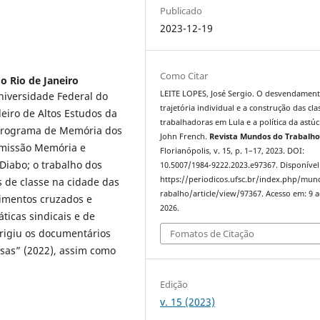
Publicado
2023-12-19
Como Citar
o Rio de Janeiro
LEITE LOPES, José Sergio. O desvendamen
niversidade Federal do
trajetória individual e a construção das cla
ileiro de Altos Estudos da
trabalhadoras em Lula e a política da astúc
 Programa de Memória dos
John French.
Revista Mundos do Trabalh
omissão Memória e
Florianópolis, v. 15, p. 1–17, 2023. DOI:
 Diabo; o trabalho dos
10.5007/1984-9222.2023.e97367. Disponível
https://periodicos.ufsc.br/index.php/mu
s de classe na cidade das
rabalho/article/view/97367. Acesso em: 9 
imentos cruzados e
2026.
ticas sindicais e de
irigiu os documentários
Fomatos de Citação
as” (2022), assim como
Edição
v. 15 (2023)