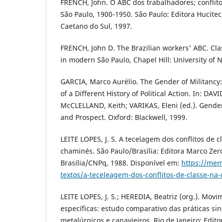
FRENCH, John. O ABC dos trabalhadores; conflito
São Paulo, 1900-1950. São Paulo: Editora Hucitec
Caetano do Sul, 1997.
FRENCH, John D. The Brazilian workers' ABC. Clas
in modern São Paulo, Chapel Hill: University of 
GARCIA, Marco Aurélio. The Gender of Militancy: 
of a Different History of Political Action. In: DA
McCLELLAND, Keith; VARIKAS, Eleni (ed.). Gender
and Prospect. Oxford: Blackwell, 1999.
LEITE LOPES, J. S. A tecelagem dos conflitos de 
chaminés. São Paulo/Brasília: Editora Marco Zer
Brasília/CNPq, 1988. Disponível em:
https://memo
textos/a-teceleagem-dos-conflitos-de-classe-na
LEITE LOPES, J. S.; HEREDIA, Beatriz (org.). Movi
específicas: estudo comparativo das práticas sin
metalúrgicos e canavieiros. Rio de Janeiro: Edito