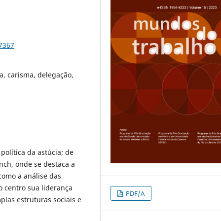
97367
a, carisma, delegação,
 política da astúcia; de
ench, onde se destaca a
como a análise das
o centro sua liderança
PDF/A
plas estruturas sociais e