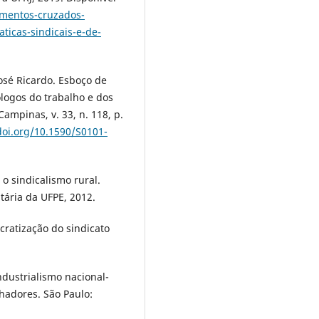
imentos-cruzados-
ticas-sindicais-e-de-
osé Ricardo. Esboço de
ólogos do trabalho e dos
ampinas, v. 33, n. 118, p.
doi.org/10.1590/S0101-
o sindicalismo rural.
itária da UFPE, 2012.
cratização do sindicato
dustrialismo nacional-
lhadores. São Paulo: