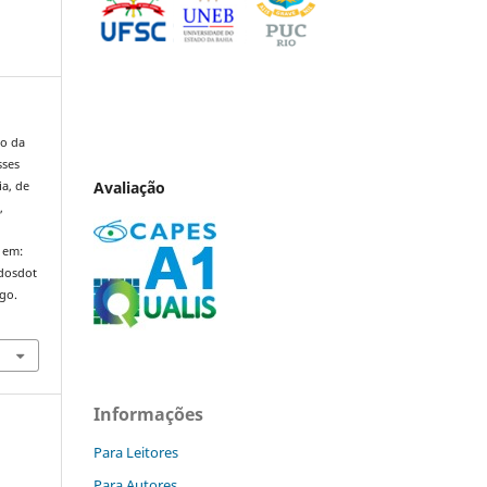
to da
sses
Avaliação
ia, de
o
,
 em:
ndosdot
ago.
Informações
Para Leitores
Para Autores