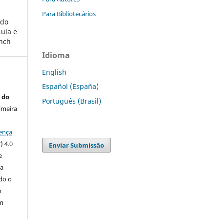
Para Bibliotecários
 do
Lula e
ench
Idioma
English
Español (España)
 do
Português (Brasil)
imeira
ença
) 4.0
Enviar Submissão
e
 a
ndo o
o
m