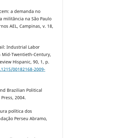
lecem: a demanda no
a militância na São Paulo
rnos AEL, Campinas, v. 18,
l: Industrial Labor
n Mid-Twentieth-Century,
eview Hispanic, 90, 1, p.
0.1215/00182168-2009-
d Brazilian Political
 Press, 2004.
ura política dos
Fundação Perseu Abramo,