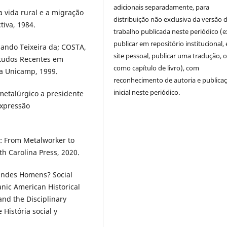
adicionais separadamente, para
 vida rural e a migração
distribuição não exclusiva da versão 
tiva, 1984.
trabalho publicada neste periódico (e
publicar em repositório institucional,
ando Teixeira da; COSTA,
site pessoal, publicar uma tradução, 
Estudos Recentes em
como capítulo de livro), com
da Unicamp, 1999.
reconhecimento de autoria e publica
inicial neste periódico.
 metalúrgico a presidente
Expressão
g: From Metalworker to
rth Carolina Press, 2020.
randes Homens? Social
nic American Historical
nd the Disciplinary
História social y