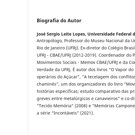
Biografia do Autor
José Sergio Leite Lopes,
Universidade Federal d
Antropólogo, Professor do Museu Nacional da U
Rio de Janeiro (UFRJ). Ex-diretor do Colégio Bras
UFRJ - CBAE/UFRJ (2012-2019). Coordenador do
Movimentos Sociais - Memov CBAE/UFRJ e da C
Verdade da UFRJ. É autor dos livros “O Vapor do
operários do Açúcar”, “A tecelagem dos conflito
chaminés”, um dos organizadores do livro “Mov
histórias específicas; estudo comparativo das prá
greves entre metalúrgicos e canavieiros” e co-d
“Tecido Memória” (2008) e “Memórias Campones
a série “Incontáveis” (2021).