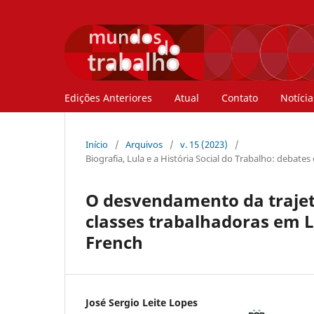
Edições Anteriores
Atual
Contato
Notícia
Início
/
Arquivos
/
v. 15 (2023)
/
Biografia, Lula e a História Social do Trabalho: debates
O desvendamento da trajetó
classes trabalhadoras em Lu
French
José Sergio Leite Lopes