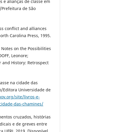
s e alianças de classe em
/Prefeitura de São
s conflict and alliances
North Carolina Press, 1995.
Notes on the Possibilities
VIDOFF, Leonore;
 and History: Retrospect
classe na cidade das
o/Editora Universidade de
v.org/site/livros-e-
-cidade-das-chamines/
mentos cruzados, histórias
dicais e de greves entre
ra UFRJ, 2019. Disponível