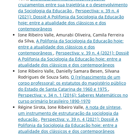
cruzamentos entre sua trajetória e o desenvolvimento
da Sociologia da Educação
,
Perspectiva: v. 39 n. 4
(2021): Dossiê A Polifonia da Sociologia da Educação
hoje: entre a atualidade dos clássicos e dos
contemporâneos
Ione Ribeiro Valle, Amurabi Oliveira, Camila Ferreira
da Silva,
A Polifonia da Sociologia da Educação hoje:
entre a atualidade dos clássicos e dos
contemporâneos
,
Perspectiva: v. 39 n. 4 (2021): Dossiê
A Polifonia da Sociologia da Educação hoje: entre a
atualidade dos clássicos e dos contemporâneos
Ione Ribeiro Valle, Danielly Samara Besen, Silvana
Rodrigues de Souza Sato,
O (re)nascimento de um
corpo professoral: os estatutos do magistério público
do Estado de Santa Catarina de 1960 e 1975
,
Perspectiva: v. 34 n. 1 (2016): Saberes Matemáticos no
curso primário brasileiro 1890-1970
Régine Sirota, Ione Ribeiro Valle,
A nota de síntese,
um instrumento de estruturação da sociologia da
educação
,
Perspectiva: v. 39 n. 4 (2021): Dossiê A
Polifonia da Sociologia da Educação hoje: entre a
atualidade dos clássicos e dos contemporâneos