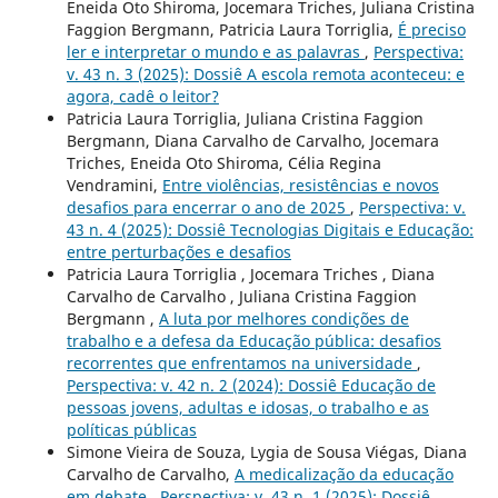
Eneida Oto Shiroma, Jocemara Triches, Juliana Cristina
Faggion Bergmann, Patricia Laura Torriglia,
É preciso
ler e interpretar o mundo e as palavras
,
Perspectiva:
v. 43 n. 3 (2025): Dossiê A escola remota aconteceu: e
agora, cadê o leitor?
Patricia Laura Torriglia, Juliana Cristina Faggion
Bergmann, Diana Carvalho de Carvalho, Jocemara
Triches, Eneida Oto Shiroma, Célia Regina
Vendramini,
Entre violências, resistências e novos
desafios para encerrar o ano de 2025
,
Perspectiva: v.
43 n. 4 (2025): Dossiê Tecnologias Digitais e Educação:
entre perturbações e desafios
Patricia Laura Torriglia , Jocemara Triches , Diana
Carvalho de Carvalho , Juliana Cristina Faggion
Bergmann ,
A luta por melhores condições de
trabalho e a defesa da Educação pública: desafios
recorrentes que enfrentamos na universidade
,
Perspectiva: v. 42 n. 2 (2024): Dossiê Educação de
pessoas jovens, adultas e idosas, o trabalho e as
políticas públicas
Simone Vieira de Souza, Lygia de Sousa Viégas, Diana
Carvalho de Carvalho,
A medicalização da educação
em debate
,
Perspectiva: v. 43 n. 1 (2025): Dossiê