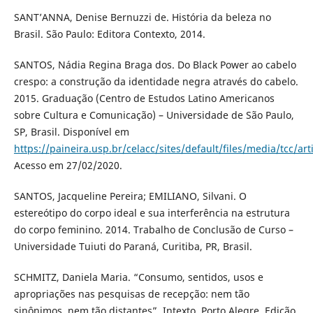
SANT’ANNA, Denise Bernuzzi de. História da beleza no
Brasil. São Paulo: Editora Contexto, 2014.
SANTOS, Nádia Regina Braga dos. Do Black Power ao cabelo
crespo: a construção da identidade negra através do cabelo.
2015. Graduação (Centro de Estudos Latino Americanos
sobre Cultura e Comunicação) – Universidade de São Paulo,
SP, Brasil. Disponível em
https://paineira.usp.br/celacc/sites/default/files/media/tcc/ar
Acesso em 27/02/2020.
SANTOS, Jacqueline Pereira; EMILIANO, Silvani. O
estereótipo do corpo ideal e sua interferência na estrutura
do corpo feminino. 2014. Trabalho de Conclusão de Curso –
Universidade Tuiuti do Paraná, Curitiba, PR, Brasil.
SCHMITZ, Daniela Maria. “Consumo, sentidos, usos e
apropriações nas pesquisas de recepção: nem tão
sinônimos, nem tão distantes”. Intexto, Porto Alegre, Edição