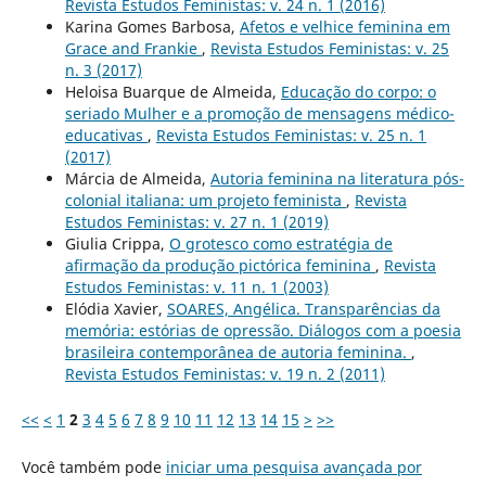
Revista Estudos Feministas: v. 24 n. 1 (2016)
Karina Gomes Barbosa,
Afetos e velhice feminina em
Grace and Frankie
,
Revista Estudos Feministas: v. 25
n. 3 (2017)
Heloisa Buarque de Almeida,
Educação do corpo: o
seriado Mulher e a promoção de mensagens médico-
educativas
,
Revista Estudos Feministas: v. 25 n. 1
(2017)
Márcia de Almeida,
Autoria feminina na literatura pós-
colonial italiana: um projeto feminista
,
Revista
Estudos Feministas: v. 27 n. 1 (2019)
Giulia Crippa,
O grotesco como estratégia de
afirmação da produção pictórica feminina
,
Revista
Estudos Feministas: v. 11 n. 1 (2003)
Elódia Xavier,
SOARES, Angélica. Transparências da
memória: estórias de opressão. Diálogos com a poesia
brasileira contemporânea de autoria feminina.
,
Revista Estudos Feministas: v. 19 n. 2 (2011)
<<
<
1
2
3
4
5
6
7
8
9
10
11
12
13
14
15
>
>>
Você também pode
iniciar uma pesquisa avançada por