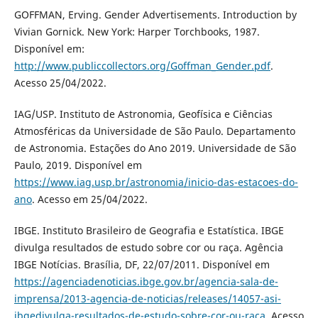
GOFFMAN, Erving. Gender Advertisements. Introduction by
Vivian Gornick. New York: Harper Torchbooks, 1987.
Disponível em:
http://www.publiccollectors.org/Goffman_Gender.pdf
.
Acesso 25/04/2022.
IAG/USP. Instituto de Astronomia, Geofísica e Ciências
Atmosféricas da Universidade de São Paulo. Departamento
de Astronomia. Estações do Ano 2019. Universidade de São
Paulo, 2019. Disponível em
https://www.iag.usp.br/astronomia/inicio-das-estacoes-do-
ano
. Acesso em 25/04/2022.
IBGE. Instituto Brasileiro de Geografia e Estatística. IBGE
divulga resultados de estudo sobre cor ou raça. Agência
IBGE Notícias. Brasília, DF, 22/07/2011. Disponível em
https://agenciadenoticias.ibge.gov.br/agencia-sala-de-
imprensa/2013-agencia-de-noticias/releases/14057-asi-
ibgedivulga-resultados-de-estudo-sobre-cor-ou-raca
. Acesso