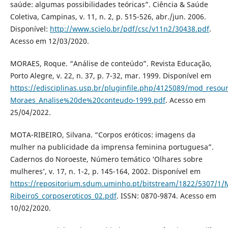
saúde: algumas possibilidades teóricas”. Ciência & Saúde
Coletiva, Campinas, v. 11, n. 2, p. 515-526, abr./jun. 2006.
Disponível:
http://www.scielo.br/pdf/csc/v11n2/30438.pdf
.
Acesso em 12/03/2020.
MORAES, Roque. “Análise de conteúdo”. Revista Educação,
Porto Alegre, v. 22, n. 37, p. 7-32, mar. 1999. Disponível em
https://edisciplinas.usp.br/pluginfile.php/4125089/mod_resou
Moraes_Analise%20de%20conteudo-1999.pdf
. Acesso em
25/04/2022.
MOTA-RIBEIRO, Silvana. “Corpos eróticos: imagens da
mulher na publicidade da imprensa feminina portuguesa”.
Cadernos do Noroeste, Número temático ‘Olhares sobre
mulheres’, v. 17, n. 1-2, p. 145-164, 2002. Disponível em
https://repositorium.sdum.uminho.pt/bitstream/1822/5307/1/
RibeiroS_corposeroticos_02.pdf
. ISSN: 0870-9874. Acesso em
10/02/2020.