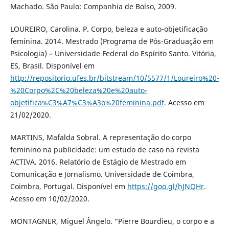
Machado. São Paulo: Companhia de Bolso, 2009.
LOUREIRO, Carolina. P. Corpo, beleza e auto-objetificação
feminina. 2014. Mestrado (Programa de Pós-Graduação em
Psicologia) – Universidade Federal do Espírito Santo. Vitória,
ES, Brasil. Disponível em
http://repositorio.ufes.br/bitstream/10/5577/1/Loureiro%20-
%20Corpo%2C%20beleza%20e%20auto-
objetifica%C3%A7%C3%A3o%20feminina.pdf
. Acesso em
21/02/2020.
MARTINS, Mafalda Sobral. A representação do corpo
feminino na publicidade: um estudo de caso na revista
ACTIVA. 2016. Relatório de Estágio de Mestrado em
Comunicação e Jornalismo. Universidade de Coimbra,
Coimbra, Portugal. Disponível em
https://goo.gl/hJNQHr
.
Acesso em 10/02/2020.
MONTAGNER, Miguel Ângelo. “Pierre Bourdieu, o corpo e a