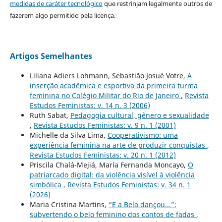
medidas de caráter tecnológico
que restrinjam legalmente outros de
fazerem algo permitido pela licença.
Artigos Semelhantes
Liliana Adiers Lohmann, Sebastião Josué Votre,
A
inserção acadêmica e esportiva da primeira turma
feminina no Colégio Militar do Rio de Janeiro
,
Revista
Estudos Feministas: v. 14 n. 3 (2006)
Ruth Sabat,
Pedagogia cultural, gênero e sexualidade
,
Revista Estudos Feministas: v. 9 n. 1 (2001)
Michelle da Silva Lima,
Cooperativismo: uma
experiência feminina na arte de produzir conquistas
,
Revista Estudos Feministas: v. 20 n. 1 (2012)
Priscila Chalá-Mejiá, María Fernanda Moncayo,
O
patriarcado digital: da violência visível à violência
simbólica
,
Revista Estudos Feministas: v. 34 n. 1
(2026)
Maria Cristina Martins,
“E a Bela dançou...”:
subvertendo o belo feminino dos contos de fadas
,