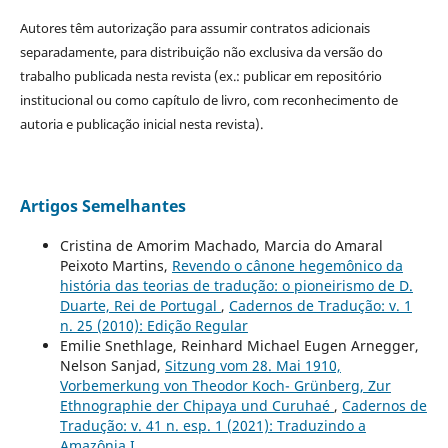
Autores têm autorização para assumir contratos adicionais
separadamente, para distribuição não exclusiva da versão do
trabalho publicada nesta revista (ex.: publicar em repositório
institucional ou como capítulo de livro, com reconhecimento de
autoria e publicação inicial nesta revista).
Artigos Semelhantes
Cristina de Amorim Machado, Marcia do Amaral
Peixoto Martins,
Revendo o cânone hegemônico da
história das teorias de tradução: o pioneirismo de D.
Duarte, Rei de Portugal
,
Cadernos de Tradução: v. 1
n. 25 (2010): Edição Regular
Emilie Snethlage, Reinhard Michael Eugen Arnegger,
Nelson Sanjad,
Sitzung vom 28. Mai 1910,
Vorbemerkung von Theodor Koch- Grünberg, Zur
Ethnographie der Chipaya und Curuhaé
,
Cadernos de
Tradução: v. 41 n. esp. 1 (2021): Traduzindo a
Amazônia I