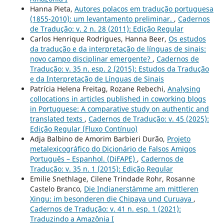
Hanna Pieta,
Autores polacos em tradução portuguesa
(1855-2010): um levantamento preliminar.
,
Cadernos
de Tradução: v. 2 n. 28 (2011): Edição Regular
Carlos Henrique Rodrigues, Hanna Beer,
Os estudos
da tradução e da interpretação de línguas de sinais:
novo campo disciplinar emergente?
,
Cadernos de
Tradução: v. 35 n. esp. 2 (2015): Estudos da Tradução
e da Interpretação de Línguas de Sinais
Patrícia Helena Freitag, Rozane Rebechi,
Analysing
collocations in articles published in coworking blogs
in Portuguese: A comparative study on authentic and
translated texts
,
Cadernos de Tradução: v. 45 (2025):
Edição Regular (Fluxo Contínuo)
Adja Balbino de Amorim Barbieri Durão,
Projeto
metalexicográfico do Dicionário de Falsos Amigos
Português – Espanhol. (DiFAPE)
,
Cadernos de
Tradução: v. 35 n. 1 (2015): Edição Regular
Emilie Snethlage, Cilene Trindade Rohr, Rosanne
Castelo Branco,
Die Indianerstämme am mittleren
Xingu: im besonderen die Chipaya und Curuaya
,
Cadernos de Tradução: v. 41 n. esp. 1 (2021):
Traduzindo a Amazônia I