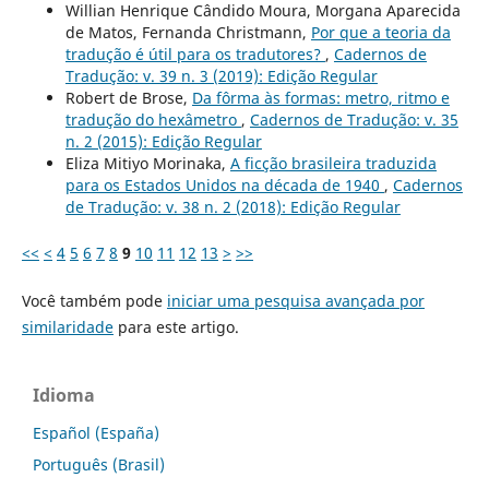
Willian Henrique Cândido Moura, Morgana Aparecida
de Matos, Fernanda Christmann,
Por que a teoria da
tradução é útil para os tradutores?
,
Cadernos de
Tradução: v. 39 n. 3 (2019): Edição Regular
Robert de Brose,
Da fôrma às formas: metro, ritmo e
tradução do hexâmetro
,
Cadernos de Tradução: v. 35
n. 2 (2015): Edição Regular
Eliza Mitiyo Morinaka,
A ficção brasileira traduzida
para os Estados Unidos na década de 1940
,
Cadernos
de Tradução: v. 38 n. 2 (2018): Edição Regular
<<
<
4
5
6
7
8
9
10
11
12
13
>
>>
Você também pode
iniciar uma pesquisa avançada por
similaridade
para este artigo.
Idioma
Español (España)
Português (Brasil)