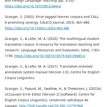
and Foreign Language Teaching (pp. 3–33).
https://doi.org/10.1075/lllt.6.04gra
Granger, S. (2003). Error-tagged learner corpora and CALL:
A promising synergy. CALICO Journal, 20(3), 465–480.
https://doi.org/10.1558/cj.v20i3.465-480
Granger, S., & Lefer, M.-A. (2020). The multilingual student
translation corpus: A resource for translation teaching and
research. Language Resources and Evaluation, 54(4), 1183–
1199.
https://doi.org/10.1007/s10579-020-09485-6
Granger, S., & Lefer, M.-A. (2021). Translation-oriented
annotation system manual (Version 2.0). Centre for English
Corpus Linguistics.
Granger, S., Paquot, M., Swallow, H., & Thewissen, J. (2023a).
UCLouvain Error Editor (Version 2) [software]. Centre for
English Corpus Linguistics, Université catholique de
Louvain.
http://hdl.handle.net/20.500.12279/968