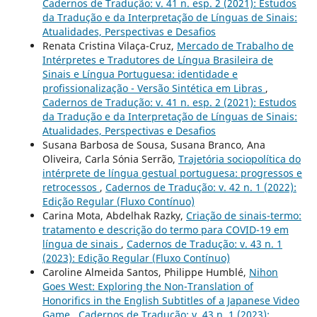
Cadernos de Tradução: v. 41 n. esp. 2 (2021): Estudos
da Tradução e da Interpretação de Línguas de Sinais:
Atualidades, Perspectivas e Desafios
Renata Cristina Vilaça-Cruz,
Mercado de Trabalho de
Intérpretes e Tradutores de Língua Brasileira de
Sinais e Língua Portuguesa: identidade e
profissionalização - Versão Sintética em Libras
,
Cadernos de Tradução: v. 41 n. esp. 2 (2021): Estudos
da Tradução e da Interpretação de Línguas de Sinais:
Atualidades, Perspectivas e Desafios
Susana Barbosa de Sousa, Susana Branco, Ana
Oliveira, Carla Sónia Serrão,
Trajetória sociopolítica do
intérprete de língua gestual portuguesa: progressos e
retrocessos
,
Cadernos de Tradução: v. 42 n. 1 (2022):
Edição Regular (Fluxo Contínuo)
Carina Mota, Abdelhak Razky,
Criação de sinais-termo:
tratamento e descrição do termo para COVID-19 em
língua de sinais
,
Cadernos de Tradução: v. 43 n. 1
(2023): Edição Regular (Fluxo Contínuo)
Caroline Almeida Santos, Philippe Humblé,
Nihon
Goes West: Exploring the Non-Translation of
Honorifics in the English Subtitles of a Japanese Video
Game
,
Cadernos de Tradução: v. 43 n. 1 (2023):