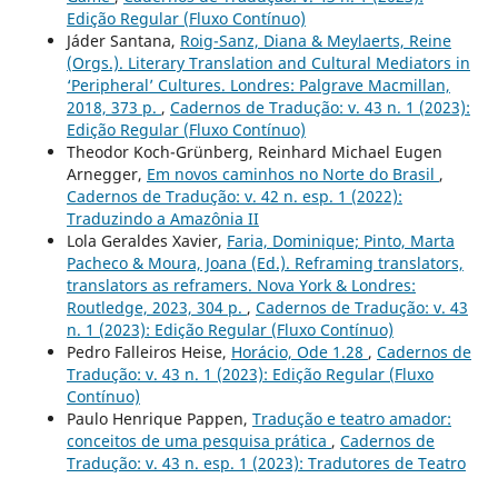
Edição Regular (Fluxo Contínuo)
Jáder Santana,
Roig-Sanz, Diana & Meylaerts, Reine
(Orgs.). Literary Translation and Cultural Mediators in
‘Peripheral’ Cultures. Londres: Palgrave Macmillan,
2018, 373 p.
,
Cadernos de Tradução: v. 43 n. 1 (2023):
Edição Regular (Fluxo Contínuo)
Theodor Koch-Grünberg, Reinhard Michael Eugen
Arnegger,
Em novos caminhos no Norte do Brasil
,
Cadernos de Tradução: v. 42 n. esp. 1 (2022):
Traduzindo a Amazônia II
Lola Geraldes Xavier,
Faria, Dominique; Pinto, Marta
Pacheco & Moura, Joana (Ed.). Reframing translators,
translators as reframers. Nova York & Londres:
Routledge, 2023, 304 p.
,
Cadernos de Tradução: v. 43
n. 1 (2023): Edição Regular (Fluxo Contínuo)
Pedro Falleiros Heise,
Horácio, Ode 1.28
,
Cadernos de
Tradução: v. 43 n. 1 (2023): Edição Regular (Fluxo
Contínuo)
Paulo Henrique Pappen,
Tradução e teatro amador:
conceitos de uma pesquisa prática
,
Cadernos de
Tradução: v. 43 n. esp. 1 (2023): Tradutores de Teatro