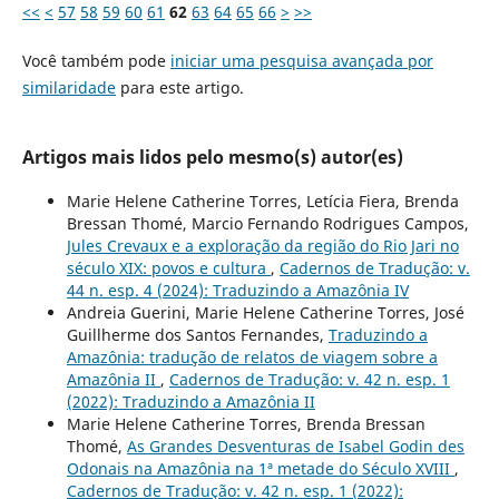
<<
<
57
58
59
60
61
62
63
64
65
66
>
>>
Você também pode
iniciar uma pesquisa avançada por
similaridade
para este artigo.
Artigos mais lidos pelo mesmo(s) autor(es)
Marie Helene Catherine Torres, Letícia Fiera, Brenda
Bressan Thomé, Marcio Fernando Rodrigues Campos,
Jules Crevaux e a exploração da região do Rio Jari no
século XIX: povos e cultura
,
Cadernos de Tradução: v.
44 n. esp. 4 (2024): Traduzindo a Amazônia IV
Andreia Guerini, Marie Helene Catherine Torres, José
Guillherme dos Santos Fernandes,
Traduzindo a
Amazônia: tradução de relatos de viagem sobre a
Amazônia II
,
Cadernos de Tradução: v. 42 n. esp. 1
(2022): Traduzindo a Amazônia II
Marie Helene Catherine Torres, Brenda Bressan
Thomé,
As Grandes Desventuras de Isabel Godin des
Odonais na Amazônia na 1ª metade do Século XVIII
,
Cadernos de Tradução: v. 42 n. esp. 1 (2022):