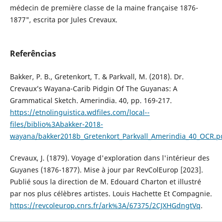
médecin de première classe de la maine française 1876-
1877", escrita por Jules Crevaux.
Referências
Bakker, P. B., Gretenkort, T. & Parkvall, M. (2018). Dr.
Crevaux’s Wayana-Carib Pidgin Of The Guyanas: A
Grammatical Sketch. Amerindia. 40, pp. 169-217.
https://etnolinguistica.wdfiles.com/local--
files/biblio%3Abakker-2018-
wayana/bakker2018b_Gretenkort_Parkvall_Amerindia_40_OCR.p
Crevaux, J. (1879). Voyage d'exploration dans l'intérieur des
Guyanes (1876-1877). Mise à jour par RevColEurop [2023].
Publié sous la direction de M. Edouard Charton et illustré
par nos plus célèbres artistes. Louis Hachette Et Compagnie.
https://revcoleurop.cnrs.fr/ark%3A/67375/2CJXHGdngtVq
.