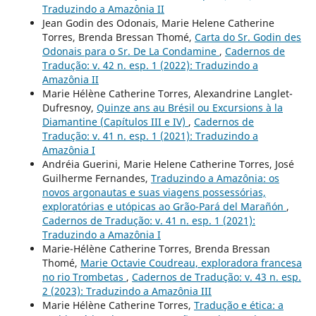
Traduzindo a Amazônia II
Jean Godin des Odonais, Marie Helene Catherine
Torres, Brenda Bressan Thomé,
Carta do Sr. Godin des
Odonais para o Sr. De La Condamine
,
Cadernos de
Tradução: v. 42 n. esp. 1 (2022): Traduzindo a
Amazônia II
Marie Hélène Catherine Torres, Alexandrine Langlet-
Dufresnoy,
Quinze ans au Brésil ou Excursions à la
Diamantine (Capítulos III e IV)
,
Cadernos de
Tradução: v. 41 n. esp. 1 (2021): Traduzindo a
Amazônia I
Andréia Guerini, Marie Helene Catherine Torres, José
Guilherme Fernandes,
Traduzindo a Amazônia: os
novos argonautas e suas viagens possessórias,
exploratórias e utópicas ao Grão-Pará del Marañón
,
Cadernos de Tradução: v. 41 n. esp. 1 (2021):
Traduzindo a Amazônia I
Marie-Hélène Catherine Torres, Brenda Bressan
Thomé,
Marie Octavie Coudreau, exploradora francesa
no rio Trombetas
,
Cadernos de Tradução: v. 43 n. esp.
2 (2023): Traduzindo a Amazônia III
Marie Hélène Catherine Torres,
Tradução e ética: a