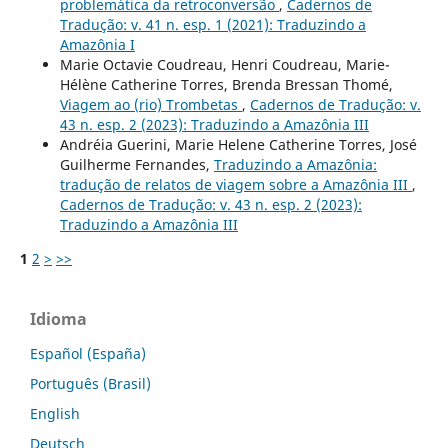
problemática da retroconversão
,
Cadernos de
Tradução: v. 41 n. esp. 1 (2021): Traduzindo a
Amazônia I
Marie Octavie Coudreau, Henri Coudreau, Marie-
Hélène Catherine Torres, Brenda Bressan Thomé,
Viagem ao (rio) Trombetas
,
Cadernos de Tradução: v.
43 n. esp. 2 (2023): Traduzindo a Amazônia III
Andréia Guerini, Marie Helene Catherine Torres, José
Guilherme Fernandes,
Traduzindo a Amazônia:
tradução de relatos de viagem sobre a Amazônia III
,
Cadernos de Tradução: v. 43 n. esp. 2 (2023):
Traduzindo a Amazônia III
1
2
>
>>
Idioma
Español (España)
Português (Brasil)
English
Deutsch