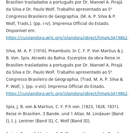
Brasilien trasladados a português por Dr. Manoel A. Pirajá
da Silva e Dr. Paulo Wolf. Trabalho apresentado ao 5º
Congresso Brasileiro de Geographia. (M. A. P. Silva & P.
Wolf, Trads.). (pp. i-iv). Imprensa Official do Estado.
Disponível em:
https://cuislandora.wrlc.org/islandora/object/lima%3A19862
.
Silva, M. A. P. (1916). Preambulo. In C. F. P. Von Martius & J.
B. Von. Spix. Através da Bahia. Escerptos da obra Reise in
Brasilien trasladados a português por Dr. Manoel A. Pirajá
da Silva e Dr. Paulo Wolf. Trabalho apresentado ao 5º
Congresso Brasileiro de Geographia. (Trad. M. A. P. Silva &
P. Wolf, ). (pp. v-viii). Imprensa Official do Estado.
https://cuislandora.wrlc.org/islandora/object/lima%3A19862
.
Spix, J. B. von & Martius, C. F. P.h von. (1823, 1828, 1831).
Reise in Brasilien. 3 Bande. und 1 Atlas. M. Lindauer (Band
I), I. J. Lentner (Band II), C. Wolf (Band III).