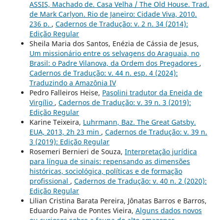
ASSIS, Machado de. Casa Velha / The Old House. Trad.
de Mark Carlyon. Rio de Janeiro: Cidade Viva, 2010.
236 p.
,
Cadernos de Tradução: v. 2 n. 34 (2014):
Edição Regular
Sheila Maria dos Santos, Enézia de Cássia de Jesus,
Um missionário entre os selvagens do Araguaia, no
Brasil: o Padre Vilanova, da Ordem dos Pregadores
,
Cadernos de Tradução: v. 44 n. esp. 4 (2024):
Traduzindo a Amazônia IV
Pedro Falleiros Heise,
Pasolini tradutor da Eneida de
Virgílio
,
Cadernos de Tradução: v. 39 n. 3 (2019):
Edição Regular
Karine Teixeira,
Luhrmann, Baz. The Great Gatsby.
EUA, 2013, 2h 23 min
,
Cadernos de Tradução: v. 39 n.
3 (2019): Edição Regular
Rosemeri Bernieri de Souza,
Interpretação jurídica
para língua de sinais: repensando as dimensões
históricas, sociológica, políticas e de formação
profissional
,
Cadernos de Tradução: v. 40 n. 2 (2020):
Edição Regular
Lilian Cristina Barata Pereira, Jônatas Barros e Barros,
Eduardo Paiva de Pontes Vieira,
Alguns dados novos