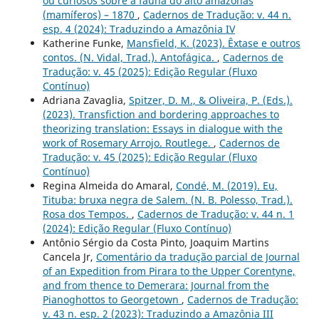
ou curiosos sobre a fauna do alto amazonas
(mamíferos) – 1870
,
Cadernos de Tradução: v. 44 n.
esp. 4 (2024): Traduzindo a Amazônia IV
Katherine Funke,
Mansfield, K. (2023). Êxtase e outros
contos. (N. Vidal, Trad.). Antofágica.
,
Cadernos de
Tradução: v. 45 (2025): Edição Regular (Fluxo
Contínuo)
Adriana Zavaglia,
Spitzer, D. M., & Oliveira, P. (Eds.).
(2023). Transfiction and bordering approaches to
theorizing translation: Essays in dialogue with the
work of Rosemary Arrojo. Routlege.
,
Cadernos de
Tradução: v. 45 (2025): Edição Regular (Fluxo
Contínuo)
Regina Almeida do Amaral,
Condé, M. (2019). Eu,
Tituba: bruxa negra de Salem. (N. B. Polesso, Trad.).
Rosa dos Tempos.
,
Cadernos de Tradução: v. 44 n. 1
(2024): Edição Regular (Fluxo Contínuo)
Antônio Sérgio da Costa Pinto, Joaquim Martins
Cancela Jr,
Comentário da tradução parcial de Journal
of an Expedition from Pirara to the Upper Corentyne,
and from thence to Demerara: Journal from the
Pianoghottos to Georgetown
,
Cadernos de Tradução:
v. 43 n. esp. 2 (2023): Traduzindo a Amazônia III