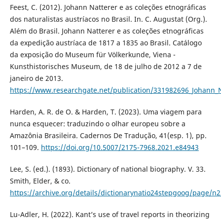
Feest, C. (2012). Johann Natterer e as coleções etnográficas
dos naturalistas austríacos no Brasil. In. C. Augustat (Org.).
Além do Brasil. Johann Natterer e as coleções etnográficas
da expedição austríaca de 1817 a 1835 ao Brasil. Catálogo
da exposição do Museum für Völkerkunde, Viena -
Kunsthistorisches Museum, de 18 de julho de 2012 a 7 de
janeiro de 2013.
https://www.researchgate.net/publication/331982696_Johann_Na
Harden, A. R. de O. & Harden, T. (2023). Uma viagem para
nunca esquecer: traduzindo o olhar europeu sobre a
Amazônia Brasileira. Cadernos De Tradução, 41(esp. 1), pp.
101–109.
https://doi.org/10.5007/2175-7968.2021.e84943
Lee, S. (ed.). (1893). Dictionary of national biography. V. 33.
Smith, Elder, & co.
https://archive.org/details/dictionarynatio24stepgoog/page/
Lu-Adler, H. (2022). Kant’s use of travel reports in theorizing