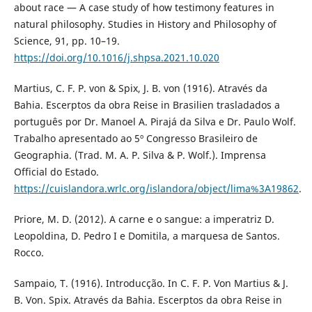
about race — A case study of how testimony features in
natural philosophy. Studies in History and Philosophy of
Science, 91, pp. 10–19.
https://doi.org/10.1016/j.shpsa.2021.10.020
Martius, C. F. P. von & Spix, J. B. von (1916). Através da
Bahia. Escerptos da obra Reise in Brasilien trasladados a
português por Dr. Manoel A. Pirajá da Silva e Dr. Paulo Wolf.
Trabalho apresentado ao 5º Congresso Brasileiro de
Geographia. (Trad. M. A. P. Silva & P. Wolf.). Imprensa
Official do Estado.
https://cuislandora.wrlc.org/islandora/object/lima%3A19862
.
Priore, M. D. (2012). A carne e o sangue: a imperatriz D.
Leopoldina, D. Pedro I e Domitila, a marquesa de Santos.
Rocco.
Sampaio, T. (1916). Introducção. In C. F. P. Von Martius & J.
B. Von. Spix. Através da Bahia. Escerptos da obra Reise in