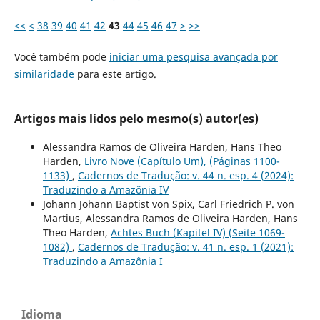
<<
<
38
39
40
41
42
43
44
45
46
47
>
>>
Você também pode
iniciar uma pesquisa avançada por
similaridade
para este artigo.
Artigos mais lidos pelo mesmo(s) autor(es)
Alessandra Ramos de Oliveira Harden, Hans Theo
Harden,
Livro Nove (Capítulo Um), (Páginas 1100-
1133)
,
Cadernos de Tradução: v. 44 n. esp. 4 (2024):
Traduzindo a Amazônia IV
Johann Johann Baptist von Spix, Carl Friedrich P. von
Martius, Alessandra Ramos de Oliveira Harden, Hans
Theo Harden,
Achtes Buch (Kapitel IV) (Seite 1069-
1082)
,
Cadernos de Tradução: v. 41 n. esp. 1 (2021):
Traduzindo a Amazônia I
Idioma