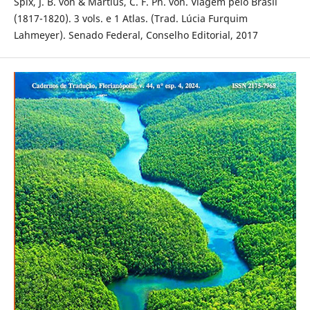
Spix, J. B. von & Martius, C. F. Ph. von. Viagem pelo Brasil
(1817-1820). 3 vols. e 1 Atlas. (Trad. Lúcia Furquim
Lahmeyer). Senado Federal, Conselho Editorial, 2017