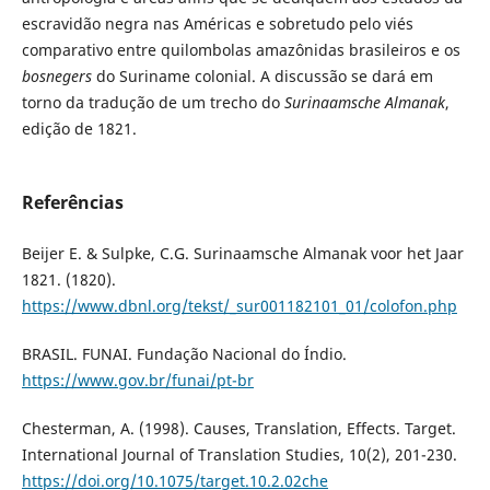
escravidão negra nas Américas e sobretudo pelo viés
comparativo entre quilombolas amazônidas brasileiros e os
bosnegers
do Suriname colonial. A discussão se dará em
torno da tradução de um trecho do
Surinaamsche Almanak
,
edição de 1821.
Referências
Beijer E. & Sulpke, C.G. Surinaamsche Almanak voor het Jaar
1821. (1820).
https://www.dbnl.org/tekst/_sur001182101_01/colofon.php
BRASIL. FUNAI. Fundação Nacional do Índio.
https://www.gov.br/funai/pt-br
Chesterman, A. (1998). Causes, Translation, Effects. Target.
International Journal of Translation Studies, 10(2), 201-230.
https://doi.org/10.1075/target.10.2.02che