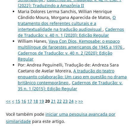
(2022): Traduzindo a Amazônia II
Maria Dolores Lerma Sanchis, Willian Henrique
Cândido Moura, Morgana Aparecida de Matos,
O
tratamento dos referentes culturais e a
intertextualidade na tradução audiovisual
,
Cadernos
de Tradução: v. 40 n. 1 (2020): Edição Regular
William Hanes,
Vaya Con Dios, Kemosabe: o espaço
multilíngue de faroestes americanos de 1945 a 1976
,
Cadernos de Tradução: v. 40 n. 2 (2020): Edição
Regular
Por: Andrea Peguinelli, Tradução de: Andreza Sara
Caetano de Avelar Moreira,
A tradução do teatro
enquanto colaboração: Um caso em questão no drama
britânico contemporâneo
,
Cadernos de Tradução: v.
35 n. 1 (2015): Edição Regular
<<
<
15
16
17
18
19
20
21
22
23
24
>
>>
Você também pode
iniciar uma pesquisa avançada por
similaridade
para este artigo.