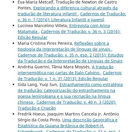
Eva-Maria Metcalf, Tradução de Newton de Castro
Pontes,
Explorando a diferença cultural através da
tradução de literatura infantil
,
Cadernos de Tradução:
v. 36 n. 1 (2016): Literatura Infantil e Juvenil
Lucinea Marcelino Villela,
Entrevista com Anna
Matamala
,
Cadernos de Tradução: v. 36 n. 3 (2016):
Edição Regular
Maria Cristina Pires Pereira,
Reflexões sobre a
tipologia da interpretação de línguas de sinais
,
Cadernos de Tradução: v. 35 n. esp. 2 (2015): Estudos
da Tradução e da Interpretação de Línguas de Sinais
Andréia Guerini, Tânia Mara Moysés,
A tradução
intersemiótica nas cartas de Italo Calvino
,
Cadernos
de Tradução: v. 1 n. 31 (2013): Edição Regular
Sida Lang, Yuqi Sun,
Estranhamento como estratégia
de tradução: categorização do estranhamento na
poesia leminskiana e a sua recriação na língua
chinesa
,
Cadernos de Tradução: v. 40 n. 3 (2020):
Tradução e Criação
Fredrik Hoeus, Joaquim Martins Cancela Jr, Antônio
Sérgio da Costa Pinto,
Uma descrição Geográfica e
Estatística da Guiana Britânica de Robert-H.
Schomburgk
,
Cadernos de Tradução: v. 42 n. esp. 1