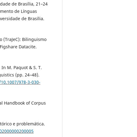
dade de Brasília, 21–24
amento de Línguas
versidade de Brasília.
to (TraJeC): Bilinguismo
Figshare Datacite.
 In M. Paquot & S. T.
uistics (pp. 24–48).
g/10.1007/978-3-030-
tical Handbook of Corpus
stórico e problemática.
4502000000200005