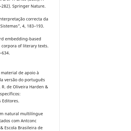
–282). Springer Nature.
interpretação correcta da
 Sistemas”, 4, 183–193.
 word embedding-based
orpora of literary texts.
1–634.
 material de apoio à
 da versão do português
A. R. de Oliveira Harden &
specíficos:
 Editores.
em natural multilíngue
otados com Antconc
& Escola Brasileira de