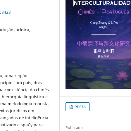
108423
adução jurídica,
au, uma região
incípio “um país, dois
na coexistência do chinês
 hierarquia linguística e
uma metodologia robusta,
PDF/A
extos jurídicos em
ançadas de inteligência
omatizado e spaCy para
Publicado