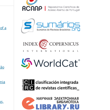
 of a
São
ônia
us,