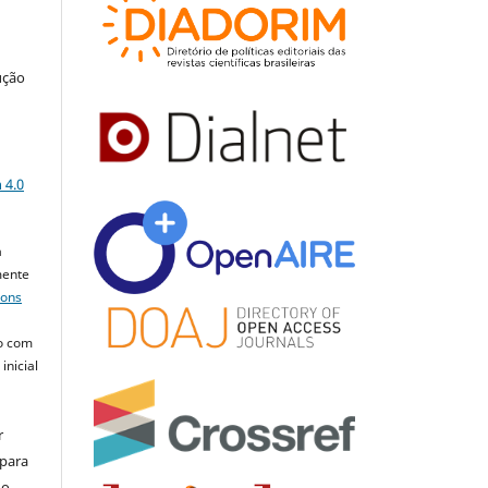
ução
a
 4.0
a
mente
mons
o com
inicial
r
 para
do