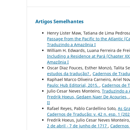
Artigos Semelhantes
Henry Lister Maw, Tatiana de Lima Pedros
Passage from the Pacific to the Atlantic (Ca
Traduzindo a Amazônia I
William H. Edwards, Luana Ferreira de Fre
Including a Residence at Pará (Chapter XX
Amazônia I
Oscar Diaz Fouces, Esther Monzó, Talita Se
estudos da tradução?
,
Cadernos de Traduç
Raphael Marco Oliveira Carneiro, Ariel No
Paulo: Hub Editorial, 2015.
,
Cadernos de Tr
Julio Cesar Neves Monteiro,
Traduzindo a 
Fredrik Hoeus, Gedaen Naer De Acouries,
II
Rafael Reyes, Pablo Cardellino Soto,
As Gra
Cadernos de Tradução: v. 42 n. esp. 1 (20
Fredrik Hoeus, Julio Cesar Neves Monteiro
2 de abril - 7 de junho de 1717
,
Cadernos 