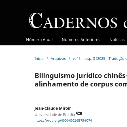
Número Atual
Números Anteriores
Notícias
Início
/
Arquivos
/
v. 45 n. esp. 3 (2025): Tradução
Bilinguismo jurídico chinê
alinhamento de corpus co
Jean-Claude Miroir
Universidade de Brasília
https://orcid.org/0000-0002-5875-9074