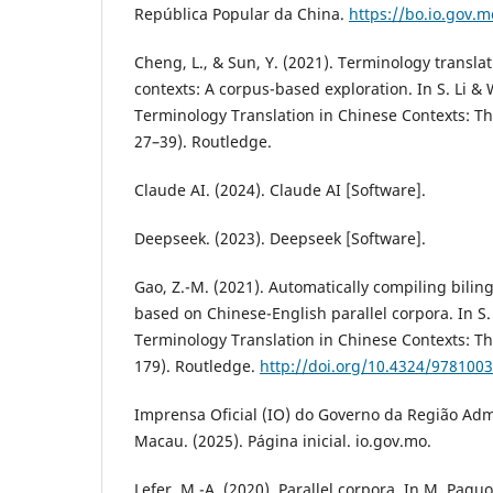
República Popular da China.
https://bo.io.gov.m
Cheng, L., & Sun, Y. (2021). Terminology translat
contexts: A corpus-based exploration. In S. Li & 
Terminology Translation in Chinese Contexts: Th
27–39). Routledge.
Claude AI. (2024). Claude AI [Software].
Deepseek. (2023). Deepseek [Software].
Gao, Z.-M. (2021). Automatically compiling biling
based on Chinese-English parallel corpora. In S. 
Terminology Translation in Chinese Contexts: Th
179). Routledge.
http://doi.org/10.4324/978100
Imprensa Oficial (IO) do Governo da Região Admi
Macau. (2025). Página inicial. io.gov.mo.
Lefer, M.-A. (2020). Parallel corpora. In M. Paquot