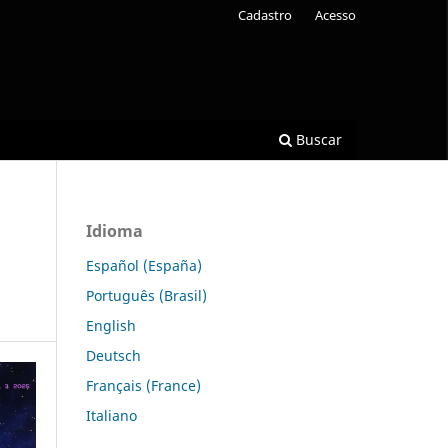
Cadastro
Acesso
Buscar
Idioma
Español (España)
Português (Brasil)
English
Deutsch
Français (France)
Italiano