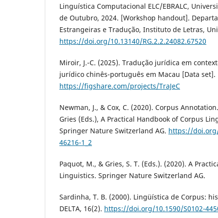
Linguística Computacional ELC/EBRALC, Universi
de Outubro, 2024. [Workshop handout]. Depart
Estrangeiras e Tradução, Instituto de Letras, Uni
https://doi.org/10.13140/RG.2.2.24082.67520
Miroir, J.-C. (2025). Tradução jurídica em contex
jurídico chinês-português em Macau [Data set]. 
https://figshare.com/projects/TraJeC
Newman, J., & Cox, C. (2020). Corpus Annotation.
Gries (Eds.), A Practical Handbook of Corpus Ling
Springer Nature Switzerland AG.
https://doi.or
46216-1_2
Paquot, M., & Gries, S. T. (Eds.). (2020). A Prac
Linguistics. Springer Nature Switzerland AG.
Sardinha, T. B. (2000). Lingüística de Corpus: hi
DELTA, 16(2).
https://doi.org/10.1590/S0102-4