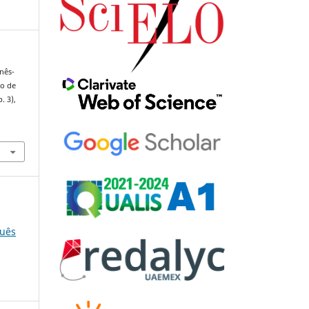
inês-
to de
p. 3),
guês