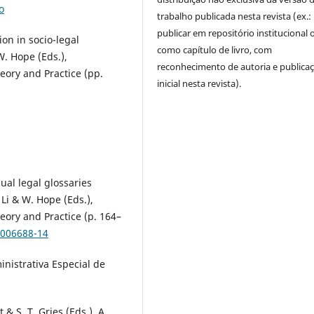
o
trabalho publicada nesta revista (ex.:
publicar em repositório institucional 
ion in socio-legal
como capítulo de livro, com
W. Hope (Eds.),
reconhecimento de autoria e publica
eory and Practice (pp.
inicial nesta revista).
ual legal glossaries
Li & W. Hope (Eds.),
eory and Practice (p. 164–
3006688-14
nistrativa Especial de
 & S. T. Gries (Eds.), A