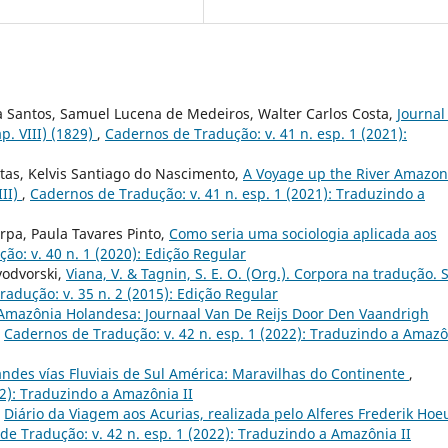
a Santos, Samuel Lucena de Medeiros, Walter Carlos Costa,
Journal
p. VIII) (1829)
,
Cadernos de Tradução: v. 41 n. esp. 1 (2021):
itas, Kelvis Santiago do Nascimento,
A Voyage up the River Amazon
III)
,
Cadernos de Tradução: v. 41 n. esp. 1 (2021): Traduzindo a
rpa, Paula Tavares Pinto,
Como seria uma sociologia aplicada aos
ão: v. 40 n. 1 (2020): Edição Regular
vodvorski,
Viana, V. & Tagnin, S. E. O. (Org.). Corpora na tradução. 
adução: v. 35 n. 2 (2015): Edição Regular
Amazônia Holandesa: Journaal Van De Reijs Door Den Vaandrigh
,
Cadernos de Tradução: v. 42 n. esp. 1 (2022): Traduzindo a Amaz
ndes vías Fluviais de Sul América: Maravilhas do Continente
,
22): Traduzindo a Amazônia II
,
Diário da Viagem aos Acurias, realizada pelo Alferes Frederik Hoe
de Tradução: v. 42 n. esp. 1 (2022): Traduzindo a Amazônia II