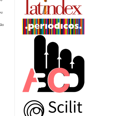
ou
ção