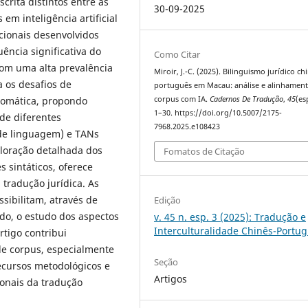
crita distintos entre as
30-09-2025
em inteligência artificial
cionais desenvolvidos
uência significativa do
Como Citar
com uma alta prevalência
Miroir, J.-C. (2025). Bilinguismo jurídico ch
 os desafios de
português em Macau: análise e alinhamen
tomática, propondo
corpus com IA.
Cadernos De Tradução
,
45
(es
1–30. https://doi.org/10.5007/2175-
de diferentes
7968.2025.e108423
de linguagem) e TANs
ploração detalhada dos
Fomatos de Citação
 sintáticos, oferece
a tradução jurídica. As
sibilitam, através de
Edição
do, o estudo dos aspectos
v. 45 n. esp. 3 (2025): Tradução e
Interculturalidade Chinês-Portu
rtigo contribui
de corpus, especialmente
Seção
recursos metodológicos e
Artigos
ionais da tradução