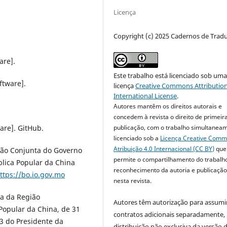
Licença
Copyright (c) 2025 Cadernos de Trad
are].
Este trabalho está licenciado sob um
ftware].
licença
Creative Commons Attribution
International License
.
Autores mantêm os direitos autorais e
concedem à revista o direito de primeir
publicação, com o trabalho simultanea
ware]. GitHub.
licenciado sob a
Licença Creative Com
Atribuição 4.0 Internacional (CC BY)
que
ação Conjunta do Governo
permite o compartilhamento do trabalh
lica Popular da China
reconhecimento da autoria e publicação 
ttps://bo.io.gov.mo
nesta revista.
ca da Região
Autores têm autorização para assumi
Popular da China, de 31
contratos adicionais separadamente,
3 do Presidente da
distribuição não exclusiva da versão 