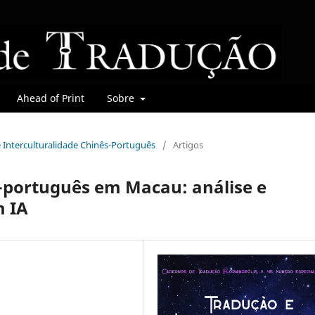
Ahead of Print
Sobre
 e Interculturalidade Chinês-Português
/
Artigos
s-português em Macau: análise e
m IA