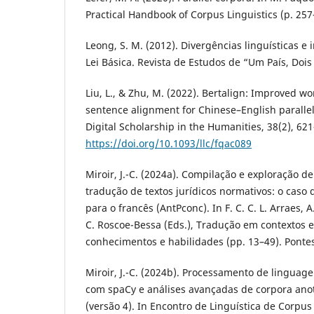
Practical Handbook of Corpus Linguistics (p. 257
Leong, S. M. (2012). Divergências linguísticas e 
Lei Básica. Revista de Estudos de “Um País, Dois
Liu, L., & Zhu, M. (2022). Bertalign: Improved
sentence alignment for Chinese–English parallel c
Digital Scholarship in the Humanities, 38(2), 62
https://doi.org/10.1093/llc/fqac089
Miroir, J.-C. (2024a). Compilação e exploração de
tradução de textos jurídicos normativos: o caso
para o francês (AntPconc). In F. C. C. L. Arraes, 
C. Roscoe-Bessa (Eds.), Tradução em contextos e
conhecimentos e habilidades (pp. 13–49). Pontes
Miroir, J.-C. (2024b). Processamento de linguag
com spaCy e análises avançadas de corpora an
(versão 4). In Encontro de Linguística de Corpus 