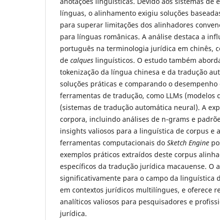
anotações linguísticas. Devido aos sistemas de es
línguas, o alinhamento exigiu soluções baseadas 
para superar limitações dos alinhadores conven
para línguas românicas. A análise destaca a infl
português na terminologia jurídica em chinês, 
de
calques
linguísticos. O estudo também aborda
tokenização da língua chinesa e da tradução au
soluções práticas e comparando o desempenho 
ferramentas de tradução, como LLMs (modelos 
(sistemas de tradução automática neural). A ex
corpora, incluindo análises de n-grams e padrões
insights valiosos para a linguística de corpus e 
ferramentas computacionais do
Sketch Engine
pos
exemplos práticos extraídos deste corpus alinha
específicos da tradução jurídica macauense. O a
significativamente para o campo da linguística 
em contextos jurídicos multilíngues, e oferece 
analíticos valiosos para pesquisadores e profiss
jurídica.