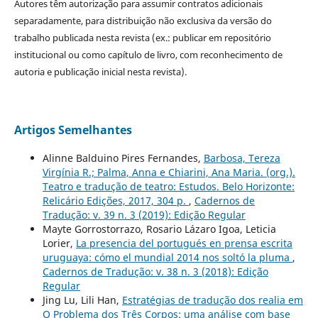
Autores têm autorização para assumir contratos adicionais
separadamente, para distribuição não exclusiva da versão do
trabalho publicada nesta revista (ex.: publicar em repositório
institucional ou como capítulo de livro, com reconhecimento de
autoria e publicação inicial nesta revista).
Artigos Semelhantes
Alinne Balduino Pires Fernandes,
Barbosa, Tereza
Virgínia R.; Palma, Anna e Chiarini, Ana Maria. (org.).
Teatro e tradução de teatro: Estudos. Belo Horizonte:
Relicário Edições, 2017, 304 p.
,
Cadernos de
Tradução: v. 39 n. 3 (2019): Edição Regular
Mayte Gorrostorrazo, Rosario Lázaro Igoa, Leticia
Lorier,
La presencia del portugués en prensa escrita
uruguaya: cómo el mundial 2014 nos soltó la pluma
,
Cadernos de Tradução: v. 38 n. 3 (2018): Edição
Regular
Jing Lu, Lili Han,
Estratégias de tradução dos realia em
O Problema dos Três Corpos: uma análise com base