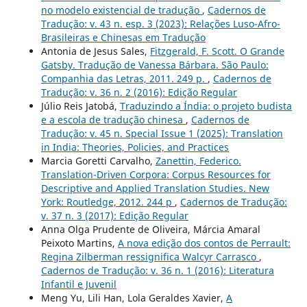
no modelo existencial de tradução
,
Cadernos de
Tradução: v. 43 n. esp. 3 (2023): Relações Luso-Afro-
Brasileiras e Chinesas em Tradução
Antonia de Jesus Sales,
Fitzgerald, F. Scott. O Grande
Gatsby. Tradução de Vanessa Bárbara. São Paulo:
Companhia das Letras, 2011. 249 p.
,
Cadernos de
Tradução: v. 36 n. 2 (2016): Edição Regular
Júlio Reis Jatobá,
Traduzindo a Índia: o projeto budista
e a escola de tradução chinesa
,
Cadernos de
Tradução: v. 45 n. Special Issue 1 (2025): Translation
in India: Theories, Policies, and Practices
Marcia Goretti Carvalho,
Zanettin, Federico.
Translation-Driven Corpora: Corpus Resources for
Descriptive and Applied Translation Studies. New
York: Routledge, 2012. 244 p
,
Cadernos de Tradução:
v. 37 n. 3 (2017): Edição Regular
Anna Olga Prudente de Oliveira, Márcia Amaral
Peixoto Martins,
A nova edição dos contos de Perrault:
Regina Zilberman ressignifica Walcyr Carrasco
,
Cadernos de Tradução: v. 36 n. 1 (2016): Literatura
Infantil e Juvenil
Meng Yu, Lili Han, Lola Geraldes Xavier,
A