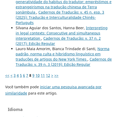
generatividade do habitus do tradutor: empréstimos e
estrangeirismos na tradução chinesa de Terra
sonâmbula
,
Cadernos de Tradução: v. 45 n. esp. 3
(2025): Tradução e Interculturalidade Chinês-
Português
Silvana Aguiar dos Santos, Hanna Beer,
Interpreting
in legal contexts: Consecutive and simultaneous
interpretation
,
Cadernos de Tradução: v. 37 n. 2
(2017): Edição Regular
Lauro Maia Amorim, Bianca Trindade di Santi,
Norma
padrão, norma culta e hibridismo linguístico em
traduções de artigos do New York Times
,
Cadernos de
Tradução: v. 39 n. 3 (2019): Edição Regular
<<
<
3
4
5
6
7
8
9
10
11
12
>
>>
Você também pode
iniciar uma pesquisa avançada por
similaridade
para este artigo.
Idioma