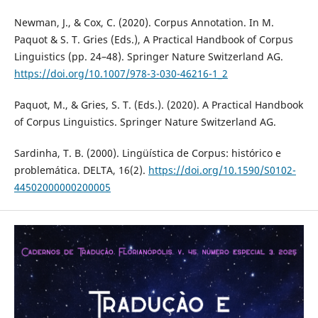
Newman, J., & Cox, C. (2020). Corpus Annotation. In M.
Paquot & S. T. Gries (Eds.), A Practical Handbook of Corpus
Linguistics (pp. 24–48). Springer Nature Switzerland AG.
https://doi.org/10.1007/978-3-030-46216-1_2
Paquot, M., & Gries, S. T. (Eds.). (2020). A Practical Handbook
of Corpus Linguistics. Springer Nature Switzerland AG.
Sardinha, T. B. (2000). Lingüística de Corpus: histórico e
problemática. DELTA, 16(2).
https://doi.org/10.1590/S0102-
44502000000200005