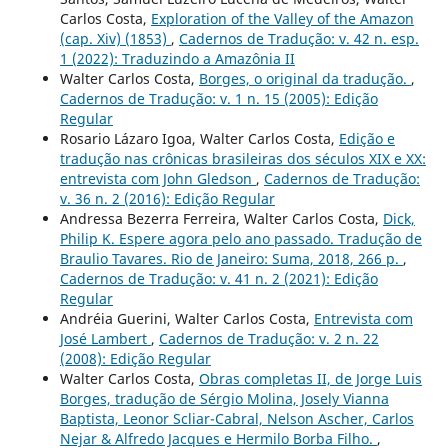
Carlos Costa,
Exploration of the Valley of the Amazon
(cap. Xiv) (1853)
,
Cadernos de Tradução: v. 42 n. esp.
1 (2022): Traduzindo a Amazônia II
Walter Carlos Costa,
Borges, o original da tradução.
,
Cadernos de Tradução: v. 1 n. 15 (2005): Edição
Regular
Rosario Lázaro Igoa, Walter Carlos Costa,
Edição e
tradução nas crônicas brasileiras dos séculos XIX e XX:
entrevista com John Gledson
,
Cadernos de Tradução:
v. 36 n. 2 (2016): Edição Regular
Andressa Bezerra Ferreira, Walter Carlos Costa,
Dick,
Philip K. Espere agora pelo ano passado. Tradução de
Braulio Tavares. Rio de Janeiro: Suma, 2018, 266 p.
,
Cadernos de Tradução: v. 41 n. 2 (2021): Edição
Regular
Andréia Guerini, Walter Carlos Costa,
Entrevista com
José Lambert
,
Cadernos de Tradução: v. 2 n. 22
(2008): Edição Regular
Walter Carlos Costa,
Obras completas II, de Jorge Luis
Borges, tradução de Sérgio Molina, Josely Vianna
Baptista, Leonor Scliar-Cabral, Nelson Ascher, Carlos
Nejar & Alfredo Jacques e Hermilo Borba Filho.
,