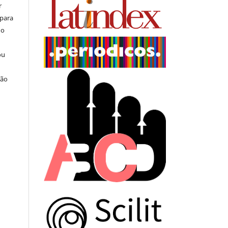
r
 para
do
ou
ção