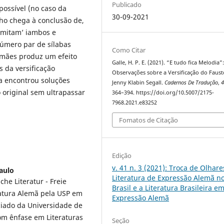
Publicado
possível (no caso da
30-09-2021
lho chega à conclusão de,
imitam’ iambos e
número par de sílabas
Como Citar
emães produz um efeito
Galle, H. P. E. (2021). “E tudo fica Melodia”
s da versificação
Observações sobre a Versificação do Faust
ra encontrou soluções
Jenny Klabin Segall.
Cadernos De Tradução
,
o original sem ultrapassar
364–394. https://doi.org/10.5007/2175-
7968.2021.e83252
Fomatos de Citação
Edição
v. 41 n. 3 (2021): Troca de Olhare
aulo
Literatura de Expressão Alemã n
e Literatur - Freie
Brasil e a Literatura Brasileira e
eratura Alemã pela USP em
Expressão Alemã
ciado da Universidade de
om ênfase em Literaturas
Seção