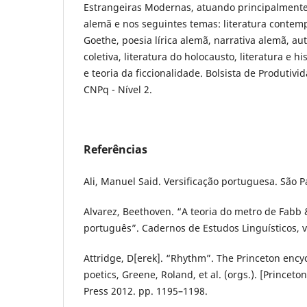
Estrangeiras Modernas, atuando principalmente 
alemã e nos seguintes temas: literatura contem
Goethe, poesia lírica alemã, narrativa alemã, a
coletiva, literatura do holocausto, literatura e hi
e teoria da ficcionalidade. Bolsista de Produtiv
CNPq - Nível 2.
Referências
Ali, Manuel Said. Versificação portuguesa. São P
Alvarez, Beethoven. “A teoria do metro de Fabb 
português”. Cadernos de Estudos Linguísticos, vo
Attridge, D[erek]. “Rhythm”. The Princeton ency
poetics, Greene, Roland, et al. (orgs.). [Princeto
Press 2012. pp. 1195–1198.