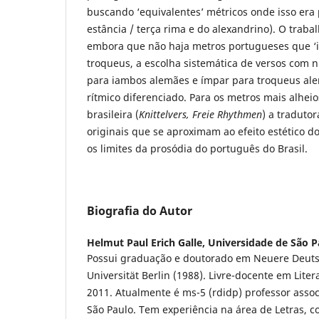
buscando ‘equivalentes’ métricos onde isso era 
estância / terça rima e do alexandrino). O traba
embora que não haja metros portugueses que ‘
troqueus, a escolha sistemática de versos com 
para iambos alemães e ímpar para troqueus al
rítmico diferenciado. Para os metros mais alheio
brasileira (
Knittelvers, Freie Rhythmen
) a traduto
originais que se aproximam ao efeito estético d
os limites da prosódia do português do Brasil.
Biografia do Autor
Helmut Paul Erich Galle,
Universidade de São P
Possui graduação e doutorado em Neuere Deutsch
Universität Berlin (1988). Livre-docente em Lit
2011. Atualmente é ms-5 (rdidp) professor asso
São Paulo. Tem experiência na área de Letras, c