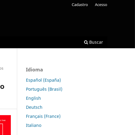
Cadastro
Acesso
Buscar
os
Idioma
Español (España)
to
Português (Brasil)
English
Deutsch
Français (France)
Italiano