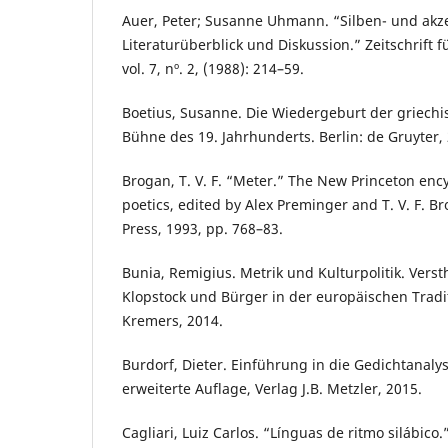
Auer, Peter; Susanne Uhmann. “Silben- und akz
Literaturüberblick und Diskussion.” Zeitschrift 
vol. 7, nº. 2, (1988): 214–59.
Boetius, Susanne. Die Wiedergeburt der griechi
Bühne des 19. Jahrhunderts. Berlin: de Gruyter,
Brogan, T. V. F. “Meter.” The New Princeton enc
poetics, edited by Alex Preminger and T. V. F. B
Press, 1993, pp. 768–83.
Bunia, Remigius. Metrik und Kulturpolitik. Verst
Klopstock und Bürger in der europäischen Tradit
Kremers, 2014.
Burdorf, Dieter. Einführung in die Gedichtanalyse
erweiterte Auflage, Verlag J.B. Metzler, 2015.
Cagliari, Luiz Carlos. “Línguas de ritmo silábico