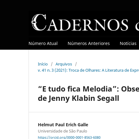
Número Atual
Números Anteriores
Notícias
Início
/
Arquivos
/
v. 41 n. 3 (2021): Troca de Olhares: A Literatura de Ex
“E tudo fica Melodia”: Obs
de Jenny Klabin Segall
Helmut Paul Erich Galle
Universidade de São Paulo
https://orcid.org/0000-0001-8563-6080