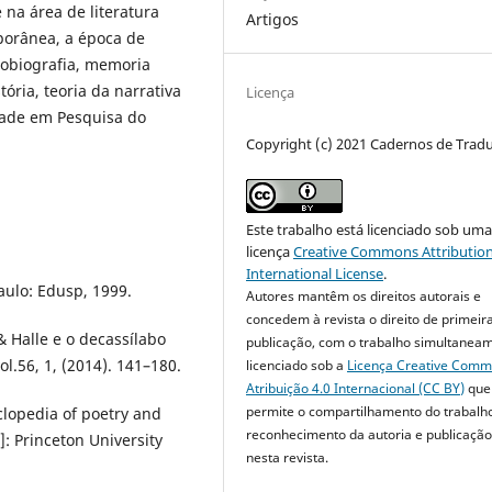
na área de literatura
Artigos
porânea, a época de
utobiografia, memoria
stória, teoria da narrativa
Licença
idade em Pesquisa do
Copyright (c) 2021 Cadernos de Trad
Este trabalho está licenciado sob um
licença
Creative Commons Attribution
International License
.
aulo: Edusp, 1999.
Autores mantêm os direitos autorais e
concedem à revista o direito de primeir
& Halle e o decassílabo
publicação, com o trabalho simultanea
l.56, 1, (2014). 141–180.
licenciado sob a
Licença Creative Com
Atribuição 4.0 Internacional (CC BY)
que
permite o compartilhamento do trabalh
clopedia of poetry and
reconhecimento da autoria e publicação 
n]: Princeton University
nesta revista.