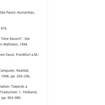
 São Paulo: Humanitas,
1974.
 Töne Rausch”. Die
n Wallstein, 1994.
es Faust. Frankfurt a.M.:
 Computer, Realität.
, 1998, pp. 269–296.
rmation: Towards a
Traduction: 1. Teilband,
4, pp. 963–980.