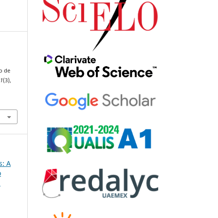
:
o de
41
(3),
s: A
o
m