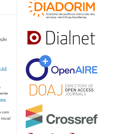
ução
a
 4.0
a
mente
mons
o com
inicial