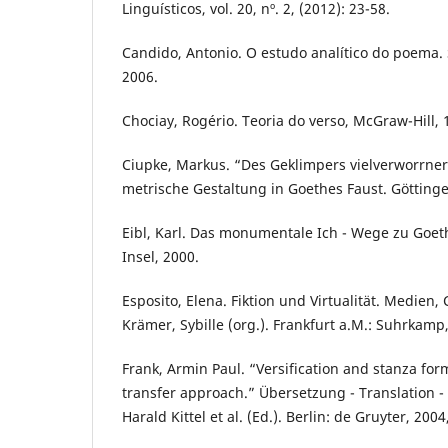
Linguísticos, vol. 20, nº. 2, (2012): 23-58.
Candido, Antonio. O estudo analítico do poema.
2006.
Chociay, Rogério. Teoria do verso, McGraw-Hill, 
Ciupke, Markus. “Des Geklimpers vielverworrner
metrische Gestaltung in Goethes Faust. Göttinge
Eibl, Karl. Das monumentale Ich - Wege zu Goeth
Insel, 2000.
Esposito, Elena. Fiktion und Virtualität. Medien,
Krämer, Sybille (org.). Frankfurt a.M.: Suhrkamp
Frank, Armin Paul. “Versification and stanza fo
transfer approach.” Übersetzung - Translation - 
Harald Kittel et al. (Ed.). Berlin: de Gruyter, 200