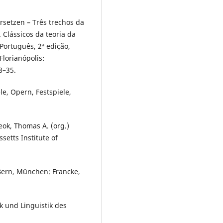
setzen – Três trechos da
Clássicos da teoria da
Português, 2ª edição,
lorianópolis:
8–35.
e, Opern, Festspiele,
eok, Thomas A. (org.)
etts Institute of
Bern, München: Francke,
 und Linguistik des