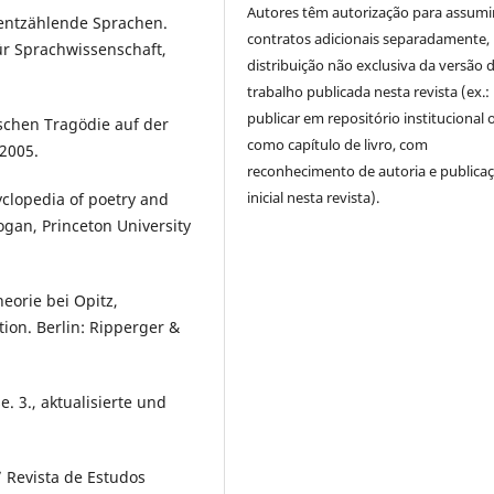
Autores têm autorização para assumi
entzählende Sprachen.
contratos adicionais separadamente,
für Sprachwissenschaft,
distribuição não exclusiva da versão 
trabalho publicada nesta revista (ex.:
publicar em repositório institucional 
schen Tragödie auf der
como capítulo de livro, com
 2005.
reconhecimento de autoria e publica
inicial nesta revista).
yclopedia of poetry and
rogan, Princeton University
heorie bei Opitz,
ion. Berlin: Ripperger &
. 3., aktualisierte und
.” Revista de Estudos