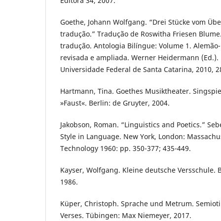
Editora 34, 2007.
Goethe, Johann Wolfgang. “Drei Stücke vom Über
tradução.” Tradução de Roswitha Friesen Blume. 
tradução. Antologia Bilíngue: Volume 1. Alemão-
revisada e ampliada. Werner Heidermann (Ed.). F
Universidade Federal de Santa Catarina, 2010, 2
Hartmann, Tina. Goethes Musiktheater. Singspiel
»Faust«. Berlin: de Gruyter, 2004.
Jakobson, Roman. “Linguistics and Poetics.” Seb
Style in Language. New York, London: Massachuss
Technology 1960: pp. 350-377; 435-449.
Kayser, Wolfgang. Kleine deutsche Versschule. 
1986.
Küper, Christoph. Sprache und Metrum. Semiotik
Verses. Tübingen: Max Niemeyer, 2017.