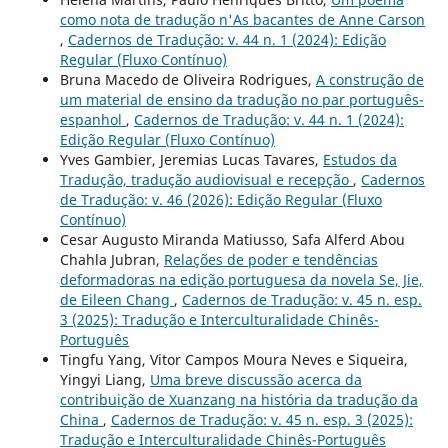
como nota de tradução n'As bacantes de Anne Carson
,
Cadernos de Tradução: v. 44 n. 1 (2024): Edição
Regular (Fluxo Contínuo)
Bruna Macedo de Oliveira Rodrigues,
A construção de
um material de ensino da tradução no par português-
espanhol
,
Cadernos de Tradução: v. 44 n. 1 (2024):
Edição Regular (Fluxo Contínuo)
Yves Gambier, Jeremias Lucas Tavares,
Estudos da
Tradução, tradução audiovisual e recepção
,
Cadernos
de Tradução: v. 46 (2026): Edição Regular (Fluxo
Contínuo)
Cesar Augusto Miranda Matiusso, Safa Alferd Abou
Chahla Jubran,
Relações de poder e tendências
deformadoras na edição portuguesa da novela Se, Jie,
de Eileen Chang
,
Cadernos de Tradução: v. 45 n. esp.
3 (2025): Tradução e Interculturalidade Chinês-
Português
Tingfu Yang, Vitor Campos Moura Neves e Siqueira,
Yingyi Liang,
Uma breve discussão acerca da
contribuição de Xuanzang na história da tradução da
China
,
Cadernos de Tradução: v. 45 n. esp. 3 (2025):
Tradução e Interculturalidade Chinês-Português