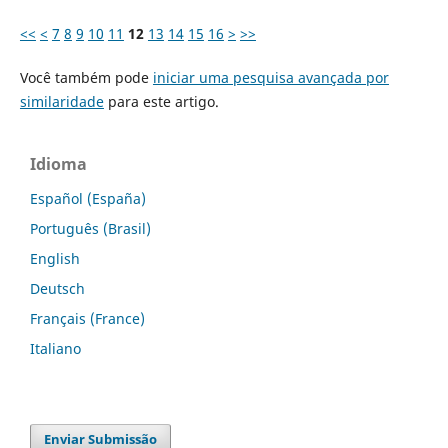
<<
<
7
8
9
10
11
12
13
14
15
16
>
>>
Você também pode
iniciar uma pesquisa avançada por
similaridade
para este artigo.
Idioma
Español (España)
Português (Brasil)
English
Deutsch
Français (France)
Italiano
Enviar Submissão