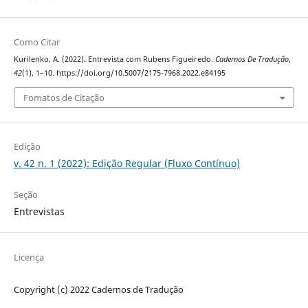
Como Citar
Kurilenko, A. (2022). Entrevista com Rubens Figueiredo.
Cadernos De Tradução
,
42
(1), 1–10. https://doi.org/10.5007/2175-7968.2022.e84195
Fomatos de Citação
Edição
v. 42 n. 1 (2022): Edição Regular (Fluxo Contínuo)
Seção
Entrevistas
Licença
Copyright (c) 2022 Cadernos de Tradução