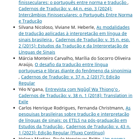
finisseculares: o português entre norma e tradução
,
Cadernos de Tradução: v. 44 n. esp. 3 (2024):
Intercâmbios Finisseculares: o Português Entre Norma
e Tradução
Silvana Nicoloso, Viviane M. Heberle,
As modalidades
de tradução aplicadas à interpretação em língua de
sinais brasileira
,
Cadernos de Tradução: v. 35 n. esp.
2 (2015): Estudos da Tradução e da Interpretação de
Línguas de Sinais
Márcia Monteiro Carvalho, Marília do Socorro Oliveira
Araújo,
O desafio da tradução entre língua
portuguesa e libras diante do fenômeno da sinonímia
,
Cadernos de Tradução: v. 37 n. 2 (2017): Edição
Regular
Yéo N'gana,
Entrevista com Ngũgĩ Wa Thiong’o
,
Cadernos de Tradução: v. 38 n. 1 (2018): Translation in
Exile
Carlos Henrique Rodrigues, Fernanda Christmann,
As
pesquisas brasileiras sobre tradução e interpretação
de línguas de sinais: os ETILS na pós-graduação em
Estudos da Tradução
,
Cadernos de Tradução: v. 43 n.
1 (2023): Edição Regular (Fluxo Contínuo)
Helena Martins, Paulo Henriques Britto,
Um poema