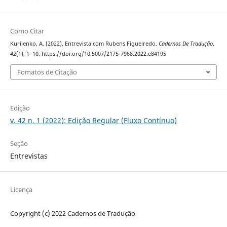
Como Citar
Kurilenko, A. (2022). Entrevista com Rubens Figueiredo.
Cadernos De Tradução
,
42
(1), 1–10. https://doi.org/10.5007/2175-7968.2022.e84195
Fomatos de Citação
Edição
v. 42 n. 1 (2022): Edição Regular (Fluxo Contínuo)
Seção
Entrevistas
Licença
Copyright (c) 2022 Cadernos de Tradução