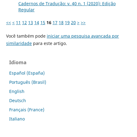
Cadernos de Tradução: v. 40 n. 1 (2020): Edição
Regular
<<
<
11
12
13
14
15
16
17
18
19
20
>
>>
Você também pode
iniciar uma pesquisa avançada por
similaridade
para este artigo.
Idioma
Español (España)
Português (Brasil)
English
Deutsch
Français (France)
Italiano