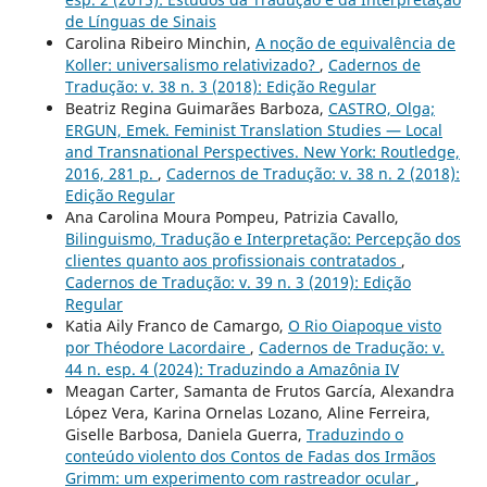
de Línguas de Sinais
Carolina Ribeiro Minchin,
A noção de equivalência de
Koller: universalismo relativizado?
,
Cadernos de
Tradução: v. 38 n. 3 (2018): Edição Regular
Beatriz Regina Guimarães Barboza,
CASTRO, Olga;
ERGUN, Emek. Feminist Translation Studies — Local
and Transnational Perspectives. New York: Routledge,
2016, 281 p.
,
Cadernos de Tradução: v. 38 n. 2 (2018):
Edição Regular
Ana Carolina Moura Pompeu, Patrizia Cavallo,
Bilinguismo, Tradução e Interpretação: Percepção dos
clientes quanto aos profissionais contratados
,
Cadernos de Tradução: v. 39 n. 3 (2019): Edição
Regular
Katia Aily Franco de Camargo,
O Rio Oiapoque visto
por Théodore Lacordaire
,
Cadernos de Tradução: v.
44 n. esp. 4 (2024): Traduzindo a Amazônia IV
Meagan Carter, Samanta de Frutos García, Alexandra
López Vera, Karina Ornelas Lozano, Aline Ferreira,
Giselle Barbosa, Daniela Guerra,
Traduzindo o
conteúdo violento dos Contos de Fadas dos Irmãos
Grimm: um experimento com rastreador ocular
,