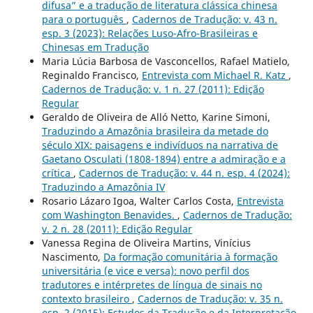
difusa” e a tradução de literatura clássica chinesa
para o português
,
Cadernos de Tradução: v. 43 n.
esp. 3 (2023): Relações Luso-Afro-Brasileiras e
Chinesas em Tradução
Maria Lúcia Barbosa de Vasconcellos, Rafael Matielo,
Reginaldo Francisco,
Entrevista com Michael R. Katz
,
Cadernos de Tradução: v. 1 n. 27 (2011): Edição
Regular
Geraldo de Oliveira de Alló Netto, Karine Simoni,
Traduzindo a Amazônia brasileira da metade do
século XIX: paisagens e indivíduos na narrativa de
Gaetano Osculati (1808-1894) entre a admiração e a
crítica
,
Cadernos de Tradução: v. 44 n. esp. 4 (2024):
Traduzindo a Amazônia IV
Rosario Lázaro Igoa, Walter Carlos Costa,
Entrevista
com Washington Benavides.
,
Cadernos de Tradução:
v. 2 n. 28 (2011): Edição Regular
Vanessa Regina de Oliveira Martins, Vinícius
Nascimento,
Da formação comunitária à formação
universitária (e vice e versa): novo perfil dos
tradutores e intérpretes de língua de sinais no
contexto brasileiro
,
Cadernos de Tradução: v. 35 n.
esp. 2 (2015): Estudos da Tradução e da Interpretação