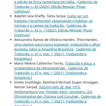
e edição da lírica camoniana em Itália
,
Cadernos de
Tradução: v. 45 (2025): Edição Regular (Fluxo
Contínuo)
Rakefet Sela-Sheffy, Talita Serpa,
Como ser um
tradutor (reconhecido): repensando o habitus, as
normas e o campo da tradução
,
Cadernos de
Tradução: v. 42 n. 1 (2022): Edição Regular (Fluxo
Contínuo)
Alessandra Ramos de Oliveira Harden, Theo Harden,
Uma viagem para nunca esquecer: traduzindo o olhar
europeu sobre a Amazônia Brasileira
,
Cadernos de
Tradução: v. 41 n. esp. 1 (2021): Traduzindo a
Amazônia I
Marie Hélène Catherine Torres,
Tradução e ética: a
problemática da retroconversão
,
Cadernos de
Tradução: v. 41 n. esp. 1 (2021): Traduzindo a
Amazônia I
Emilie Snethlage, Reinhard Michael Eugen Arnegger,
Nelson Sanjad,
Sitzung vom 28. Mai 1910,
Vorbemerkung von Theodor Koch- Grünberg, Zur
Ethnographie der Chipaya und Curuhaé
,
Cadernos de
Tradução: v. 41 n. esp. 1 (2021): Traduzindo a
Amazônia I