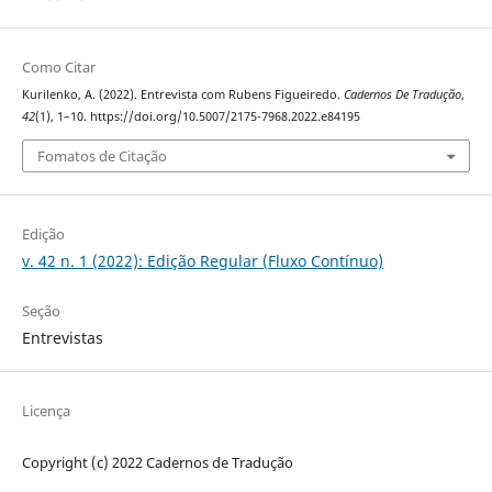
Como Citar
Kurilenko, A. (2022). Entrevista com Rubens Figueiredo.
Cadernos De Tradução
,
42
(1), 1–10. https://doi.org/10.5007/2175-7968.2022.e84195
Fomatos de Citação
Edição
v. 42 n. 1 (2022): Edição Regular (Fluxo Contínuo)
Seção
Entrevistas
Licença
Copyright (c) 2022 Cadernos de Tradução