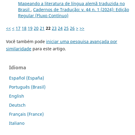
Mapeando a literatura de língua alemã traduzida no
Brasil
,
Cadernos de Tradução: v. 44 n. 1 (2024): Edição
Regular (Fluxo Contínuo)
<<
<
17
18
19
20
21
22
23
24
25
26
>
>>
Você também pode
iniciar uma pesquisa avançada por
similaridade
para este artigo.
Idioma
Español (España)
Português (Brasil)
English
Deutsch
Français (France)
Italiano