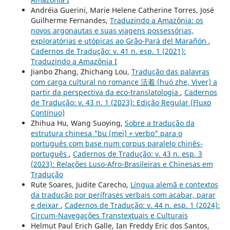
Andréia Guerini, Marie Helene Catherine Torres, José
Guilherme Fernandes,
Traduzindo a Amazônia: os
novos argonautas e suas viagens possessórias,
exploratórias e utópicas ao Grão-Pará del Marañón
,
Cadernos de Tradução: v. 41 n. esp. 1 (2021):
Traduzindo a Amazônia I
Jianbo Zhang, Zhichang Lou,
Tradução das palavras
com carga cultural no romance 活着 (huó zhe, Viver) a
partir da perspectiva da eco-translatologia
,
Cadernos
de Tradução: v. 43 n. 1 (2023): Edição Regular (Fluxo
Contínuo)
Zhihua Hu, Wang Suoying,
Sobre a tradução da
estrutura chinesa "bu (mei) + verbo" para o
português com base num corpus paralelo chinês-
português
,
Cadernos de Tradução: v. 43 n. esp. 3
(2023): Relações Luso-Afro-Brasileiras e Chinesas em
Tradução
Rute Soares, Judite Carecho,
Língua alemã e contextos
da tradução por perífrases verbais com acabar, parar
e deixar
,
Cadernos de Tradução: v. 44 n. esp. 1 (2024):
Circum-Navegações Transtextuais e Culturais
Helmut Paul Erich Galle, Ian Freddy Eric dos Santos,