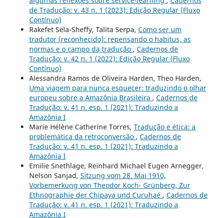
algumas reflexões sobre service-learning
,
Cadernos
de Tradução: v. 43 n. 1 (2023): Edição Regular (Fluxo
Contínuo)
Rakefet Sela-Sheffy, Talita Serpa,
Como ser um
tradutor (reconhecido): repensando o habitus, as
normas e o campo da tradução
,
Cadernos de
Tradução: v. 42 n. 1 (2022): Edição Regular (Fluxo
Contínuo)
Alessandra Ramos de Oliveira Harden, Theo Harden,
Uma viagem para nunca esquecer: traduzindo o olhar
europeu sobre a Amazônia Brasileira
,
Cadernos de
Tradução: v. 41 n. esp. 1 (2021): Traduzindo a
Amazônia I
Marie Hélène Catherine Torres,
Tradução e ética: a
problemática da retroconversão
,
Cadernos de
Tradução: v. 41 n. esp. 1 (2021): Traduzindo a
Amazônia I
Emilie Snethlage, Reinhard Michael Eugen Arnegger,
Nelson Sanjad,
Sitzung vom 28. Mai 1910,
Vorbemerkung von Theodor Koch- Grünberg, Zur
Ethnographie der Chipaya und Curuhaé
,
Cadernos de
Tradução: v. 41 n. esp. 1 (2021): Traduzindo a
Amazônia I