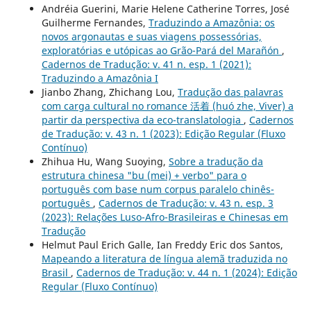
Andréia Guerini, Marie Helene Catherine Torres, José
Guilherme Fernandes,
Traduzindo a Amazônia: os
novos argonautas e suas viagens possessórias,
exploratórias e utópicas ao Grão-Pará del Marañón
,
Cadernos de Tradução: v. 41 n. esp. 1 (2021):
Traduzindo a Amazônia I
Jianbo Zhang, Zhichang Lou,
Tradução das palavras
com carga cultural no romance 活着 (huó zhe, Viver) a
partir da perspectiva da eco-translatologia
,
Cadernos
de Tradução: v. 43 n. 1 (2023): Edição Regular (Fluxo
Contínuo)
Zhihua Hu, Wang Suoying,
Sobre a tradução da
estrutura chinesa "bu (mei) + verbo" para o
português com base num corpus paralelo chinês-
português
,
Cadernos de Tradução: v. 43 n. esp. 3
(2023): Relações Luso-Afro-Brasileiras e Chinesas em
Tradução
Helmut Paul Erich Galle, Ian Freddy Eric dos Santos,
Mapeando a literatura de língua alemã traduzida no
Brasil
,
Cadernos de Tradução: v. 44 n. 1 (2024): Edição
Regular (Fluxo Contínuo)