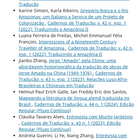
Tradução
Karine Simoni, Karla Ribeiro,
Gregorio Ronca e o Rio
Amazonas: um Italiano a Serviço de um Projeto de
Colonização
,
Cadernos de Tradução: v. 42 n. esp. 1
(2022): Traduzindo a Amazônia II
Luana Ferreira de Freitas, Michel Emmanuel Félix
François,
Impressions of a Nineteenth Century
Traveller of Amazonia
,
Cadernos de Tradução: v. 42 n.
esp. 1 (2022): Traduzindo a Amazônia II
Jianbo Zhang,
Jorge “Amado” pela China: uma
abordagem historiográfica da tradução de obras de
Jorge Amado na China (1949-1976)
,
Cadernos de
Tradução: v. 43 n. esp. 3 (2023): Relações Luso-Afro-
Brasileiras e Chinesas em Tradução
Helmut Paul Erich Galle, Ian Freddy Eric dos Santos,
Mapeando a literatura de língua alemã traduzida no
Brasil
,
Cadernos de Tradução: v. 44 n. 1 (2024): Edição
Regular (Fluxo Contínuo)
Cláudia Tavares Alves,
Entrevista com Murilo Jardelino
,
Cadernos de Tradução: v. 43 n. 1 (2023): Edição
Regular (Fluxo Contínuo)
Andréia Guerini, Li Ye, Xiang Zhang,
Entrevista com