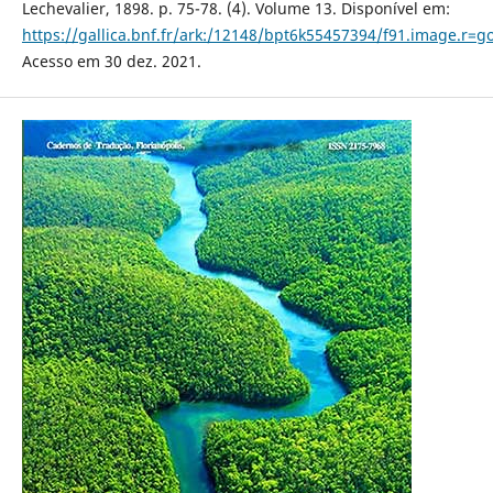
Lechevalier, 1898. p. 75-78. (4). Volume 13. Disponível em:
https://gallica.bnf.fr/ark:/12148/bpt6k55457394/f91.image.r=g
Acesso em 30 dez. 2021.