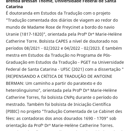
Brenda Bressan Thomé,
Universidade Federal de Santa
Catarina
É doutoranda em Estudos da Tradução com o projeto
"Tradução comentada dos diários de viagem ao redor do
mundo de Madame Rose de Freycinet a bordo do navio
Uranie (1817-1820)", orientada pela Profª Drª Marie-Helène
Catherine Torre. Bolsista CAPES a nível de doutorado nos
períodos 08/2021 - 02/2022 e 04/2022 - 02/2023. É também
mestra em Estudos da Tradução no Programa de Pós-
Graduação em Estudos da Tradução - PGET na Universidade
Federal de Santa Catarina - UFSC (2021) com a dissertação "
(RE)PENSANDO A CRÍTICA DE TRADUÇÃO DE ANTOINE
BERMAN: Um caminho a partir do paratexto e do
heterolinguismo", orientada pela Profª Drª Marie-Helène
Catherine Torres, foi bolsista CNPq durante o período do
mestrado. Também foi bolsista de Iniciação Científica
(PIBIC) no projeto "Tradução Comentada de Le Cabinet des
fées: as contadoras dos anos dourados 1690 - 1709" sob
orientação da Profª Drª Marie-Helène Catherine Torres.