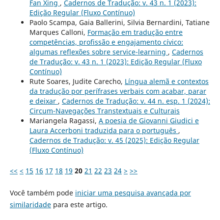
Fan Xing
,
Cadernos de Tradução: v. 43 n. 1 (2023):
Edição Regular (Fluxo Contínuo)
Paolo Scampa, Gaia Ballerini, Silvia Bernardini, Tatiane
Marques Calloni,
Formação em tradução entre
competências, profissão e engajamento cívico:
algumas reflexões sobre service-learning
,
Cadernos
de Tradução: v. 43 n. 1 (2023): Edição Regular (Fluxo
Contínuo)
Rute Soares, Judite Carecho,
Língua alemã e contextos
da tradução por perífrases verbais com acabar, parar
e deixar
,
Cadernos de Tradução: v. 44 n. esp. 1 (2024):
Circum-Navegações Transtextuais e Culturais
Mariangela Ragassi,
A poesia de Giovanni Giudici e
Laura Accerboni traduzida para o português
,
Cadernos de Tradução: v. 45 (2025): Edição Regular
(Fluxo Contínuo)
<<
<
15
16
17
18
19
20
21
22
23
24
>
>>
Você também pode
iniciar uma pesquisa avançada por
similaridade
para este artigo.