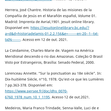
Herrera, José Chantre. Historia de las misiones de la
Compañía de Jesús en el Marañón español, Volume 01.
Madrid: Imprenta de Avrial,1901. Jesuit online library.
Disponível em:
https://jesuitonlinelibrary.bc.edu/?
a=d&d=historiadelamis-01.2.2.156&e=-------en-20--1--txt-
txIN-------
. Acesso em 12 de out. 2021.
La Condamine, Charles-Marie de. Viagem na América
Meridional descendo o rio das Amazonas. Coleção O Brasil
Visto por Estrangeiros, Brasília: Senado Federal, 2000.
Lorenceau Annette. “Sur la ponctuation au 18e siècle”. In:
Dix-huitième Siècle, n°10, 1978. Qu’est-ce que les Lumières
? pp.363-378. Disponível em:
https://www.persee.fr/doc/dhs_0070-
6760_1978_num_10_1_1195
. Acesso 12 de out.2021.
Medeiros, Maria Franco Trindade, Senna-Valle, Luci de e