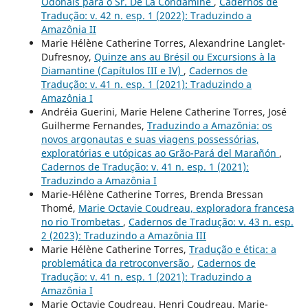
Odonais para o Sr. De La Condamine
,
Cadernos de
Tradução: v. 42 n. esp. 1 (2022): Traduzindo a
Amazônia II
Marie Hélène Catherine Torres, Alexandrine Langlet-
Dufresnoy,
Quinze ans au Brésil ou Excursions à la
Diamantine (Capítulos III e IV)
,
Cadernos de
Tradução: v. 41 n. esp. 1 (2021): Traduzindo a
Amazônia I
Andréia Guerini, Marie Helene Catherine Torres, José
Guilherme Fernandes,
Traduzindo a Amazônia: os
novos argonautas e suas viagens possessórias,
exploratórias e utópicas ao Grão-Pará del Marañón
,
Cadernos de Tradução: v. 41 n. esp. 1 (2021):
Traduzindo a Amazônia I
Marie-Hélène Catherine Torres, Brenda Bressan
Thomé,
Marie Octavie Coudreau, exploradora francesa
no rio Trombetas
,
Cadernos de Tradução: v. 43 n. esp.
2 (2023): Traduzindo a Amazônia III
Marie Hélène Catherine Torres,
Tradução e ética: a
problemática da retroconversão
,
Cadernos de
Tradução: v. 41 n. esp. 1 (2021): Traduzindo a
Amazônia I
Marie Octavie Coudreau, Henri Coudreau, Marie-