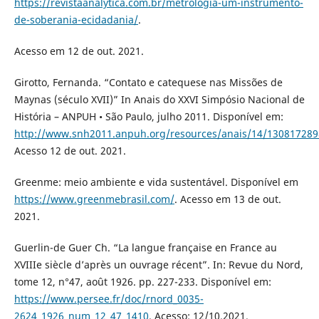
https://revistaanalytica.com.br/metrologia-um-instrumento-
de-soberania-ecidadania/
.
Acesso em 12 de out. 2021.
Girotto, Fernanda. “Contato e catequese nas Missões de
Maynas (século XVII)” In Anais do XXVI Simpósio Nacional de
História – ANPUH • São Paulo, julho 2011. Disponível em:
http://www.snh2011.anpuh.org/resources/anais/14/13081728
Acesso 12 de out. 2021.
Greenme: meio ambiente e vida sustentável. Disponível em
https://www.greenmebrasil.com/
. Acesso em 13 de out.
2021.
Guerlin-de Guer Ch. “La langue française en France au
XVIIIe siècle d’après un ouvrage récent”. In: Revue du Nord,
tome 12, n°47, août 1926. pp. 227-233. Disponível em:
https://www.persee.fr/doc/rnord_0035-
2624_1926_num_12_47_1410
. Acesso: 12/10.2021.