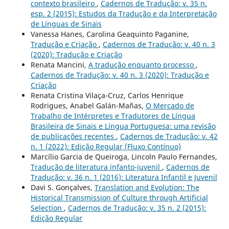
contexto brasileiro
,
Cadernos de Tradução: v. 35 n.
esp. 2 (2015): Estudos da Tradução e da Interpretação
de Línguas de Sinais
Vanessa Hanes, Carolina Geaquinto Paganine,
Tradução e Criação
,
Cadernos de Tradução: v. 40 n. 3
(2020): Tradução e Criação
Renata Mancini,
A tradução enquanto processo
,
Cadernos de Tradução: v. 40 n. 3 (2020): Tradução e
Criação
Renata Cristina Vilaça-Cruz, Carlos Henrique
Rodrigues, Anabel Galán-Mañas,
O Mercado de
Trabalho de Intérpretes e Tradutores de Língua
Brasileira de Sinais e Língua Portuguesa: uma revisão
de publicações recentes
,
Cadernos de Tradução: v. 42
n. 1 (2022): Edição Regular (Fluxo Contínuo)
Marcílio Garcia de Queiroga, Lincoln Paulo Fernandes,
Tradução de literatura infanto-juvenil
,
Cadernos de
Tradução: v. 36 n. 1 (2016): Literatura Infantil e Juvenil
Davi S. Gonçalves,
Translation and Evolution: The
Historical Transmission of Culture through Artificial
Selection
,
Cadernos de Tradução: v. 35 n. 2 (2015):
Edição Regular