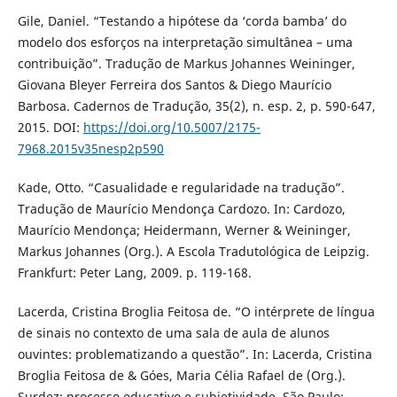
Gile, Daniel. “Testando a hipótese da ‘corda bamba’ do
modelo dos esforços na interpretação simultânea – uma
contribuição”. Tradução de Markus Johannes Weininger,
Giovana Bleyer Ferreira dos Santos & Diego Maurício
Barbosa. Cadernos de Tradução, 35(2), n. esp. 2, p. 590-647,
2015. DOI:
https://doi.org/10.5007/2175-
7968.2015v35nesp2p590
Kade, Otto. “Casualidade e regularidade na tradução”.
Tradução de Maurício Mendonça Cardozo. In: Cardozo,
Maurício Mendonça; Heidermann, Werner & Weininger,
Markus Johannes (Org.). A Escola Tradutológica de Leipzig.
Frankfurt: Peter Lang, 2009. p. 119-168.
Lacerda, Cristina Broglia Feitosa de. “O intérprete de língua
de sinais no contexto de uma sala de aula de alunos
ouvintes: problematizando a questão”. In: Lacerda, Cristina
Broglia Feitosa de & Góes, Maria Célia Rafael de (Org.).
Surdez: processo educativo e subjetividade. São Paulo: