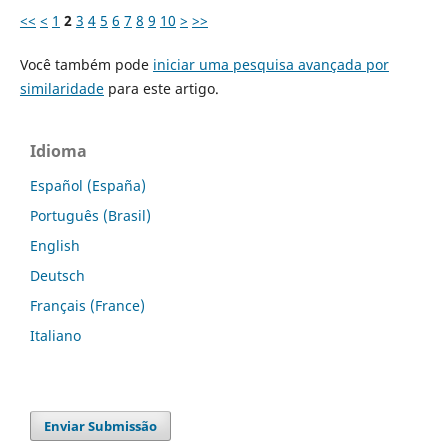
<<
<
1
2
3
4
5
6
7
8
9
10
>
>>
Você também pode
iniciar uma pesquisa avançada por
similaridade
para este artigo.
Idioma
Español (España)
Português (Brasil)
English
Deutsch
Français (France)
Italiano
Enviar Submissão