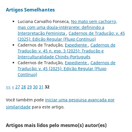
Artigos Semelhantes
Luciana Carvalho Fonseca,
No mato sem cachorro,
mas com uma doula-intérprete: definindo a
Interpretação Feminista
,
Cadernos de Tradução: v. 45
(2025): Edição Regular (Fluxo Contínuo)
Cadernos de Tradução,
Expediente
,
Cadernos de
Tradução: v. 45 n. esp. 3 (2025): Tradução e
Interculturalidade Chinês-Português
Cadernos de Tradução,
Expediente
,
Cadernos de
Tradução: v. 45 (2025): Edição Regular (Fluxo
Contínuo)
<<
<
27
28
29
30
31
32
Você também pode
iniciar uma pesquisa avançada por
similaridade
para este artigo.
Artigos mais lidos pelo mesmo(s) autor(es)