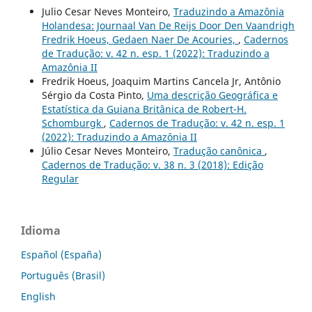
Julio Cesar Neves Monteiro,
Traduzindo a Amazônia
Holandesa: Journaal Van De Reijs Door Den Vaandrigh
Fredrik Hoeus, Gedaen Naer De Acouries,
,
Cadernos
de Tradução: v. 42 n. esp. 1 (2022): Traduzindo a
Amazônia II
Fredrik Hoeus, Joaquim Martins Cancela Jr, Antônio
Sérgio da Costa Pinto,
Uma descrição Geográfica e
Estatística da Guiana Britânica de Robert-H.
Schomburgk
,
Cadernos de Tradução: v. 42 n. esp. 1
(2022): Traduzindo a Amazônia II
Júlio Cesar Neves Monteiro,
Tradução canônica
,
Cadernos de Tradução: v. 38 n. 3 (2018): Edição
Regular
Idioma
Español (España)
Português (Brasil)
English