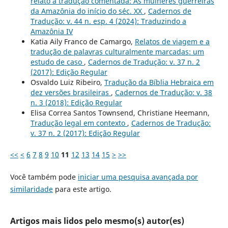
relato à tradução comentada: As mulheres guerreiras
da Amazônia do início do séc. XX
,
Cadernos de
Tradução: v. 44 n. esp. 4 (2024): Traduzindo a
Amazônia IV
Katia Aily Franco de Camargo,
Relatos de viagem e a
tradução de palavras culturalmente marcadas: um
estudo de caso
,
Cadernos de Tradução: v. 37 n. 2
(2017): Edição Regular
Osvaldo Luiz Ribeiro,
Tradução da Bíblia Hebraica em
dez versões brasileiras
,
Cadernos de Tradução: v. 38
n. 3 (2018): Edição Regular
Elisa Correa Santos Townsend, Christiane Heemann,
Tradução legal em contexto
,
Cadernos de Tradução:
v. 37 n. 2 (2017): Edição Regular
<<
<
6
7
8
9
10
11
12
13
14
15
>
>>
Você também pode
iniciar uma pesquisa avançada por
similaridade
para este artigo.
Artigos mais lidos pelo mesmo(s) autor(es)