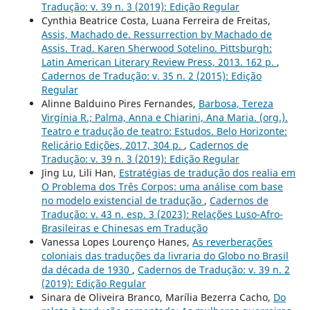
Tradução: v. 39 n. 3 (2019): Edição Regular
Cynthia Beatrice Costa, Luana Ferreira de Freitas,
Assis, Machado de. Ressurrection by Machado de
Assis. Trad. Karen Sherwood Sotelino. Pittsburgh:
Latin American Literary Review Press, 2013. 162 p.
,
Cadernos de Tradução: v. 35 n. 2 (2015): Edição
Regular
Alinne Balduino Pires Fernandes,
Barbosa, Tereza
Virgínia R.; Palma, Anna e Chiarini, Ana Maria. (org.).
Teatro e tradução de teatro: Estudos. Belo Horizonte:
Relicário Edições, 2017, 304 p.
,
Cadernos de
Tradução: v. 39 n. 3 (2019): Edição Regular
Jing Lu, Lili Han,
Estratégias de tradução dos realia em
O Problema dos Três Corpos: uma análise com base
no modelo existencial de tradução
,
Cadernos de
Tradução: v. 43 n. esp. 3 (2023): Relações Luso-Afro-
Brasileiras e Chinesas em Tradução
Vanessa Lopes Lourenço Hanes,
As reverberações
coloniais das traduções da livraria do Globo no Brasil
da década de 1930
,
Cadernos de Tradução: v. 39 n. 2
(2019): Edição Regular
Sinara de Oliveira Branco, Marília Bezerra Cacho,
Do