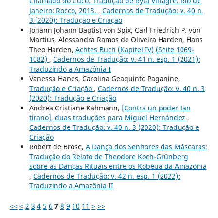
Chamado do Cuco. Tradução de Ryta Vinagre. Rio de
Janeiro: Rocco, 2013.
,
Cadernos de Tradução: v. 40 n.
3 (2020): Tradução e Criação
Johann Johann Baptist von Spix, Carl Friedrich P. von
Martius, Alessandra Ramos de Oliveira Harden, Hans
Theo Harden,
Achtes Buch (Kapitel IV) (Seite 1069-
1082)
,
Cadernos de Tradução: v. 41 n. esp. 1 (2021):
Traduzindo a Amazônia I
Vanessa Hanes, Carolina Geaquinto Paganine,
Tradução e Criação
,
Cadernos de Tradução: v. 40 n. 3
(2020): Tradução e Criação
Andrea Cristiane Kahmann,
[Contra un poder tan
tirano], duas traduções para Miguel Hernández
,
Cadernos de Tradução: v. 40 n. 3 (2020): Tradução e
Criação
Robert de Brose,
A Dança dos Senhores das Máscaras:
Tradução do Relato de Theodore Koch-Grünberg
sobre as Danças Rituais entre os Kobéua da Amazônia
,
Cadernos de Tradução: v. 42 n. esp. 1 (2022):
Traduzindo a Amazônia II
<<
<
2
3
4
5
6
7
8
9
10
11
>
>>