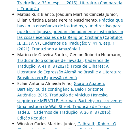
Tradução: v. 35 n. esp. 1 (2015): Literatura Comparada
e Tradução
Matías Ruiz Blanco, Joaquim Martins Cancela Júnior,
Lilian Cristina Barata Pereira Nascimento,
Práctica que
hay en la enseñanza de los Indios, y un directivo para
que los religiosos puedan cómodamente instruirlos en
las cosas esenciales de la Religión Cristiana (Capítulos
II, III, IV, V)
,
Cadernos de Tradução: v. 41 n. esp. 1
(2021): Traduzindo a Amazônia I
Marina de Oliveira Santos, Gerson Roberto Neumann,
Traduzindo o sotaque de Tawada
,
Cadernos de
Tradução: v. 41 n. 3 (2021): Troca de Olhares: A
Literatura de Expressão Alemã no Brasil e a Literatura
Brasileira em Expressão Alemã
Eclair Antonio Almeida Filho,
Giorgio Agaben.
Bartleby, ou da contingência. Belo Horizonte:
Autêntica, 2015. Tradução de Vinícius Honesko,
seguido de MELVILLE, Herman. Bartleby, o escrevente:
Uma história de Wall Street. Tradução de Tomaz
Tadeu.
,
Cadernos de Tradução: v. 36 n. 3 (2016):
Edição Regular
Winston Carlos Martins Junior,
Galbraith, Robert. O