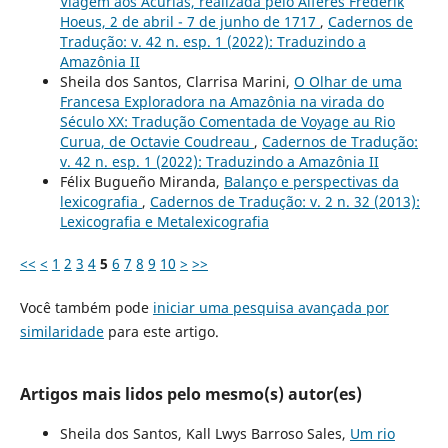
Viagem aos Acurias, realizada pelo Alferes Frederik
Hoeus, 2 de abril - 7 de junho de 1717
,
Cadernos de
Tradução: v. 42 n. esp. 1 (2022): Traduzindo a
Amazônia II
Sheila dos Santos, Clarrisa Marini,
O Olhar de uma
Francesa Exploradora na Amazônia na virada do
Século XX: Tradução Comentada de Voyage au Rio
Curua, de Octavie Coudreau
,
Cadernos de Tradução:
v. 42 n. esp. 1 (2022): Traduzindo a Amazônia II
Félix Bugueño Miranda,
Balanço e perspectivas da
lexicografia
,
Cadernos de Tradução: v. 2 n. 32 (2013):
Lexicografia e Metalexicografia
<<
<
1
2
3
4
5
6
7
8
9
10
>
>>
Você também pode
iniciar uma pesquisa avançada por
similaridade
para este artigo.
Artigos mais lidos pelo mesmo(s) autor(es)
Sheila dos Santos, Kall Lwys Barroso Sales,
Um rio