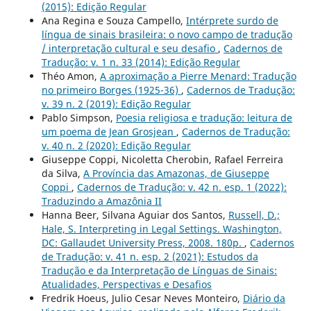
(2015): Edição Regular
Ana Regina e Souza Campello,
Intérprete surdo de
língua de sinais brasileira: o novo campo de tradução
/ interpretação cultural e seu desafio
,
Cadernos de
Tradução: v. 1 n. 33 (2014): Edição Regular
Théo Amon,
A aproximação a Pierre Menard: Tradução
no primeiro Borges (1925-36)
,
Cadernos de Tradução:
v. 39 n. 2 (2019): Edição Regular
Pablo Simpson,
Poesia religiosa e tradução: leitura de
um poema de Jean Grosjean
,
Cadernos de Tradução:
v. 40 n. 2 (2020): Edição Regular
Giuseppe Coppi, Nicoletta Cherobin, Rafael Ferreira
da Silva,
A Província das Amazonas, de Giuseppe
Coppi
,
Cadernos de Tradução: v. 42 n. esp. 1 (2022):
Traduzindo a Amazônia II
Hanna Beer, Silvana Aguiar dos Santos,
Russell, D.;
Hale, S. Interpreting in Legal Settings. Washington,
DC: Gallaudet University Press, 2008. 180p.
,
Cadernos
de Tradução: v. 41 n. esp. 2 (2021): Estudos da
Tradução e da Interpretação de Línguas de Sinais:
Atualidades, Perspectivas e Desafios
Fredrik Hoeus, Julio Cesar Neves Monteiro,
Diário da