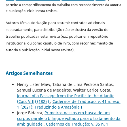
permite o compartilhamento do trabalho com reconhecimento da autoria
e publicação inicial nesta revista.
Autores têm autorização para assumir contratos adicionais
separadamente, para distribuição não exclusiva da versão do
trabalho publicada nesta revista (ex.: publicar em repositório
institucional ou como capítulo de livro, com reconhecimento de
autoria e publicação inicial nesta revista).
Artigos Semelhantes
Henry Lister Maw, Tatiana de Lima Pedrosa Santos,
Samuel Lucena de Medeiros, Walter Carlos Costa,
Journal of a Passage from the Pacific to the Atlantic
(Cap. VIII) (1829)
,
Cadernos de Tradução: v. 41 n. esp.
1 (2021): Traduzindo a Amazônia I
Jorge Bidarra,
Primeiros passos em busca de um
corpus paralelo bilíngue voltado para o tratamento da
ambiguidade
,
Cadernos de Tradução: v. 35 n. 1