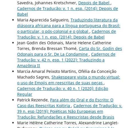
Savedra, Johannes Kretschmer,
Depois de Babel
,
Cadernos de Tradução: v. 1 n. esp. (2014): Depois de
Babel
Maria Aparecida Salgueiro,
Traduzindo literatura da
diáspora africana para a língua portuguesa do Brasil:
o particular, o pós-colonial e o global
,
Cadernos de
Tradução: v. 1 n. esp. (2014): Depois de Babel
Jean Godin des Odonais, Marie Helene Catherine
Torres, Brenda Bressan Thomé,
Carta do Sr. Godin des
Odonais para o Sr. De La Condamine
,
Cadernos de
Tradução: v. 42 n. esp. 1 (2022): Traduzindo a
Amazônia II
Marcia Amaral Peixoto Martins, Ofélia da Conceição
Machado Sagres,
Shakespeare visita o mundo virtual:
o uso de Emojis em reescritas de suas peças
,
Cadernos de Tradução: v. 40 n. 1 (2020): Edição
Regular
Patrick Rezende,
Para além do Oral e do Escrito: O
Caso das Reescritas Koitiria
,
Cadernos de Tradução: v.
39 n. esp (2019): Poiéticas Não Europeias em
Tradução: Refundações e Reescristas desde Brasis
Marie Hélène Catherine Torres, Alexandrine Langlet-