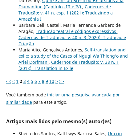
Dufresnoy,
Quinze ans au Brésil ou Excursions à la
Diamantine (Capítulos III e IV)
,
Cadernos de
Tradução: v. 41 n. esp. 1 (2021): Traduzindo a
Amazônia I
Barbara Delli Castell, Maria Fernanda Gárbero de
Aragão,
Tradução teatral e códigos expressivos
,
Cadernos de Tradução: v. 40 n. 3 (2020): Tradução e
Criação
Maria Alice Gonçalves Antunes,
Self-translation and
exile: a study of the Cases of Ngugi Wa Thiong‘o and
Ariel Dorfman
,
Cadernos de Tradução: v. 38 n. 1
(2018): Translation in Exile
<<
<
1
2
3
4
5
6
7
8
9
10
>
>>
Você também pode
iniciar uma pesquisa avançada por
similaridade
para este artigo.
Artigos mais lidos pelo mesmo(s) autor(es)
Sheila dos Santos, Kall Lwys Barroso Sales,
Um rio