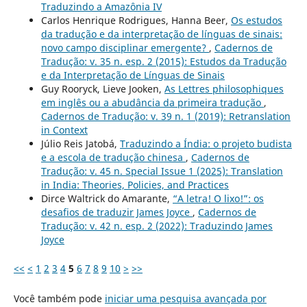
Traduzindo a Amazônia IV
Carlos Henrique Rodrigues, Hanna Beer,
Os estudos
da tradução e da interpretação de línguas de sinais:
novo campo disciplinar emergente?
,
Cadernos de
Tradução: v. 35 n. esp. 2 (2015): Estudos da Tradução
e da Interpretação de Línguas de Sinais
Guy Rooryck, Lieve Jooken,
As Lettres philosophiques
em inglês ou a abudância da primeira tradução
,
Cadernos de Tradução: v. 39 n. 1 (2019): Retranslation
in Context
Júlio Reis Jatobá,
Traduzindo a Índia: o projeto budista
e a escola de tradução chinesa
,
Cadernos de
Tradução: v. 45 n. Special Issue 1 (2025): Translation
in India: Theories, Policies, and Practices
Dirce Waltrick do Amarante,
“A letra! O lixo!”: os
desafios de traduzir James Joyce
,
Cadernos de
Tradução: v. 42 n. esp. 2 (2022): Traduzindo James
Joyce
<<
<
1
2
3
4
5
6
7
8
9
10
>
>>
Você também pode
iniciar uma pesquisa avançada por