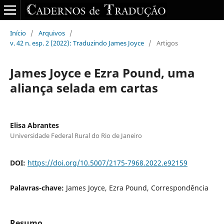
Início
/
Arquivos
/
v. 42 n. esp. 2 (2022): Traduzindo James Joyce
/
Artigos
James Joyce e Ezra Pound, uma
aliança selada em cartas
Elisa Abrantes
Universidade Federal Rural do Rio de Janeiro
DOI:
https://doi.org/10.5007/2175-7968.2022.e92159
Palavras-chave:
James Joyce, Ezra Pound, Correspondência
Resumo