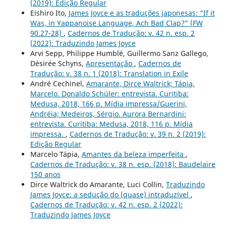
(2019): Edição Regular
Eishiro Ito,
James Joyce e as traduções japonesas: “If it
Was, in Yappanoise Language, Ach Bad Clap?” (FW
90.27-28)
,
Cadernos de Tradução: v. 42 n. esp. 2
(2022): Traduzindo James Joyce
Arvi Sepp, Philippe Humblé, Guillermo Sanz Gallego,
Désirée Schyns,
Apresentação
,
Cadernos de
Tradução: v. 38 n. 1 (2018): Translation in Exile
André Cechinel,
Amarante, Dirce Waltrick; Tápia,
Marcelo. Donaldo Schüler: entrevista. Curitiba:
Medusa, 2018, 166 p. Mídia impressa/Guerini,
Andréia; Medeiros, Sérgio. Aurora Bernardini:
entrevista. Curitiba: Medusa, 2018, 116 p. Mídia
impressa.
,
Cadernos de Tradução: v. 39 n. 2 (2019):
Edição Regular
Marcelo Tápia,
Amantes da beleza imperfeita
,
Cadernos de Tradução: v. 38 n. esp. (2018): Baudelaire
150 anos
Dirce Waltrick do Amarante, Luci Collin,
Traduzindo
James Joyce: a sedução do (quase) intraduzível
,
Cadernos de Tradução: v. 42 n. esp. 2 (2022):
Traduzindo James Joyce