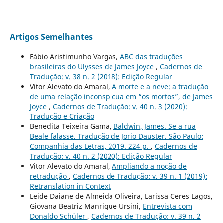
Artigos Semelhantes
Fábio Aristimunho Vargas,
ABC das traduções
brasileiras do Ulysses de James Joyce
,
Cadernos de
Tradução: v. 38 n. 2 (2018): Edição Regular
Vitor Alevato do Amaral,
A morte e a neve: a tradução
de uma relação inconspícua em “os mortos”, de James
Joyce
,
Cadernos de Tradução: v. 40 n. 3 (2020):
Tradução e Criação
Benedita Teixeira Gama,
Baldwin, James. Se a rua
Beale falasse. Tradução de Jorio Dauster. São Paulo:
Companhia das Letras, 2019. 224 p.
,
Cadernos de
Tradução: v. 40 n. 2 (2020): Edição Regular
Vitor Alevato do Amaral,
Ampliando a noção de
retradução
,
Cadernos de Tradução: v. 39 n. 1 (2019):
Retranslation in Context
Leide Daiane de Almeida Oliveira, Larissa Ceres Lagos,
Giovana Beatriz Manrique Ursini,
Entrevista com
Donaldo Schüler
,
Cadernos de Tradução: v. 39 n. 2