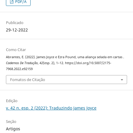
PDF/A
Publicado
29-12-2022
Como Citar
Abrantes, E. (2022). James Joyce e Ezra Pound, uma aliança selada em cartas .
Cadernos De Tradução
,
42
(esp. 2), 1–12. https://doi.org/10.5007/2175-
7968.2022.e92159
Fomatos de Citação
Edição
v. 42 n. esp. 2 (2022): Traduzindo James Joyce
Seção
Artigos