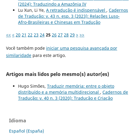
(2024): Traduzindo a Amazônia IV
Lu Xun, Li Ye,
A retradução é indispensável
,
Cadernos
de Tradução: v. 43 n. esp. 3 (2023): Relações Luso-
Afro-Brasileiras e Chinesas em Tradução
<<
<
20
21
22
23
24
25
26
27
28
29
>
>>
Você também pode
iniciar uma pesquisa avançada por
similaridade
para este artigo.
Artigos mais lidos pelo mesmo(s) autor(es)
Hugo Simões,
Traduzir memória: entre o objeto
distribuído e a memória multidirecional
,
Cadernos de
Tradução: v. 40 n. 3 (2020): Tradução e Criação
Idioma
Español (España)