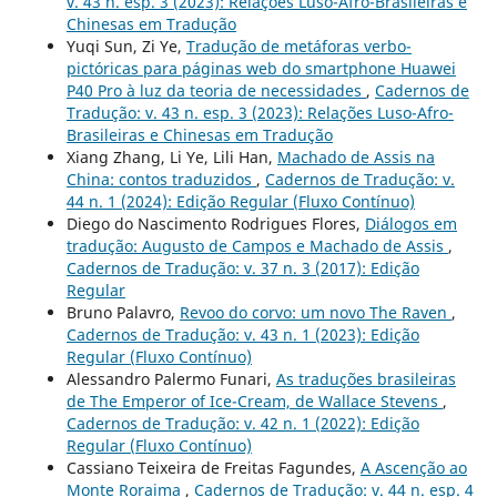
v. 43 n. esp. 3 (2023): Relações Luso-Afro-Brasileiras e
Chinesas em Tradução
Yuqi Sun, Zi Ye,
Tradução de metáforas verbo-
pictóricas para páginas web do smartphone Huawei
P40 Pro à luz da teoria de necessidades
,
Cadernos de
Tradução: v. 43 n. esp. 3 (2023): Relações Luso-Afro-
Brasileiras e Chinesas em Tradução
Xiang Zhang, Li Ye, Lili Han,
Machado de Assis na
China: contos traduzidos
,
Cadernos de Tradução: v.
44 n. 1 (2024): Edição Regular (Fluxo Contínuo)
Diego do Nascimento Rodrigues Flores,
Diálogos em
tradução: Augusto de Campos e Machado de Assis
,
Cadernos de Tradução: v. 37 n. 3 (2017): Edição
Regular
Bruno Palavro,
Revoo do corvo: um novo The Raven
,
Cadernos de Tradução: v. 43 n. 1 (2023): Edição
Regular (Fluxo Contínuo)
Alessandro Palermo Funari,
As traduções brasileiras
de The Emperor of Ice-Cream, de Wallace Stevens
,
Cadernos de Tradução: v. 42 n. 1 (2022): Edição
Regular (Fluxo Contínuo)
Cassiano Teixeira de Freitas Fagundes,
A Ascenção ao
Monte Roraima
,
Cadernos de Tradução: v. 44 n. esp. 4