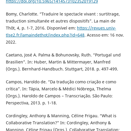
https://doi.org/10.5965/1414573102352019129
Bomy, Charlotte. “Traduire le spectacle vivant : surtitrage,
traduction simultanée et autres dispositifs”. La main de
Thôt, 4, p. 1-7, 2016. Disponível em:
https://revues.univ-
tlse2.fr/lamaindethot/index.php?id=648
. Acesso em: 16 nov.
2022.
Caetano, José A. Palma & Bohunovsky, Ruth. “Portugal und
Brasilien”. In: Huber, Martin & Mittermayer, Manfred
(Orgs.). Bernhard-Handbuch. Stuttgart, 2018. p. 497-499.
Campos, Haroldo de. “Da tradução como criação e como
crítica”. In: Tápia, Marcelo & Médici Nóbrega, Thelma
(Orgs.). Haroldo de Campos – Transcriação. São Paulo:
Perspectiva, 2013. p. 1-18.
Cordingley, Anthony & Manning, Céline Frigau. “What is
Collaborative Translation?” In: Cordingley, Anthony &
Manning, Céline Frigau (Orgs.). Collaborative Translation: