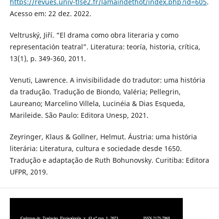
https://revues.univ-tlse2.fr/lamaindethot/index.php?id=605
.
Acesso em: 22 dez. 2022.
Veltruský, Jiří. “El drama como obra literaria y como
representación teatral”. Literatura: teoría, historia, crítica,
13(1), p. 349-360, 2011.
Venuti, Lawrence. A invisibilidade do tradutor: uma história
da tradução. Tradução de Biondo, Valéria; Pellegrin,
Laureano; Marcelino Villela, Lucinéia & Dias Esqueda,
Marileide. São Paulo: Editora Unesp, 2021.
Zeyringer, Klaus & Gollner, Helmut. Áustria: uma história
literária: Literatura, cultura e sociedade desde 1650.
Tradução e adaptação de Ruth Bohunovsky. Curitiba: Editora
UFPR, 2019.