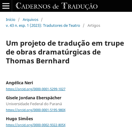
Início
/
Arquivos
/
v. 43 n. esp. 1 (2023): Tradutores de Teatro
/
Artigos
Um projeto de tradução em trupe
de obras dramatúrgicas de
Thomas Bernhard
Angélica Neri
https://orcid.org/0000-0001-5299-1027
Gisele Jordana Eberspächer
Universidade Federal do Paraná
https://orcid.org/0000-0001-5195-980X
Hugo Simões
https://orcid.org/0000-0002-9322-805X