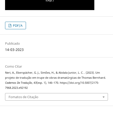
PDF/A
Publicado
14-03-2023
Como Citar
Neri, A., Eberspächer, G. J., Simões, H., & Abdala Junior, L. C. . (2023). Um
projeto de tradução em trupe de obras dramatúrgicas de Thomas Bernhard.
Cadernos De Tradução
,
43
(esp. 1), 146–170. https://doi.org/10.5007/2175-
7968.2023.e92192
Fomatos de Citação