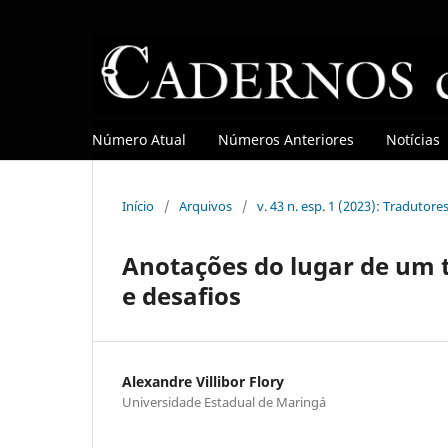
Número Atual
Números Anteriores
Notícias
Início
/
Arquivos
/
v. 43 n. esp. 1 (2023): Tradutore
Anotações do lugar de um t
e desafios
Alexandre Villibor Flory
Universidade Estadual de Maringá