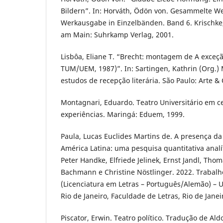
Bildern”. In: Horváth, Ödön von. Gesammelte W
Werkausgabe in Einzelbänden. Band 6. Krischke, 
am Main: Suhrkamp Verlag, 2001.
Lisbôa, Eliane T. “Brecht: montagem de A exceç
TUM/UEM, 1987)”. In: Sartingen, Kathrin (Org.) 
estudos de recepção literária. São Paulo: Arte & 
Montagnari, Eduardo. Teatro Universitário em ce
experiências. Maringá: Eduem, 1999.
Paula, Lucas Euclides Martins de. A presença da 
América Latina: uma pesquisa quantitativa analí
Peter Handke, Elfriede Jelinek, Ernst Jandl, Th
Bachmann e Christine Nöstlinger. 2022. Trabal
(Licenciatura em Letras – Português/Alemão) – 
Rio de Janeiro, Faculdade de Letras, Rio de Janei
Piscator, Erwin. Teatro político. Tradução de Ald