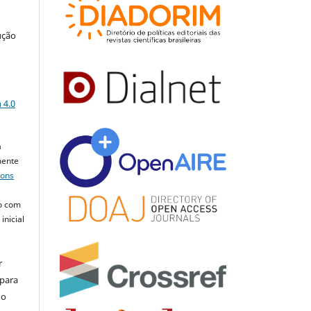
ução
a
 4.0
a
mente
mons
o com
inicial
r
 para
do