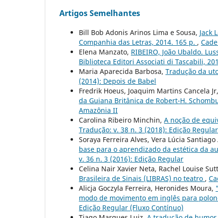
Artigos Semelhantes
Bill Bob Adonis Arinos Lima e Sousa,
Jack 
Companhia das Letras, 2014. 165 p.
,
Cader
Elena Manzato,
RIBEIRO, João Ubaldo. Luss
Biblioteca Editori Associati di Tascabili, 20
Maria Aparecida Barbosa,
Tradução da uto
(2014): Depois de Babel
Fredrik Hoeus, Joaquim Martins Cancela Jr
da Guiana Britânica de Robert-H. Schomb
Amazônia II
Carolina Ribeiro Minchin,
A noção de equiv
Tradução: v. 38 n. 3 (2018): Edição Regular
Soraya Ferreira Alves, Vera Lúcia Santiago
base para o aprendizado da estética da a
v. 36 n. 3 (2016): Edição Regular
Celina Nair Xavier Neta, Rachel Louise Su
Brasileira de Sinais (LIBRAS) no teatro
,
Ca
Alicja Goczyla Ferreira, Heronides Moura,
modo de movimento em inglês para polonê
Edição Regular (Fluxo Contínuo)
Tiago Marques Luiz,
A tradução de humor