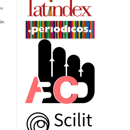
ou
ção