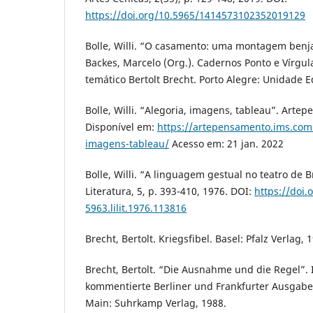
https://doi.org/10.5965/1414573102352019129
Bolle, Willi. “O casamento: uma montagem benja
Backes, Marcelo (Org.). Cadernos Ponto e Vírgula
temático Bertolt Brecht. Porto Alegre: Unidade Ed
Bolle, Willi. “Alegoria, imagens, tableau”. Artep
Disponível em:
https://artepensamento.ims.com.
imagens-tableau/
Acesso em: 21 jan. 2022
Bolle, Willi. “A linguagem gestual no teatro de B
Literatura, 5, p. 393-410, 1976. DOI:
https://doi.
5963.lilit.1976.113816
Brecht, Bertolt. Kriegsfibel. Basel: Pfalz Verlag, 
Brecht, Bertolt. “Die Ausnahme und die Regel”. I
kommentierte Berliner und Frankfurter Ausgabe
Main: Suhrkamp Verlag, 1988.