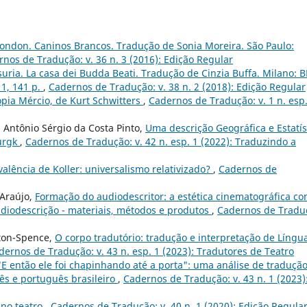
London. Caninos Brancos. Tradução de Sonia Moreira. São Paulo:
nos de Tradução: v. 36 n. 3 (2016): Edição Regular
uria. La casa dei Budda Beati. Tradução de Cinzia Buffa. Milano: 
11, 141 p.
,
Cadernos de Tradução: v. 38 n. 2 (2018): Edição Regular
pia Mércio, de Kurt Schwitters
,
Cadernos de Tradução: v. 1 n. esp
, Antônio Sérgio da Costa Pinto,
Uma descrição Geográfica e Estatís
urgk
,
Cadernos de Tradução: v. 42 n. esp. 1 (2022): Traduzindo a
alência de Koller: universalismo relativizado?
,
Cadernos de
 Araújo,
Formação do audiodescritor: a estética cinematográfica c
udiodescrição - materiais, métodos e produtos
,
Cadernos de Tradu
tton-Spence,
O corpo tradutório: tradução e interpretação de Língu
dernos de Tradução: v. 43 n. esp. 1 (2023): Tradutores de Teatro
"E então ele foi chapinhando até a porta": uma análise de traduçã
s e português brasileiro
,
Cadernos de Tradução: v. 43 n. 1 (2023)
 no teatro
,
Cadernos de Tradução: v. 40 n. 1 (2020): Edição Regula