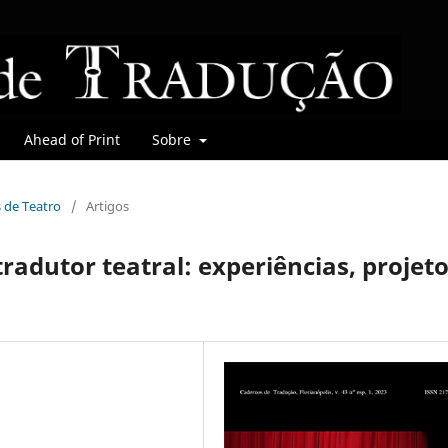
Ahead of Print
Sobre
s de Teatro
/
Artigos
radutor teatral: experiências, projet