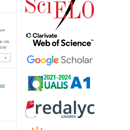
e um
96–120.
92197
 de