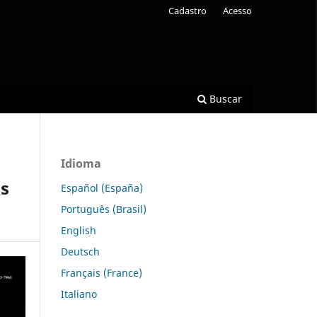
Cadastro
Acesso
Buscar
Idioma
os
Español (España)
Português (Brasil)
English
Deutsch
Français (France)
Italiano