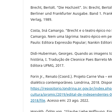
Brecht, Bertolt. “Die Hochzeit”. In: Brecht, Bert
Berliner und Frankfurter Ausgabe. Band 1. Fra
Verlag, 1989.
Costa, Iná Camargo. “Brecht e o teatro épico no B
Camargo. Nem uma lágrima: teatro épico em pers
Paulo: Editora Expressão Popular; Nankin Editoria
Didi-Huberman, Georges. Quando as imagens t
história, I. Tradução de Cleonice Paes Barreto M
Editora UFMG, 2017.
Forin Jr., Renato (Coord.). Projeto Carne Viva –
dialético contemporâneo. Londrina, 2018. Dispo
https://repositorio.londrina.pr.gov.br/index.p
cultura/promic/2019/edital-de-independentes-0
2018/file
. Acesso em: 23 ago. 2022.
Horváth, Ödön von. “Glaube Liebe Hoffnung. Ein 