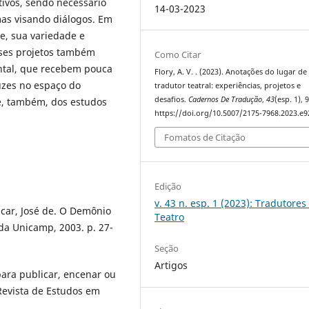
tivos, sendo necessário
14-03-2023
mas visando diálogos. Em
e, sua variedade e
sses projetos também
Como Citar
ntal, que recebem pouca
Flory, A. V. . (2023). Anotações do lugar d
uzes no espaço do
tradutor teatral: experiências, projetos e
desafios.
Cadernos De Tradução
,
43
(esp. 1), 
 e, também, dos estudos
https://doi.org/10.5007/2175-7968.2023.e
Fomatos de Citação
Edição
v. 43 n. esp. 1 (2023): Tradutores
encar, José de. O Demônio
Teatro
da Unicamp, 2003. p. 27-
Seção
Artigos
para publicar, encenar ou
Revista de Estudos em