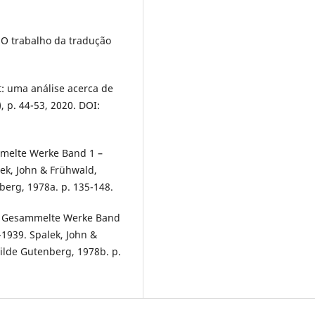
“O trabalho da tradução
t: uma análise acerca de
, p. 44-53, 2020. DOI:
ammelte Werke Band 1 –
ek, John & Frühwald,
erg, 1978a. p. 135-148.
nst. Gesammelte Werke Band
-1939. Spalek, John &
ilde Gutenberg, 1978b. p.