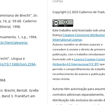
Licença
Copyright (c) 2023 Cadernos de Trad
miniana de Brecht”. In:
, 16, p. 59-68. Caderno
itorial, 1998.
Este trabalho está licenciado sob um
licença
Creative Commons Attribution
ensamento, 1, s.p., 1994.
International License
.
br/item/alegoria-
Autores mantêm os direitos autorais e
concedem à revista o direito de primeir
publicação, com o trabalho simultanea
recht”. Língua e
licenciado sob a
Licença Creative Com
org/10.11606/issn.2594-
Atribuição 4.0 Internacional (CC BY)
que
permite o compartilhamento do trabalh
reconhecimento da autoria e publicação 
nesta revista.
1968.
Autores têm autorização para assumi
n: Brecht, Bertolt. Große
contratos adicionais separadamente,
. Band 3. Frankfurt am
distribuição não exclusiva da versão 