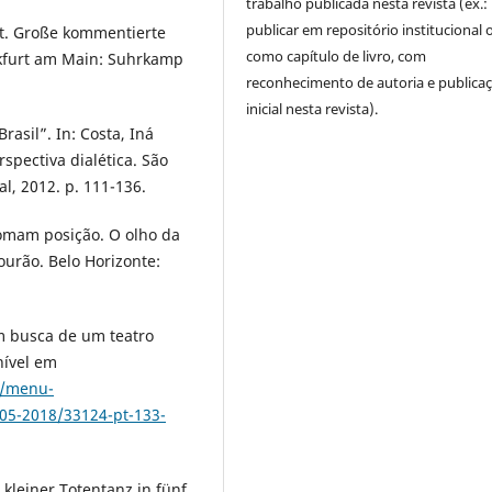
trabalho publicada nesta revista (ex.:
publicar em repositório institucional 
olt. Große kommentierte
como capítulo de livro, com
nkfurt am Main: Suhrkamp
reconhecimento de autoria e publica
inicial nesta revista).
rasil”. In: Costa, Iná
pectiva dialética. São
l, 2012. p. 111-136.
omam posição. O olho da
ourão. Belo Horizonte:
 em busca de um teatro
nível em
hp/menu-
05-2018/33124-pt-133-
kleiner Totentanz in fünf