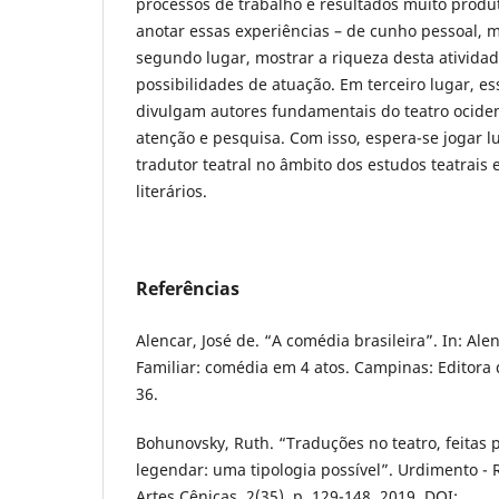
processos de trabalho e resultados muito produ
anotar essas experiências – de cunho pessoal, 
segundo lugar, mostrar a riqueza desta atividad
possibilidades de atuação. Em terceiro lugar, e
divulgam autores fundamentais do teatro ocide
atenção e pesquisa. Com isso, espera-se jogar l
tradutor teatral no âmbito dos estudos teatrais
literários.
Referências
Alencar, José de. “A comédia brasileira”. In: Al
Familiar: comédia em 4 atos. Campinas: Editora 
36.
Bohunovsky, Ruth. “Traduções no teatro, feitas 
legendar: uma tipologia possível”. Urdimento - 
Artes Cênicas, 2(35), p. 129-148, 2019. DOI: