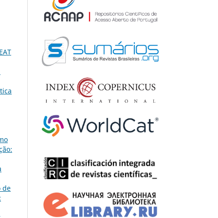
BEAT
.
tica
omo
ção:
a
o de
:
r