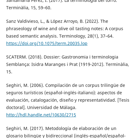
Santamaría Pérez, I. (2017). La terminología del torró.
Terminàlia, 15, 59–60.
Sanz Valdivieso, L., & López Arroyo, B. (2022). The
phraseology of wine and olive oil tasting notes: A corpus
based semantic analysis. Terminology, 28(1), 37–64.
https://doi.org/10.1075/term.20035.lop
SCATERM. (2018). Dossier: Gastronomia i terminologia
Semblança: Isidra Maranges i Prat (1919-2012). Terminàlia,
15.
Seghiri, M. (2006). Compilación de un corpus trilingüe de
seguros turísticos (español-inglés-italiano): aspectos de
evaluación, catalogación, diseño y representatividad. [Tesis
doctoral]. Universidad de Málaga.
http://hdl.handle.net/10630/2715
Seghiri, M. (2017). Metodología de elaboración de un
glosario bilingüe y bidireccional (inglés-español/español-