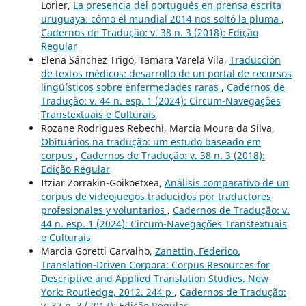
Lorier,
La presencia del portugués en prensa escrita
uruguaya: cómo el mundial 2014 nos soltó la pluma
,
Cadernos de Tradução: v. 38 n. 3 (2018): Edição
Regular
Elena Sánchez Trigo, Tamara Varela Vila,
Traducción
de textos médicos: desarrollo de un portal de recursos
lingüísticos sobre enfermedades raras
,
Cadernos de
Tradução: v. 44 n. esp. 1 (2024): Circum-Navegações
Transtextuais e Culturais
Rozane Rodrigues Rebechi, Marcia Moura da Silva,
Obituários na tradução: um estudo baseado em
corpus
,
Cadernos de Tradução: v. 38 n. 3 (2018):
Edição Regular
Itziar Zorrakin-Goikoetxea,
Análisis comparativo de un
corpus de videojuegos traducidos por traductores
profesionales y voluntarios
,
Cadernos de Tradução: v.
44 n. esp. 1 (2024): Circum-Navegações Transtextuais
e Culturais
Marcia Goretti Carvalho,
Zanettin, Federico.
Translation-Driven Corpora: Corpus Resources for
Descriptive and Applied Translation Studies. New
York: Routledge, 2012. 244 p
,
Cadernos de Tradução:
v. 37 n. 3 (2017): Edição Regular