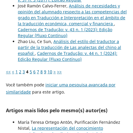
José Ramón Calvo-Ferrer,
Análisis de necesidades y
opinión del alumnado respecto a las competencias del
grado en Traducción e Interpretación en el ámbito de
la traducción económica, comercial y financiera
,
Cadernos de Tradução: v. 43 n. 1 (2023): Edição
Regular (Fluxo Contínuo)
Zhao Liu, Ce Sun,
Análisis del estilo del traductor a
partir de la traducción de Las analectas del chino al
español
,
Cadernos de Tradução: v. 44 n. 1 (2024):
Edição Regular (Fluxo Contínuo)
<<
<
1
2
3
4
5
6
7
8
9
10
>
>>
Você também pode
iniciar uma pesquisa avançada por
similaridade
para este artigo.
Artigos mais lidos pelo mesmo(s) autor(es)
María Teresa Ortego Antón, Purificación Fernández
Nistal,
La representación del conocimiento