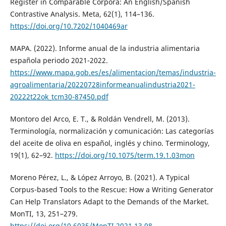
Register in Comparable Corpora: An English/Spanish
Contrastive Analysis. Meta, 62(1), 114–136.
https://doi.org/10.7202/1040469ar
MAPA. (2022). Informe anual de la industria alimentaria
española periodo 2021-2022.
https://www.mapa.gob.es/es/alimentacion/temas/industria-
agroalimentaria/20220728informeanualindustria2021-
20222t22ok_tcm30-87450.pdf
Montoro del Arco, E. T., & Roldán Vendrell, M. (2013).
Terminología, normalización y comunicación: Las categorías
del aceite de oliva en español, inglés y chino. Terminology,
19(1), 62–92.
https://doi.org/10.1075/term.19.1.03mon
Moreno Pérez, L., & López Arroyo, B. (2021). A Typical
Corpus-based Tools to the Rescue: How a Writing Generator
Can Help Translators Adapt to the Demands of the Market.
MonTI, 13, 251–279.
https://doi.org/10.6035/MonTI.2021.13.08