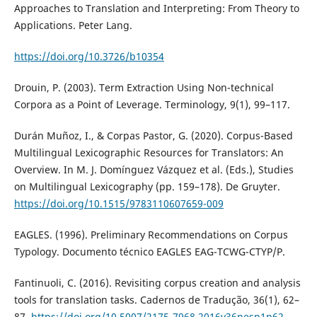
Approaches to Translation and Interpreting: From Theory to
Applications. Peter Lang.
https://doi.org/10.3726/b10354
Drouin, P. (2003). Term Extraction Using Non-technical
Corpora as a Point of Leverage. Terminology, 9(1), 99–117.
Durán Muñoz, I., & Corpas Pastor, G. (2020). Corpus-Based
Multilingual Lexicographic Resources for Translators: An
Overview. In M. J. Domínguez Vázquez et al. (Eds.), Studies
on Multilingual Lexicography (pp. 159–178). De Gruyter.
https://doi.org/10.1515/9783110607659-009
EAGLES. (1996). Preliminary Recommendations on Corpus
Typology. Documento técnico EAGLES EAG-TCWG-CTYP/P.
Fantinuoli, C. (2016). Revisiting corpus creation and analysis
tools for translation tasks. Cadernos de Tradução, 36(1), 62–
87.
https://doi.org/10.5007/2175-7968.2016v36nesp1p62