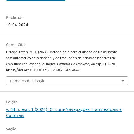
Publicado
10-04-2024
Como Citar
Ortego Antón, M. T. (2024). Metodología para el diseño de un asistente
semiautomático de redacción y de traducción de fichas descriptivas de
embutidos del español al inglés.
Cadernos De Tradução
,
44
(esp. 1), 1–20.
https://doi.org/10.5007/2175-7968.2024.e94647
Fomatos de Citação
Edição
v. 44 n. esp. 1 (2024): Circum-Navegações Transtextuais e
Culturais
Seção