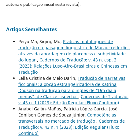
autoria e publicação inicial nesta revista).
Artigos Semelhantes
Peiyu Ma, Siqing Mu,
Práticas multilíngues de
tradução na paisagem linguística de Macau: reflexões
através da abordagem de placeness e subjetividade
do lugar
,
Cadernos de Tradução: v. 43 n. esp. 3
(2023): Relações Luso-Afro-Brasileiras e Chinesas em
Tradução
Leila Cristina de Melo Darin,
Tradução de narrativas
ficcionais: a opção estrangeirizadora de Katrina
Dodson na tradução para o inglês de “Um dia a
menos”, de Clarice Lispector
,
Cadernos de Tradução:
v. 43 n. 1 (2023): Edição Regular (Fluxo Contínuo)
Anabel Galán-Mañas, Patricia López-García, José
Ednilson Gomes de Souza Júnior,
Competências
transversais no mercado de tradução
,
Cadernos de
Tradução: v. 43 n. 1 (2023): Edição Regular (Fluxo
Contínuo)