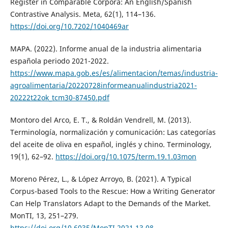
Register in Comparable Corpora: An English/Spanish
Contrastive Analysis. Meta, 62(1), 114–136.
https://doi.org/10.7202/1040469ar
MAPA. (2022). Informe anual de la industria alimentaria
española periodo 2021-2022.
https://www.mapa.gob.es/es/alimentacion/temas/industria-
agroalimentaria/20220728informeanualindustria2021-
20222t22ok_tcm30-87450.pdf
Montoro del Arco, E. T., & Roldán Vendrell, M. (2013).
Terminología, normalización y comunicación: Las categorías
del aceite de oliva en español, inglés y chino. Terminology,
19(1), 62–92.
https://doi.org/10.1075/term.19.1.03mon
Moreno Pérez, L., & López Arroyo, B. (2021). A Typical
Corpus-based Tools to the Rescue: How a Writing Generator
Can Help Translators Adapt to the Demands of the Market.
MonTI, 13, 251–279.
https://doi.org/10.6035/MonTI.2021.13.08