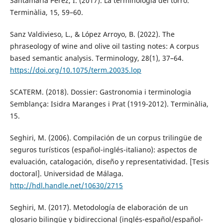
Santamaría Pérez, I. (2017). La terminología del torró.
Terminàlia, 15, 59–60.
Sanz Valdivieso, L., & López Arroyo, B. (2022). The
phraseology of wine and olive oil tasting notes: A corpus
based semantic analysis. Terminology, 28(1), 37–64.
https://doi.org/10.1075/term.20035.lop
SCATERM. (2018). Dossier: Gastronomia i terminologia
Semblança: Isidra Maranges i Prat (1919-2012). Terminàlia,
15.
Seghiri, M. (2006). Compilación de un corpus trilingüe de
seguros turísticos (español-inglés-italiano): aspectos de
evaluación, catalogación, diseño y representatividad. [Tesis
doctoral]. Universidad de Málaga.
http://hdl.handle.net/10630/2715
Seghiri, M. (2017). Metodología de elaboración de un
glosario bilingüe y bidireccional (inglés-español/español-