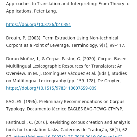
Approaches to Translation and Interpreting: From Theory to
Applications. Peter Lang.
https://doi.org/10.3726/b10354
Drouin, P. (2003). Term Extraction Using Non-technical
Corpora as a Point of Leverage. Terminology, 9(1), 99–117.
Durán Muñoz, I., & Corpas Pastor, G. (2020). Corpus-Based
Multilingual Lexicographic Resources for Translators: An
Overview. In M. J. Domínguez Vázquez et al. (Eds.), Studies
on Multilingual Lexicography (pp. 159–178). De Gruyter.
https://doi.org/10.1515/9783110607659-009
EAGLES. (1996). Preliminary Recommendations on Corpus
Typology. Documento técnico EAGLES EAG-TCWG-CTYP/P.
Fantinuoli, C. (2016). Revisiting corpus creation and analysis
tools for translation tasks. Cadernos de Tradução, 36(1), 62–
87.
https://doi.org/10.5007/2175-7968.2016v36nesp1p62