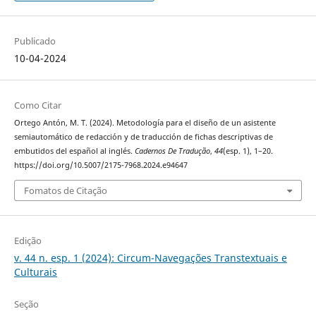
Publicado
10-04-2024
Como Citar
Ortego Antón, M. T. (2024). Metodología para el diseño de un asistente
semiautomático de redacción y de traducción de fichas descriptivas de
embutidos del español al inglés.
Cadernos De Tradução
,
44
(esp. 1), 1–20.
https://doi.org/10.5007/2175-7968.2024.e94647
Fomatos de Citação
Edição
v. 44 n. esp. 1 (2024): Circum-Navegações Transtextuais e
Culturais
Seção