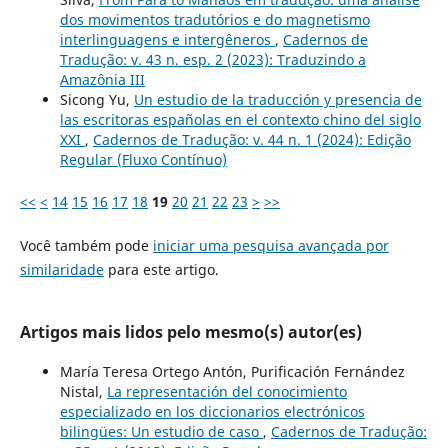
dos movimentos tradutórios e do magnetismo
interlinguagens e intergêneros
,
Cadernos de
Tradução: v. 43 n. esp. 2 (2023): Traduzindo a
Amazônia III
Sicong Yu,
Un estudio de la traducción y presencia de
las escritoras españolas en el contexto chino del siglo
XXI
,
Cadernos de Tradução: v. 44 n. 1 (2024): Edição
Regular (Fluxo Contínuo)
<<
<
14
15
16
17
18
19
20
21
22
23
>
>>
Você também pode
iniciar uma pesquisa avançada por
similaridade
para este artigo.
Artigos mais lidos pelo mesmo(s) autor(es)
María Teresa Ortego Antón, Purificación Fernández
Nistal,
La representación del conocimiento
especializado en los diccionarios electrónicos
bilingües: Un estudio de caso
,
Cadernos de Tradução: