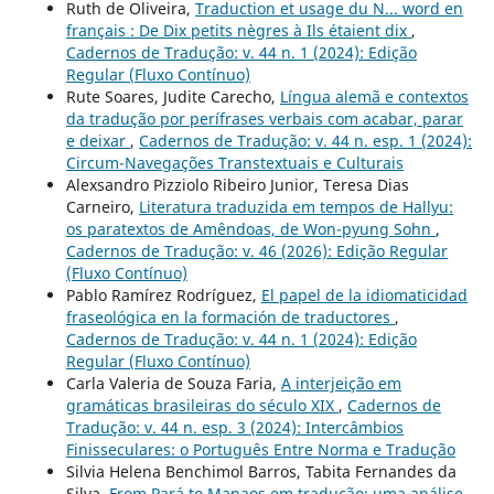
Ruth de Oliveira,
Traduction et usage du N... word en
français : De Dix petits nègres à Ils étaient dix
,
Cadernos de Tradução: v. 44 n. 1 (2024): Edição
Regular (Fluxo Contínuo)
Rute Soares, Judite Carecho,
Língua alemã e contextos
da tradução por perífrases verbais com acabar, parar
e deixar
,
Cadernos de Tradução: v. 44 n. esp. 1 (2024):
Circum-Navegações Transtextuais e Culturais
Alexsandro Pizziolo Ribeiro Junior, Teresa Dias
Carneiro,
Literatura traduzida em tempos de Hallyu:
os paratextos de Amêndoas, de Won-pyung Sohn
,
Cadernos de Tradução: v. 46 (2026): Edição Regular
(Fluxo Contínuo)
Pablo Ramírez Rodríguez,
El papel de la idiomaticidad
fraseológica en la formación de traductores
,
Cadernos de Tradução: v. 44 n. 1 (2024): Edição
Regular (Fluxo Contínuo)
Carla Valeria de Souza Faria,
A interjeição em
gramáticas brasileiras do século XIX
,
Cadernos de
Tradução: v. 44 n. esp. 3 (2024): Intercâmbios
Finisseculares: o Português Entre Norma e Tradução
Silvia Helena Benchimol Barros, Tabita Fernandes da
Silva,
From Pará to Manaos em tradução: uma análise