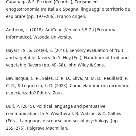
Capanaga & S. Piccioni (Coords.), Turismo ed
enogastronomia tra Italia e Spagna: linguaggi e territorio da
esplorare (pp. 197−206). Franco Angeli.
Anthony, L. (2018). AntConc (Versión 3.5.7.) [Programa
informático]. Waseda University.
Bayarri, S., & Costell, E. (2010). Sensory evaluation of fruit
and vegetable flavors. In Y. Huy (Ed.), Handbook of fruit and
vegetable flavors (pp. 45–58). John Wiley & Sons.
Bevilacqua, C. R., Sales, D. R. D., Silva, M. M. D., Reuillard, P.
C. R., & Loguercio, S. D. (2023). Como elaborar um dicionário
especializado? Editora Zouk.
Bull, P. (2015). Political language and persuasive
communication. In A. Weatherall, B. Watson, & C. Gallois
(Eds.), Language, discourse and social psychology. (pp.
255−275). Palgrave Macmillan.