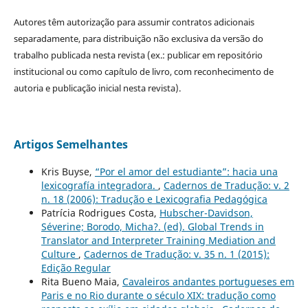
Autores têm autorização para assumir contratos adicionais
separadamente, para distribuição não exclusiva da versão do
trabalho publicada nesta revista (ex.: publicar em repositório
institucional ou como capítulo de livro, com reconhecimento de
autoria e publicação inicial nesta revista).
Artigos Semelhantes
Kris Buyse,
“Por el amor del estudiante”: hacia una
lexicografía integradora.
,
Cadernos de Tradução: v. 2
n. 18 (2006): Tradução e Lexicografia Pedagógica
Patrícia Rodrigues Costa,
Hubscher-Davidson,
Séverine; Borodo, Micha?. (ed). Global Trends in
Translator and Interpreter Training Mediation and
Culture
,
Cadernos de Tradução: v. 35 n. 1 (2015):
Edição Regular
Rita Bueno Maia,
Cavaleiros andantes portugueses em
Paris e no Rio durante o século XIX: tradução como