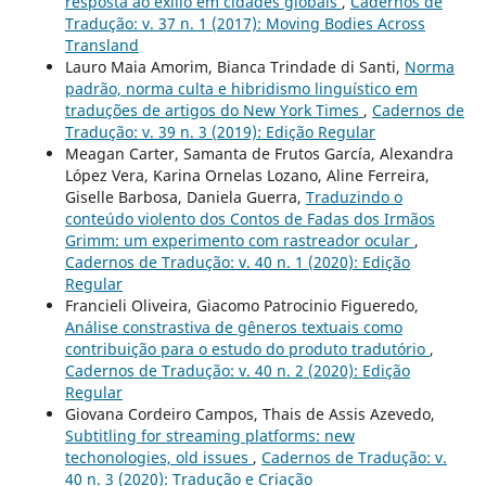
resposta ao exílio em cidades globais
,
Cadernos de
Tradução: v. 37 n. 1 (2017): Moving Bodies Across
Transland
Lauro Maia Amorim, Bianca Trindade di Santi,
Norma
padrão, norma culta e hibridismo linguístico em
traduções de artigos do New York Times
,
Cadernos de
Tradução: v. 39 n. 3 (2019): Edição Regular
Meagan Carter, Samanta de Frutos García, Alexandra
López Vera, Karina Ornelas Lozano, Aline Ferreira,
Giselle Barbosa, Daniela Guerra,
Traduzindo o
conteúdo violento dos Contos de Fadas dos Irmãos
Grimm: um experimento com rastreador ocular
,
Cadernos de Tradução: v. 40 n. 1 (2020): Edição
Regular
Francieli Oliveira, Giacomo Patrocinio Figueredo,
Análise constrastiva de gêneros textuais como
contribuição para o estudo do produto tradutório
,
Cadernos de Tradução: v. 40 n. 2 (2020): Edição
Regular
Giovana Cordeiro Campos, Thais de Assis Azevedo,
Subtitling for streaming platforms: new
techonologies, old issues
,
Cadernos de Tradução: v.
40 n. 3 (2020): Tradução e Criação