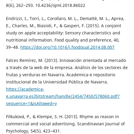
8(6), 262−293. 10.4236/ojml.2018.86022
Endrizzi, I., Torri, L., Corollaro, M. L., Demattè, M. L., Aprea,
E., Charles, M., Biasioli, F., & Gasperi, F. (2015). A conjoint
study on apple acceptability: Sensory characteristics and
nutritional information. Food quality and preference, 40,
39−48.
https://doi.org/10.1016/j.foodqual.2014.08.007
Falces Remírez, M. (2013). Innovación orientada al mercado
a través de la web de la empresa. Análisis de los sectores de
frutas y verduras en Navarra. Academica-e repositorio
institucional de la Universidad Pública de Navarra.
https://academica-
e.unavarra.es/bitstream/handle/2454/7450/578060.pdf?
sequence=1&isAllowed=y
Filkuková, P., & Klempe, S. H. (2013). Rhyme as reason in
commercial and social advertising. Scandinavian Journal of
Psychology, 54(5), 423−431.