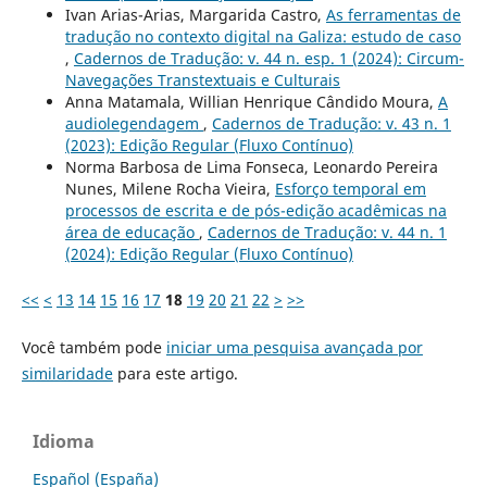
Ivan Arias-Arias, Margarida Castro,
As ferramentas de
tradução no contexto digital na Galiza: estudo de caso
,
Cadernos de Tradução: v. 44 n. esp. 1 (2024): Circum-
Navegações Transtextuais e Culturais
Anna Matamala, Willian Henrique Cândido Moura,
A
audiolegendagem
,
Cadernos de Tradução: v. 43 n. 1
(2023): Edição Regular (Fluxo Contínuo)
Norma Barbosa de Lima Fonseca, Leonardo Pereira
Nunes, Milene Rocha Vieira,
Esforço temporal em
processos de escrita e de pós-edição acadêmicas na
área de educação
,
Cadernos de Tradução: v. 44 n. 1
(2024): Edição Regular (Fluxo Contínuo)
<<
<
13
14
15
16
17
18
19
20
21
22
>
>>
Você também pode
iniciar uma pesquisa avançada por
similaridade
para este artigo.
Idioma
Español (España)