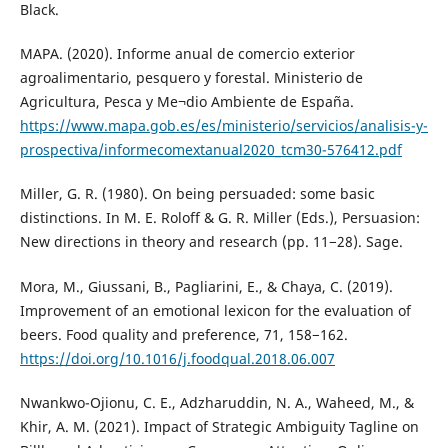
Black.
MAPA. (2020). Informe anual de comercio exterior
agroalimentario, pesquero y forestal. Ministerio de
Agricultura, Pesca y Me¬dio Ambiente de España.
https://www.mapa.gob.es/es/ministerio/servicios/analisis-y-
prospectiva/informecomextanual2020_tcm30-576412.pdf
Miller, G. R. (1980). On being persuaded: some basic
distinctions. In M. E. Roloff & G. R. Miller (Eds.), Persuasion:
New directions in theory and research (pp. 11−28). Sage.
Mora, M., Giussani, B., Pagliarini, E., & Chaya, C. (2019).
Improvement of an emotional lexicon for the evaluation of
beers. Food quality and preference, 71, 158−162.
https://doi.org/10.1016/j.foodqual.2018.06.007
Nwankwo-Ojionu, C. E., Adzharuddin, N. A., Waheed, M., &
Khir, A. M. (2021). Impact of Strategic Ambiguity Tagline on