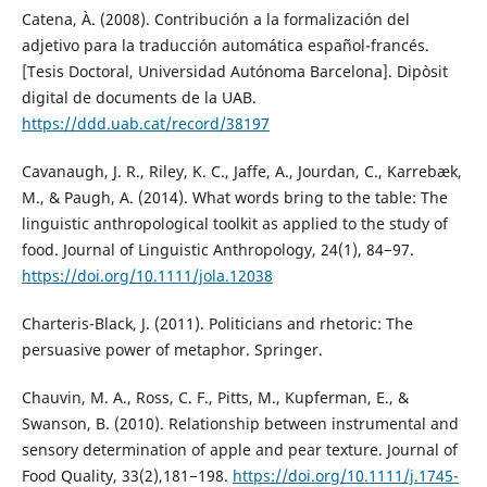
Catena, À. (2008). Contribución a la formalización del
adjetivo para la traducción automática español-francés.
[Tesis Doctoral, Universidad Autónoma Barcelona]. Dipòsit
digital de documents de la UAB.
https://ddd.uab.cat/record/38197
Cavanaugh, J. R., Riley, K. C., Jaffe, A., Jourdan, C., Karrebæk,
M., & Paugh, A. (2014). What words bring to the table: The
linguistic anthropological toolkit as applied to the study of
food. Journal of Linguistic Anthropology, 24(1), 84−97.
https://doi.org/10.1111/jola.12038
Charteris-Black, J. (2011). Politicians and rhetoric: The
persuasive power of metaphor. Springer.
Chauvin, M. A., Ross, C. F., Pitts, M., Kupferman, E., &
Swanson, B. (2010). Relationship between instrumental and
sensory determination of apple and pear texture. Journal of
Food Quality, 33(2),181−198.
https://doi.org/10.1111/j.1745-