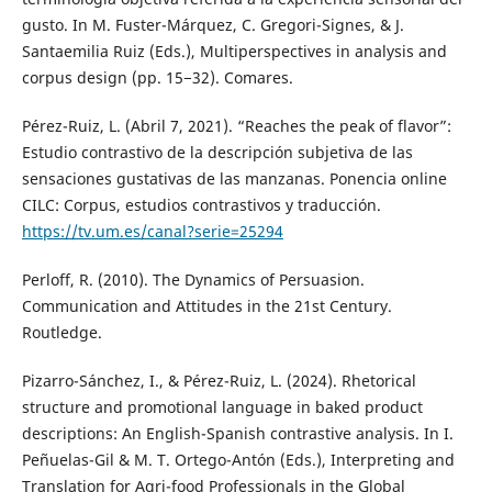
gusto. In M. Fuster-Márquez, C. Gregori-Signes, & J.
Santaemilia Ruiz (Eds.), Multiperspectives in analysis and
corpus design (pp. 15−32). Comares.
Pérez-Ruiz, L. (Abril 7, 2021). “Reaches the peak of flavor”:
Estudio contrastivo de la descripción subjetiva de las
sensaciones gustativas de las manzanas. Ponencia online
CILC: Corpus, estudios contrastivos y traducción.
https://tv.um.es/canal?serie=25294
Perloff, R. (2010). The Dynamics of Persuasion.
Communication and Attitudes in the 21st Century.
Routledge.
Pizarro-Sánchez, I., & Pérez-Ruiz, L. (2024). Rhetorical
structure and promotional language in baked product
descriptions: An English-Spanish contrastive analysis. In I.
Peñuelas-Gil & M. T. Ortego-Antón (Eds.), Interpreting and
Translation for Agri-food Professionals in the Global