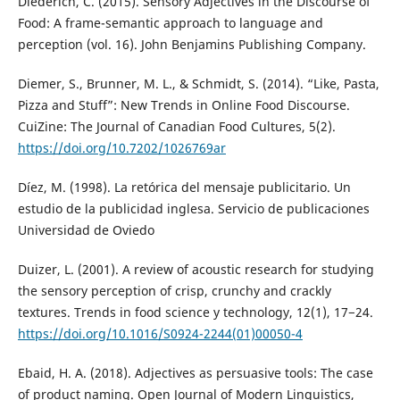
Diederich, C. (2015). Sensory Adjectives in the Discourse of
Food: A frame-semantic approach to language and
perception (vol. 16). John Benjamins Publishing Company.
Diemer, S., Brunner, M. L., & Schmidt, S. (2014). “Like, Pasta,
Pizza and Stuff”: New Trends in Online Food Discourse.
CuiZine: The Journal of Canadian Food Cultures, 5(2).
https://doi.org/10.7202/1026769ar
Díez, M. (1998). La retórica del mensaje publicitario. Un
estudio de la publicidad inglesa. Servicio de publicaciones
Universidad de Oviedo
Duizer, L. (2001). A review of acoustic research for studying
the sensory perception of crisp, crunchy and crackly
textures. Trends in food science y technology, 12(1), 17−24.
https://doi.org/10.1016/S0924-2244(01)00050-4
Ebaid, H. A. (2018). Adjectives as persuasive tools: The case
of product naming. Open Journal of Modern Linguistics,