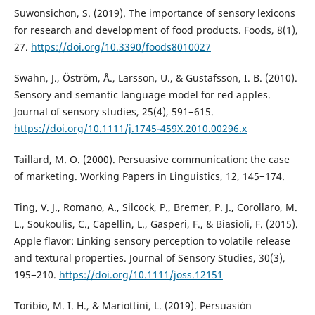
Suwonsichon, S. (2019). The importance of sensory lexicons
for research and development of food products. Foods, 8(1),
27.
https://doi.org/10.3390/foods8010027
Swahn, J., Öström, Å., Larsson, U., & Gustafsson, I. B. (2010).
Sensory and semantic language model for red apples.
Journal of sensory studies, 25(4), 591−615.
https://doi.org/10.1111/j.1745-459X.2010.00296.x
Taillard, M. O. (2000). Persuasive communication: the case
of marketing. Working Papers in Linguistics, 12, 145−174.
Ting, V. J., Romano, A., Silcock, P., Bremer, P. J., Corollaro, M.
L., Soukoulis, C., Capellin, L., Gasperi, F., & Biasioli, F. (2015).
Apple flavor: Linking sensory perception to volatile release
and textural properties. Journal of Sensory Studies, 30(3),
195−210.
https://doi.org/10.1111/joss.12151
Toribio, M. I. H., & Mariottini, L. (2019). Persuasión