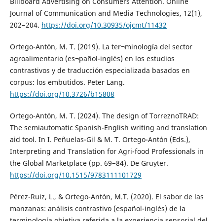
Billboard Advertising on Consumers Attention. Online
Journal of Communication and Media Technologies, 12(1),
202−204.
https://doi.org/10.30935/ojcmt/11432
Ortego-Antón, M. T. (2019). La ter¬minología del sector
agroalimentario (es¬pañol-inglés) en los estudios
contrastivos y de traducción especializada basados en
corpus: los embutidos. Peter Lang.
https://doi.org/10.3726/b15808
Ortego-Antón, M. T. (2024). The design of TorreznoTRAD:
The semiautomatic Spanish-English writing and translation
aid tool. In I. Peñuelas-Gil & M. T. Ortego-Antón (Eds.),
Interpreting and Translation for Agri-food Professionals in
the Global Marketplace (pp. 69−84). De Gruyter.
https://doi.org/10.1515/9783111101729
Pérez-Ruiz, L., & Ortego-Antón, M.T. (2020). El sabor de las
manzanas: análisis contrastivo (español-inglés) de la
terminología objetiva referida a la experiencia sensorial del