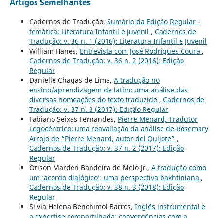
Artigos Semelhantes
Cadernos de Tradução,
Sumário da Edição Regular -
temática: Literatura Infantil e juvenil
,
Cadernos de
Tradução: v. 36 n. 1 (2016): Literatura Infantil e Juvenil
William Hanes,
Entrevista com José Rodrigues Coura
,
Cadernos de Tradução: v. 36 n. 2 (2016): Edição
Regular
Danielle Chagas de Lima,
A tradução no
ensino/aprendizagem de latim: uma análise das
diversas nomeações do texto traduzido
,
Cadernos de
Tradução: v. 37 n. 3 (2017): Edição Regular
Fabiano Seixas Fernandes,
Pierre Menard, Tradutor
Logocêntrico: uma reavaliação da análise de Rosemary
Arrojo de “Pierre Menard, autor del Quijote”
,
Cadernos de Tradução: v. 37 n. 2 (2017): Edição
Regular
Orison Marden Bandeira de Melo Jr.,
A tradução como
um ‘acordo dialógico’: uma perspectiva bakhtiniana
,
Cadernos de Tradução: v. 38 n. 3 (2018): Edição
Regular
Silvia Helena Benchimol Barros,
Inglês instrumental e
a expertise compartilhada: convergências com a