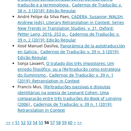
tradução e a terminologia
,
Cadernos de Tradução: v.
38 n. 3 (2018): Edição Regular
André Felipe da Silva Paes,
CADERA, Susanne; WALSH,
Andrew (eds). Literary Retranslation in Context. Series
New Trends in Translation Studies, v. 21. Oxford:
Petter Lang, 2016. 253 p.
,
Cadernos de Tradução: v.
39 n. 2 (2019): Edição Regular
Xosé Manuel Dasilva,
Panorámica de la autotraducción
en Galicia
,
Cadernos de Tradução: v. 39 n. 3 (2019):
Edição Regular
Sonja Lavaert,
O tratado dos três impostores: Um
enredo filosófico, ou a (Re)tradução como estratégia
do iluminismo
,
Cadernos de Tradução: v. 39 n. 1
(2019): Retranslation in Context
Francis Mus,
(Re)traduções passivas e disputas
identitárias na poesia de Leonard Cohen: Uma
comparação entre três traduções do Book of Longing
(2006)
,
Cadernos de Tradução: v. 39 n. 1 (2019):
Retranslation in Context
<<
<
51
52
53
54
55
56
57
58
59
60
>
>>