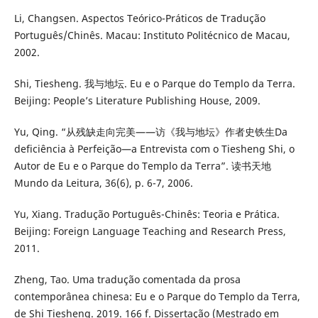
Li, Changsen. Aspectos Teórico-Práticos de Tradução
Português/Chinês. Macau: Instituto Politécnico de Macau,
2002.
Shi, Tiesheng. 我与地坛. Eu e o Parque do Templo da Terra.
Beijing: People’s Literature Publishing House, 2009.
Yu, Qing. “从残缺走向完美——访《我与地坛》作者史铁生Da
deficiência à Perfeição—a Entrevista com o Tiesheng Shi, o
Autor de Eu e o Parque do Templo da Terra”. 读书天地
Mundo da Leitura, 36(6), p. 6-7, 2006.
Yu, Xiang. Tradução Português-Chinês: Teoria e Prática.
Beijing: Foreign Language Teaching and Research Press,
2011.
Zheng, Tao. Uma tradução comentada da prosa
contemporânea chinesa: Eu e o Parque do Templo da Terra,
de Shi Tiesheng. 2019. 166 f. Dissertação (Mestrado em