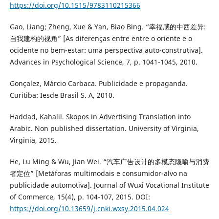
https://doi.org/10.1515/9783110215366
Gao, Liang; Zheng, Xue & Yan, Biao Bing. “幸福感的中西差异:
自我建构的视角” [As diferenças entre entre o oriente e o
ocidente no bem-estar: uma perspectiva auto-construtiva].
Advances in Psychological Science, 7, p. 1041-1045, 2010.
Gonçalez, Márcio Carbaca. Publicidade e propaganda.
Curitiba: Iesde Brasil S. A, 2010.
Haddad, Kahalil. Skopos in Advertising Translation into
Arabic. Non published dissertation. University of Virginia,
Virginia, 2015.
He, Lu Ming & Wu, Jian Wei. “汽车广告设计的多模态隐喻与消费
者定位” [Metáforas multimodais e consumidor-alvo na
publicidade automotiva]. Journal of Wuxi Vocational Institute
of Commerce, 15(4), p. 104-107, 2015. DOI:
https://doi.org/10.13659/j.cnki.wxsy.2015.04.024