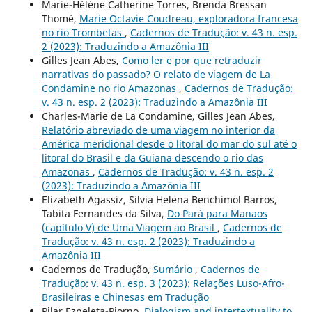
Marie-Hélène Catherine Torres, Brenda Bressan
Thomé,
Marie Octavie Coudreau, exploradora francesa
no rio Trombetas
,
Cadernos de Tradução: v. 43 n. esp.
2 (2023): Traduzindo a Amazônia III
Gilles Jean Abes,
Como ler e por que retraduzir
narrativas do passado? O relato de viagem de La
Condamine no rio Amazonas
,
Cadernos de Tradução:
v. 43 n. esp. 2 (2023): Traduzindo a Amazônia III
Charles-Marie de La Condamine, Gilles Jean Abes,
Relatório abreviado de uma viagem no interior da
América meridional desde o litoral do mar do sul até o
litoral do Brasil e da Guiana descendo o rio das
Amazonas
,
Cadernos de Tradução: v. 43 n. esp. 2
(2023): Traduzindo a Amazônia III
Elizabeth Agassiz, Silvia Helena Benchimol Barros,
Tabita Fernandes da Silva,
Do Pará para Manaos
(capítulo V) de Uma Viagem ao Brasil
,
Cadernos de
Tradução: v. 43 n. esp. 2 (2023): Traduzindo a
Amazônia III
Cadernos de Tradução,
Sumário
,
Cadernos de
Tradução: v. 43 n. esp. 3 (2023): Relações Luso-Afro-
Brasileiras e Chinesas em Tradução
Pilar Ezpeleta-Piorno,
Dialogism and intertextuality to