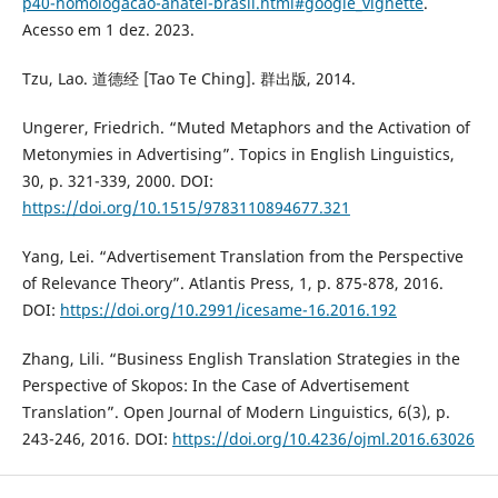
p40-homologacao-anatel-brasil.html#google_vignette
.
Acesso em 1 dez. 2023.
Tzu, Lao. 道德经 [Tao Te Ching]. 群出版, 2014.
Ungerer, Friedrich. “Muted Metaphors and the Activation of
Metonymies in Advertising”. Topics in English Linguistics,
30, p. 321-339, 2000. DOI:
https://doi.org/10.1515/9783110894677.321
Yang, Lei. “Advertisement Translation from the Perspective
of Relevance Theory”. Atlantis Press, 1, p. 875-878, 2016.
DOI:
https://doi.org/10.2991/icesame-16.2016.192
Zhang, Lili. “Business English Translation Strategies in the
Perspective of Skopos: In the Case of Advertisement
Translation”. Open Journal of Modern Linguistics, 6(3), p.
243-246, 2016. DOI:
https://doi.org/10.4236/ojml.2016.63026