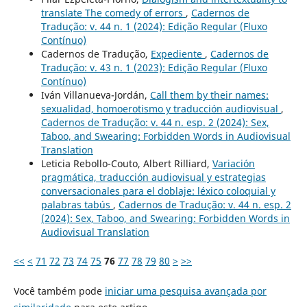
translate The comedy of errors
,
Cadernos de
Tradução: v. 44 n. 1 (2024): Edição Regular (Fluxo
Contínuo)
Cadernos de Tradução,
Expediente
,
Cadernos de
Tradução: v. 43 n. 1 (2023): Edição Regular (Fluxo
Contínuo)
Iván Villanueva-Jordán,
Call them by their names:
sexualidad, homoerotismo y traducción audiovisual
,
Cadernos de Tradução: v. 44 n. esp. 2 (2024): Sex,
Taboo, and Swearing: Forbidden Words in Audiovisual
Translation
Leticia Rebollo-Couto, Albert Rilliard,
Variación
pragmática, traducción audiovisual y estrategias
conversacionales para el doblaje: léxico coloquial y
palabras tabús
,
Cadernos de Tradução: v. 44 n. esp. 2
(2024): Sex, Taboo, and Swearing: Forbidden Words in
Audiovisual Translation
<<
<
71
72
73
74
75
76
77
78
79
80
>
>>
Você também pode
iniciar uma pesquisa avançada por