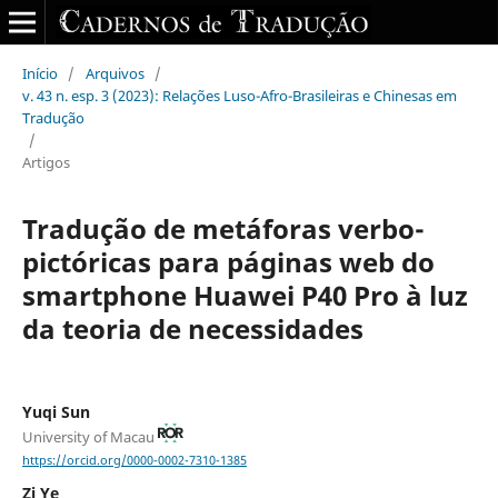
Início
/
Arquivos
/
v. 43 n. esp. 3 (2023): Relações Luso-Afro-Brasileiras e Chinesas em
Tradução
/
Artigos
Tradução de metáforas verbo-
pictóricas para páginas web do
smartphone Huawei P40 Pro à luz
da teoria de necessidades
Yuqi Sun
University of Macau
https://orcid.org/0000-0002-7310-1385
Zi Ye