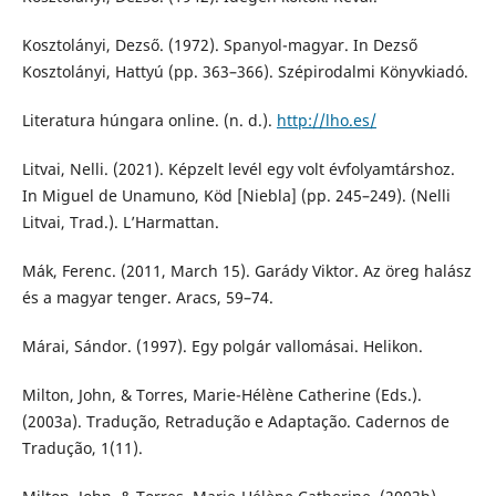
Kosztolányi, Dezső. (1972). Spanyol-magyar. In Dezső
Kosztolányi, Hattyú (pp. 363–366). Szépirodalmi Könyvkiadó.
Literatura húngara online. (n. d.).
http://lho.es/
Litvai, Nelli. (2021). Képzelt levél egy volt évfolyamtárshoz.
In Miguel de Unamuno, Köd [Niebla] (pp. 245–249). (Nelli
Litvai, Trad.). L’Harmattan.
Mák, Ferenc. (2011, March 15). Garády Viktor. Az öreg halász
és a magyar tenger. Aracs, 59–74.
Márai, Sándor. (1997). Egy polgár vallomásai. Helikon.
Milton, John, & Torres, Marie-Hélène Catherine (Eds.).
(2003a). Tradução, Retradução e Adaptação. Cadernos de
Tradução, 1(11).