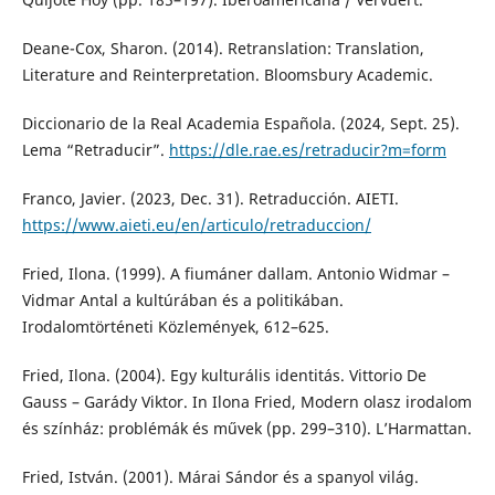
Deane-Cox, Sharon. (2014). Retranslation: Translation,
Literature and Reinterpretation. Bloomsbury Academic.
Diccionario de la Real Academia Española. (2024, Sept. 25).
Lema “Retraducir”.
https://dle.rae.es/retraducir?m=form
Franco, Javier. (2023, Dec. 31). Retraducción. AIETI.
https://www.aieti.eu/en/articulo/retraduccion/
Fried, Ilona. (1999). A fiumáner dallam. Antonio Widmar –
Vidmar Antal a kultúrában és a politikában.
Irodalomtörténeti Közlemények, 612–625.
Fried, Ilona. (2004). Egy kulturális identitás. Vittorio De
Gauss – Garády Viktor. In Ilona Fried, Modern olasz irodalom
és színház: problémák és művek (pp. 299–310). L’Harmattan.
Fried, István. (2001). Márai Sándor és a spanyol világ.