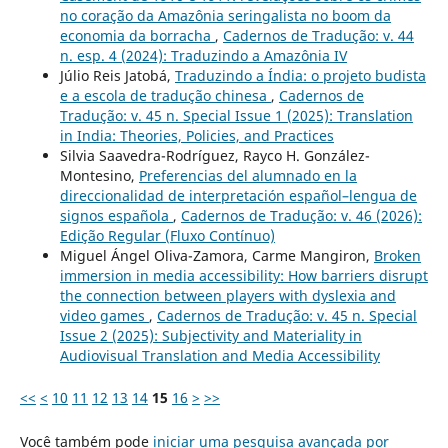
no coração da Amazônia seringalista no boom da
economia da borracha
,
Cadernos de Tradução: v. 44
n. esp. 4 (2024): Traduzindo a Amazônia IV
Júlio Reis Jatobá,
Traduzindo a Índia: o projeto budista
e a escola de tradução chinesa
,
Cadernos de
Tradução: v. 45 n. Special Issue 1 (2025): Translation
in India: Theories, Policies, and Practices
Silvia Saavedra-Rodríguez, Rayco H. González-
Montesino,
Preferencias del alumnado en la
direccionalidad de interpretación español–lengua de
signos española
,
Cadernos de Tradução: v. 46 (2026):
Edição Regular (Fluxo Contínuo)
Miguel Ángel Oliva-Zamora, Carme Mangiron,
Broken
immersion in media accessibility: How barriers disrupt
the connection between players with dyslexia and
video games
,
Cadernos de Tradução: v. 45 n. Special
Issue 2 (2025): Subjectivity and Materiality in
Audiovisual Translation and Media Accessibility
<<
<
10
11
12
13
14
15
16
>
>>
Você também pode
iniciar uma pesquisa avançada por