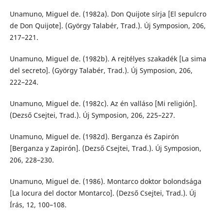
Unamuno, Miguel de. (1982a). Don Quijote sírja [El sepulcro
de Don Quijote]. (György Talabér, Trad.). Új Symposion, 206,
217–221.
Unamuno, Miguel de. (1982b). A rejtélyes szakadék [La sima
del secreto]. (György Talabér, Trad.). Új Symposion, 206,
222–224.
Unamuno, Miguel de. (1982c). Az én valláso [Mi religión].
(Dezső Csejtei, Trad.). Új Symposion, 206, 225–227.
Unamuno, Miguel de. (1982d). Berganza és Zapirón
[Berganza y Zapirón]. (Dezső Csejtei, Trad.). Új Symposion,
206, 228–230.
Unamuno, Miguel de. (1986). Montarco doktor bolondsága
[La locura del doctor Montarco]. (Dezső Csejtei, Trad.). Új
Írás, 12, 100–108.