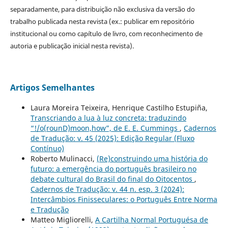
separadamente, para distribuição não exclusiva da versão do
trabalho publicada nesta revista (ex.: publicar em repositório
institucional ou como capítulo de livro, com reconhecimento de
autoria e publicação inicial nesta revista).
Artigos Semelhantes
Laura Moreira Teixeira, Henrique Castilho Estupiña,
Transcriando a lua à luz concreta: traduzindo
“!/o(rounD)moon,how”, de E. E. Cummings
,
Cadernos
de Tradução: v. 45 (2025): Edição Regular (Fluxo
Contínuo)
Roberto Mulinacci,
(Re)construindo uma história do
futuro: a emergência do português brasileiro no
debate cultural do Brasil do final do Oitocentos
,
Cadernos de Tradução: v. 44 n. esp. 3 (2024):
Intercâmbios Finisseculares: o Português Entre Norma
e Tradução
Matteo Migliorelli,
A Cartilha Normal Portuguésa de