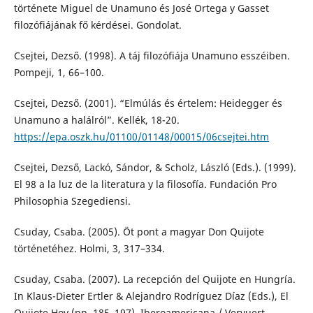
története Miguel de Unamuno és José Ortega y Gasset
filozófiájának fő kérdései. Gondolat.
Csejtei, Dezső. (1998). A táj filozófiája Unamuno esszéiben.
Pompeji, 1, 66–100.
Csejtei, Dezső. (2001). “Elmúlás és értelem: Heidegger és
Unamuno a halálról”. Kellék, 18-20.
https://epa.oszk.hu/01100/01148/00015/06csejtei.htm
Csejtei, Dezső, Lackó, Sándor, & Scholz, László (Eds.). (1999).
El 98 a la luz de la literatura y la filosofía. Fundación Pro
Philosophia Szegediensi.
Csuday, Csaba. (2005). Öt pont a magyar Don Quijote
történetéhez. Holmi, 3, 317–334.
Csuday, Csaba. (2007). La recepción del Quijote en Hungría.
In Klaus-Dieter Ertler & Alejandro Rodríguez Díaz (Eds.), El
Quijote Hoy (pp. 185–197). Iberoamericana / Vervuert.