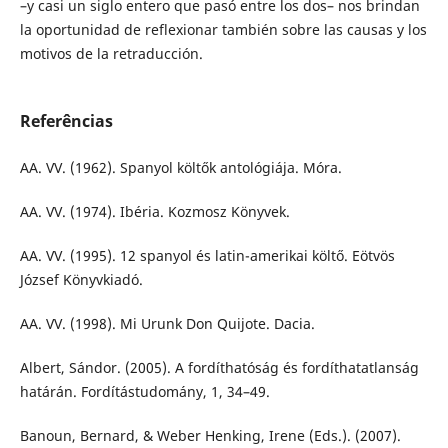
–y casi un siglo entero que pasó entre los dos– nos brindan
la oportunidad de reflexionar también sobre las causas y los
motivos de la retraducción.
Referências
AA. VV. (1962). Spanyol költők antológiája. Móra.
AA. VV. (1974). Ibéria. Kozmosz Könyvek.
AA. VV. (1995). 12 spanyol és latin-amerikai költő. Eötvös
József Könyvkiadó.
AA. VV. (1998). Mi Urunk Don Quijote. Dacia.
Albert, Sándor. (2005). A fordíthatóság és fordíthatatlanság
határán. Fordítástudomány, 1, 34–49.
Banoun, Bernard, & Weber Henking, Irene (Eds.). (2007).