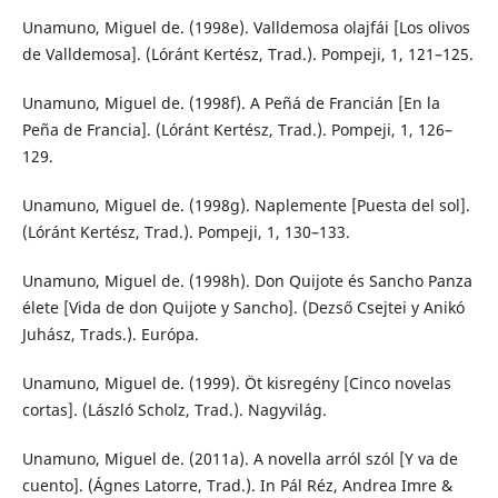
Unamuno, Miguel de. (1998e). Valldemosa olajfái [Los olivos
de Valldemosa]. (Lóránt Kertész, Trad.). Pompeji, 1, 121–125.
Unamuno, Miguel de. (1998f). A Peñá de Francián [En la
Peña de Francia]. (Lóránt Kertész, Trad.). Pompeji, 1, 126–
129.
Unamuno, Miguel de. (1998g). Naplemente [Puesta del sol].
(Lóránt Kertész, Trad.). Pompeji, 1, 130–133.
Unamuno, Miguel de. (1998h). Don Quijote és Sancho Panza
élete [Vida de don Quijote y Sancho]. (Dezső Csejtei y Anikó
Juhász, Trads.). Európa.
Unamuno, Miguel de. (1999). Öt kisregény [Cinco novelas
cortas]. (László Scholz, Trad.). Nagyvilág.
Unamuno, Miguel de. (2011a). A novella arról szól [Y va de
cuento]. (Ágnes Latorre, Trad.). In Pál Réz, Andrea Imre &