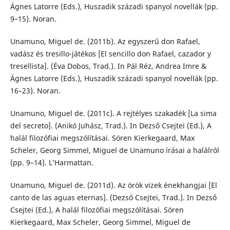
Ágnes Latorre (Eds.), Huszadik századi spanyol novellák (pp.
9–15). Noran.
Unamuno, Miguel de. (2011b). Az egyszerű don Rafael,
vadász és tresillo-játékos [El sencillo don Rafael, cazador y
tresellista]. (Éva Dobos, Trad.). In Pál Réz, Andrea Imre &
Ágnes Latorre (Eds.), Huszadik századi spanyol novellák (pp.
16–23). Noran.
Unamuno, Miguel de. (2011c). A rejtélyes szakadék [La sima
del secreto]. (Anikó Juhász, Trad.). In Dezső Csejtei (Ed.), A
halál filozófiai megszólításai. Sören Kierkegaard, Max
Scheler, Georg Simmel, Miguel de Unamuno írásai a halálról
(pp. 9–14). L’Harmattan.
Unamuno, Miguel de. (2011d). Az örök vizek énekhangjai [El
canto de las aguas eternas]. (Dezső Csejtei, Trad.). In Dezső
Csejtei (Ed.), A halál filozófiai megszólításai. Sören
Kierkegaard, Max Scheler, Georg Simmel, Miguel de