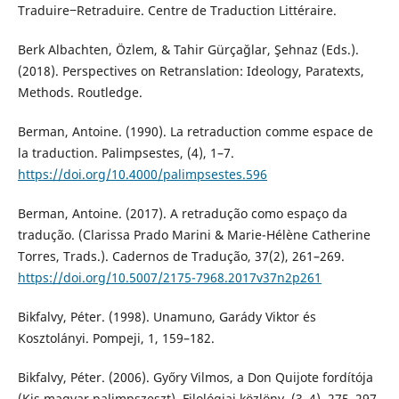
Traduire‒Retraduire. Centre de Traduction Littéraire.
Berk Albachten, Özlem, & Tahir Gürçağlar, Şehnaz (Eds.).
(2018). Perspectives on Retranslation: Ideology, Paratexts,
Methods. Routledge.
Berman, Antoine. (1990). La retraduction comme espace de
la traduction. Palimpsestes, (4), 1–7.
https://doi.org/10.4000/palimpsestes.596
Berman, Antoine. (2017). A retradução como espaço da
tradução. (Clarissa Prado Marini & Marie-Hélène Catherine
Torres, Trads.). Cadernos de Tradução, 37(2), 261–269.
https://doi.org/10.5007/2175-7968.2017v37n2p261
Bikfalvy, Péter. (1998). Unamuno, Garády Viktor és
Kosztolányi. Pompeji, 1, 159–182.
Bikfalvy, Péter. (2006). Győry Vilmos, a Don Quijote fordítója
(Kis magyar palimpszeszt). Filológiai közlöny, (3–4), 275–297.