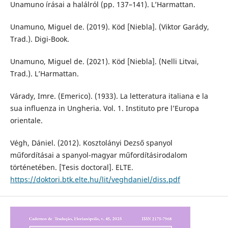
Unamuno írásai a halálról (pp. 137–141). L’Harmattan.
Unamuno, Miguel de. (2019). Köd [Niebla]. (Viktor Garády,
Trad.). Digi-Book.
Unamuno, Miguel de. (2021). Köd [Niebla]. (Nelli Litvai,
Trad.). L’Harmattan.
Várady, Imre. (Emerico). (1933). La letteratura italiana e la
sua influenza in Ungheria. Vol. 1. Instituto pre l’Europa
orientale.
Végh, Dániel. (2012). Kosztolányi Dezső spanyol
műfordításai a spanyol-magyar műfordításirodalom
történetében. [Tesis doctoral]. ELTE.
https://doktori.btk.elte.hu/lit/veghdaniel/diss.pdf