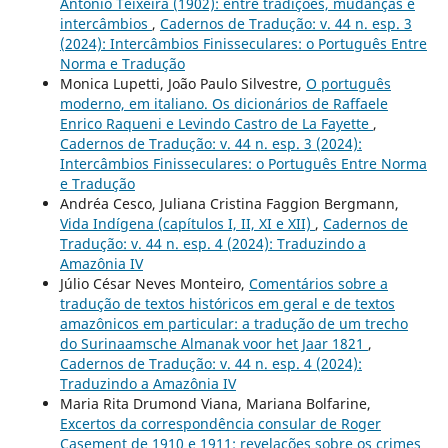
António Teixeira (1902): entre tradições, mudanças e
intercâmbios
,
Cadernos de Tradução: v. 44 n. esp. 3
(2024): Intercâmbios Finisseculares: o Português Entre
Norma e Tradução
Monica Lupetti, João Paulo Silvestre,
O português
moderno, em italiano. Os dicionários de Raffaele
Enrico Raqueni e Levindo Castro de La Fayette
,
Cadernos de Tradução: v. 44 n. esp. 3 (2024):
Intercâmbios Finisseculares: o Português Entre Norma
e Tradução
Andréa Cesco, Juliana Cristina Faggion Bergmann,
Vida Indígena (capítulos I, II, XI e XII)
,
Cadernos de
Tradução: v. 44 n. esp. 4 (2024): Traduzindo a
Amazônia IV
Júlio César Neves Monteiro,
Comentários sobre a
tradução de textos históricos em geral e de textos
amazônicos em particular: a tradução de um trecho
do Surinaamsche Almanak voor het Jaar 1821
,
Cadernos de Tradução: v. 44 n. esp. 4 (2024):
Traduzindo a Amazônia IV
Maria Rita Drumond Viana, Mariana Bolfarine,
Excertos da correspondência consular de Roger
Casement de 1910 e 1911: revelações sobre os crimes