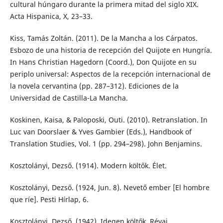
cultural húngaro durante la primera mitad del siglo XIX.
Acta Hispanica, X, 23–33.
Kiss, Tamás Zoltán. (2011). De la Mancha a los Cárpatos.
Esbozo de una historia de recepción del Quijote en Hungría.
In Hans Christian Hagedorn (Coord.), Don Quijote en su
periplo universal: Aspectos de la recepción internacional de
la novela cervantina (pp. 287–312). Ediciones de la
Universidad de Castilla-La Mancha.
Koskinen, Kaisa, & Paloposki, Outi. (2010). Retranslation. In
Luc van Doorslaer & Yves Gambier (Eds.), Handbook of
Translation Studies, Vol. 1 (pp. 294–298). John Benjamins.
Kosztolányi, Dezső. (1914). Modern költők. Élet.
Kosztolányi, Dezső. (1924, Jun. 8). Nevető ember [El hombre
que ríe]. Pesti Hírlap, 6.
Kosztolányi, Dezső. (1942). Idegen költők. Révai.