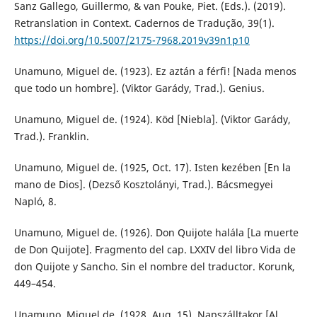
Sanz Gallego, Guillermo, & van Pouke, Piet. (Eds.). (2019).
Retranslation in Context. Cadernos de Tradução, 39(1).
https://doi.org/10.5007/2175-7968.2019v39n1p10
Unamuno, Miguel de. (1923). Ez aztán a férfi! [Nada menos
que todo un hombre]. (Viktor Garády, Trad.). Genius.
Unamuno, Miguel de. (1924). Köd [Niebla]. (Viktor Garády,
Trad.). Franklin.
Unamuno, Miguel de. (1925, Oct. 17). Isten kezében [En la
mano de Dios]. (Dezső Kosztolányi, Trad.). Bácsmegyei
Napló, 8.
Unamuno, Miguel de. (1926). Don Quijote halála [La muerte
de Don Quijote]. Fragmento del cap. LXXIV del libro Vida de
don Quijote y Sancho. Sin el nombre del traductor. Korunk,
449–454.
Unamuno, Miguel de. (1928, Aug. 15). Napszálltakor [Al