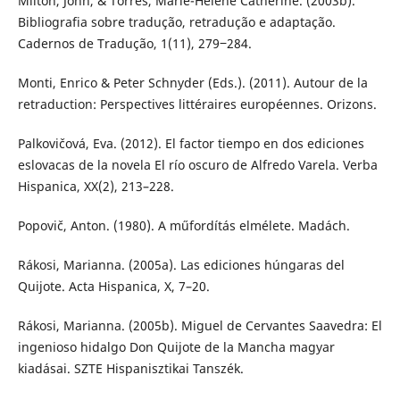
Milton, John, & Torres, Marie-Hélène Catherine. (2003b).
Bibliografia sobre tradução, retradução e adaptação.
Cadernos de Tradução, 1(11), 279‒284.
Monti, Enrico & Peter Schnyder (Eds.). (2011). Autour de la
retraduction: Perspectives littéraires européennes. Orizons.
Palkovičová, Eva. (2012). El factor tiempo en dos ediciones
eslovacas de la novela El río oscuro de Alfredo Varela. Verba
Hispanica, XX(2), 213–228.
Popovič, Anton. (1980). A műfordítás elmélete. Madách.
Rákosi, Marianna. (2005a). Las ediciones húngaras del
Quijote. Acta Hispanica, X, 7–20.
Rákosi, Marianna. (2005b). Miguel de Cervantes Saavedra: El
ingenioso hidalgo Don Quijote de la Mancha magyar
kiadásai. SZTE Hispanisztikai Tanszék.