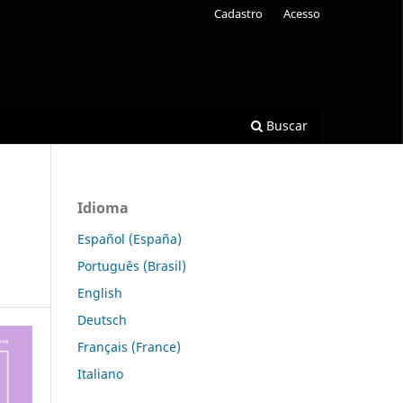
Cadastro
Acesso
Buscar
Idioma
Español (España)
Português (Brasil)
English
Deutsch
Français (France)
Italiano