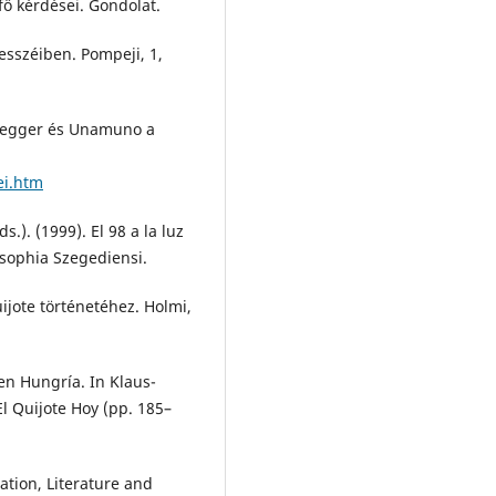
fő kérdései. Gondolat.
 esszéiben. Pompeji, 1,
eidegger és Unamuno a
ei.htm
s.). (1999). El 98 a la luz
losophia Szegediensi.
jote történetéhez. Holmi,
en Hungría. In Klaus-
El Quijote Hoy (pp. 185–
ation, Literature and