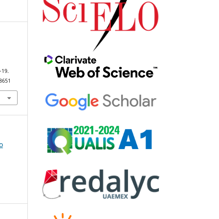
–19.
98651
o