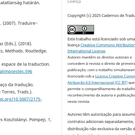
Licença
thatatlanság határán.
Copyright (c) 2025 Cadernos de Trad
. (2007). Traduire‒
Este trabalho está licenciado sob um
 (Eds.). (2018).
licença
Creative Commons Attribution
xts, Methods. Routledge.
International License
.
Autores mantêm os direitos autorais e
concedem à revista o direito de primeir
 espace de la traduction.
publicação, com o trabalho simultanea
palimpsestes.596
licenciado sob a
Licença Creative Com
Atribuição 4.0 Internacional (CC BY)
que
aço da tradução.
permite o compartilhamento do trabalh
Torres, Trads.).
reconhecimento da autoria e publicação 
doi.org/10.5007/2175-
nesta revista.
Autores têm autorização para assumi
s Kosztolányi. Pompeji, 1,
contratos adicionais separadamente,
distribuição não exclusiva da versão 