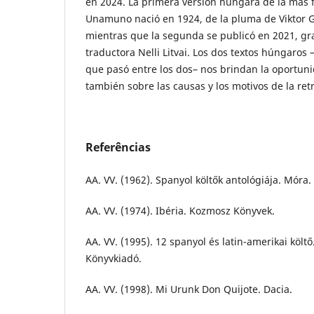
en 2024. La primera versión húngara de la más
Unamuno nació en 1924, de la pluma de Viktor Ga
mientras que la segunda se publicó en 2021, grac
traductora Nelli Litvai. Los dos textos húngaros 
que pasó entre los dos– nos brindan la oportuni
también sobre las causas y los motivos de la ret
Referências
AA. VV. (1962). Spanyol költők antológiája. Móra.
AA. VV. (1974). Ibéria. Kozmosz Könyvek.
AA. VV. (1995). 12 spanyol és latin-amerikai költő
Könyvkiadó.
AA. VV. (1998). Mi Urunk Don Quijote. Dacia.