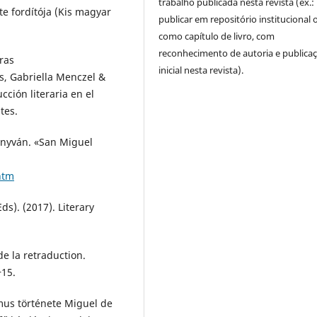
trabalho publicada nesta revista (ex.:
ote fordítója (Kis magyar
publicar em repositório institucional 
como capítulo de livro, com
reconhecimento de autoria e publica
eras
inicial nesta revista).
s, Gabriella Menczel &
ucción literaria en el
tes.
onyván. «San Miguel
htm
s). (2017). Literary
de la retraduction.
‒15.
zmus története Miguel de