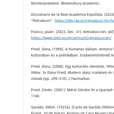
Reinterpretation. Bloomsbury Academic.
Diccionario de la Real Academia Española. (2024
“Retraducir”.
https://dle.rae.es/retraducir?m=f
Franco, Javier. (2023, Dec. 31). Retraducción. AIE
https://www.aieti.eu/en/articulo/retraduccion/
Fried, Ilona. (1999). A fiumáner dallam. Antoni
kultúrában és a politikában. Irodalomtörténeti 
Fried, Ilona. (2004). Egy kulturális identitás. Vi
Viktor. In Ilona Fried, Modern olasz irodalom és
művek (pp. 299–310). L’Harmattan.
Fried, István. (2001). Márai Sándor és a spanyol 
1140.
Garády, Viktor. (1923a). [Carta de Garády (Vitto
Fiume, 10 de marzo. Archivo de Casa Museo Un