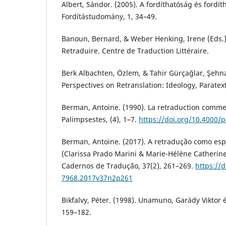
Albert, Sándor. (2005). A fordíthatóság és fordí
Fordítástudomány, 1, 34–49.
Banoun, Bernard, & Weber Henking, Irene (Eds.)
Retraduire. Centre de Traduction Littéraire.
Berk Albachten, Özlem, & Tahir Gürçağlar, Şehnaz
Perspectives on Retranslation: Ideology, Parate
Berman, Antoine. (1990). La retraduction comme
Palimpsestes, (4), 1–7.
https://doi.org/10.4000/
Berman, Antoine. (2017). A retradução como esp
(Clarissa Prado Marini & Marie-Hélène Catherine 
Cadernos de Tradução, 37(2), 261–269.
https://
7968.2017v37n2p261
Bikfalvy, Péter. (1998). Unamuno, Garády Viktor é
159–182.