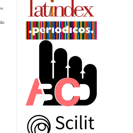
ou
ção