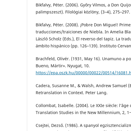
Bikfalvy, Péter. (2006). Győry Vilmos, a Don Quij
palimpszeszt). Filológiai közlöny, (3–4), 275–297.
Bikfalvy, Péter. (2008). ¡Pobre Don Miguel! Prim
traducciones/traiciones de Niebla. In Amelia Bla
László Scholz (Eds.), El reverso del tapiz. La trad
ámbito hispánico (pp. 126–139). Instituto Cervan
Brachfeld, Olivér. (1931, May 16). Unamuno a p
Bueno, Mártir». Nyugat, 10.
https://epa.oszk.hu/00000/00022/00514/16081.
Cadera, Susanne M., & Walsh, Andrew Samuel (Ed
Retranslation in Context. Peter Lang.
Collombat, Isabelle. (2004). Le XXIe siècle: l’âge 
Translation Studies in the New Millennium, 2, 1
Csejtei, Dezső. (1986). A spanyol egzisztenciali