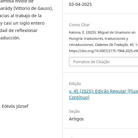
 famosa
nivola
de
03-04-2025
rády (Vittorio de Gauss),
ias al trabajo de la
–y casi un siglo entero
Como Citar
dad de reflexionar
Katona, E. (2025). Miguel de Unamuno en
raducción.
Hungría: traductores, traducciones y
retraducciones.
Cadernos De Tradução
,
45
, 1
https://doi.org/10.5007/2175-7968.2025.e
Fomatos de Citação
Edição
v. 45 (2025): Edição Regular (Flux
Contínuo)
. Eötvös József
Seção
Artigos