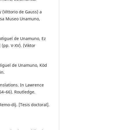
y (Vittorio de Gauss) a
Casa Museo Unamuno,
n Miguel de Unamuno, Ez
pp. V-XV). (Viktor
 Miguel de Unamuno, Köd
in.
nslations. In Lawrence
 64–66). Routledge.
Remo-díj. [Tesis doctoral].