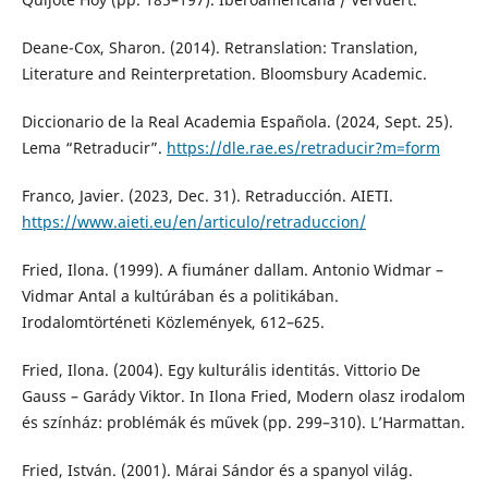
Deane-Cox, Sharon. (2014). Retranslation: Translation,
Literature and Reinterpretation. Bloomsbury Academic.
Diccionario de la Real Academia Española. (2024, Sept. 25).
Lema “Retraducir”.
https://dle.rae.es/retraducir?m=form
Franco, Javier. (2023, Dec. 31). Retraducción. AIETI.
https://www.aieti.eu/en/articulo/retraduccion/
Fried, Ilona. (1999). A fiumáner dallam. Antonio Widmar –
Vidmar Antal a kultúrában és a politikában.
Irodalomtörténeti Közlemények, 612–625.
Fried, Ilona. (2004). Egy kulturális identitás. Vittorio De
Gauss – Garády Viktor. In Ilona Fried, Modern olasz irodalom
és színház: problémák és művek (pp. 299–310). L’Harmattan.
Fried, István. (2001). Márai Sándor és a spanyol világ.