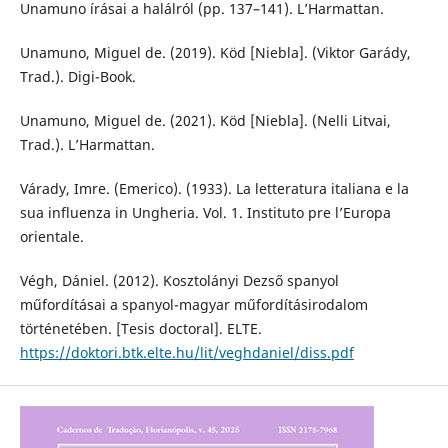
Unamuno írásai a halálról (pp. 137–141). L’Harmattan.
Unamuno, Miguel de. (2019). Köd [Niebla]. (Viktor Garády,
Trad.). Digi-Book.
Unamuno, Miguel de. (2021). Köd [Niebla]. (Nelli Litvai,
Trad.). L’Harmattan.
Várady, Imre. (Emerico). (1933). La letteratura italiana e la
sua influenza in Ungheria. Vol. 1. Instituto pre l’Europa
orientale.
Végh, Dániel. (2012). Kosztolányi Dezső spanyol
műfordításai a spanyol-magyar műfordításirodalom
történetében. [Tesis doctoral]. ELTE.
https://doktori.btk.elte.hu/lit/veghdaniel/diss.pdf