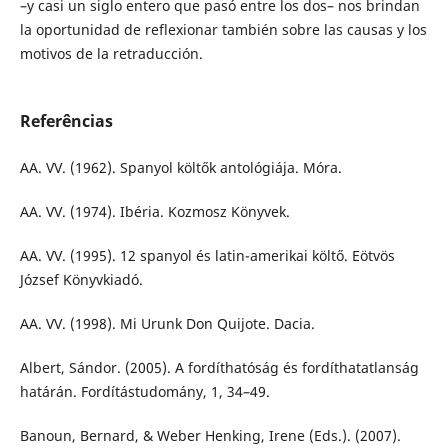
–y casi un siglo entero que pasó entre los dos– nos brindan
la oportunidad de reflexionar también sobre las causas y los
motivos de la retraducción.
Referências
AA. VV. (1962). Spanyol költők antológiája. Móra.
AA. VV. (1974). Ibéria. Kozmosz Könyvek.
AA. VV. (1995). 12 spanyol és latin-amerikai költő. Eötvös
József Könyvkiadó.
AA. VV. (1998). Mi Urunk Don Quijote. Dacia.
Albert, Sándor. (2005). A fordíthatóság és fordíthatatlanság
határán. Fordítástudomány, 1, 34–49.
Banoun, Bernard, & Weber Henking, Irene (Eds.). (2007).