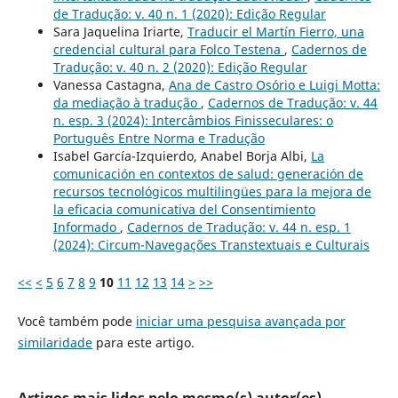
de Tradução: v. 40 n. 1 (2020): Edição Regular
Sara Jaquelina Iriarte,
Traducir el Martín Fierro, una
credencial cultural para Folco Testena
,
Cadernos de
Tradução: v. 40 n. 2 (2020): Edição Regular
Vanessa Castagna,
Ana de Castro Osório e Luigi Motta:
da mediação à tradução
,
Cadernos de Tradução: v. 44
n. esp. 3 (2024): Intercâmbios Finisseculares: o
Português Entre Norma e Tradução
Isabel García-Izquierdo, Anabel Borja Albi,
La
comunicación en contextos de salud: generación de
recursos tecnológicos multilingües para la mejora de
la eficacia comunicativa del Consentimiento
Informado
,
Cadernos de Tradução: v. 44 n. esp. 1
(2024): Circum-Navegações Transtextuais e Culturais
<<
<
5
6
7
8
9
10
11
12
13
14
>
>>
Você também pode
iniciar uma pesquisa avançada por
similaridade
para este artigo.