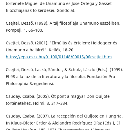
története Miguel de Unamuno és José Ortega y Gasset
filozófiájának fő kérdései. Gondolat.
Csejtei, Dezső. (1998). A táj filozófiája Unamuno esszéiben.
Pompeji, 1, 66–100.
Csejtei, Dezső. (2001). “Elmúlás és értelem: Heidegger és
Unamuno a halálról”. Kellék, 18-20.
https://epa.oszk.hu/01100/01148/00015/06csejtei.htm
Csejtei, Dezső, Lackó, Sándor, & Scholz, László (Eds.). (1999).
El 98 a la luz de la literatura y la filosofía. Fundación Pro
Philosophia Szegediensi.
Csuday, Csaba. (2005). Öt pont a magyar Don Quijote
történetéhez. Holmi, 3, 317–334.
Csuday, Csaba. (2007). La recepción del Quijote en Hungría.
In Klaus-Dieter Ertler & Alejandro Rodríguez Díaz (Eds.), El
Quijote Hoy (pp. 185–197). Iberoamericana / Vervuert.