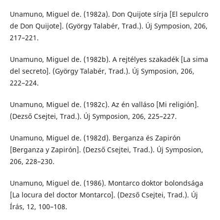
Unamuno, Miguel de. (1982a). Don Quijote sírja [El sepulcro
de Don Quijote]. (György Talabér, Trad.). Új Symposion, 206,
217–221.
Unamuno, Miguel de. (1982b). A rejtélyes szakadék [La sima
del secreto]. (György Talabér, Trad.). Új Symposion, 206,
222–224.
Unamuno, Miguel de. (1982c). Az én valláso [Mi religión].
(Dezső Csejtei, Trad.). Új Symposion, 206, 225–227.
Unamuno, Miguel de. (1982d). Berganza és Zapirón
[Berganza y Zapirón]. (Dezső Csejtei, Trad.). Új Symposion,
206, 228–230.
Unamuno, Miguel de. (1986). Montarco doktor bolondsága
[La locura del doctor Montarco]. (Dezső Csejtei, Trad.). Új
Írás, 12, 100–108.