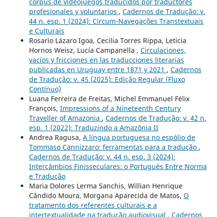
corpus de videojuegos traducidos por traductores
profesionales y voluntarios
,
Cadernos de Tradução: v.
44 n. esp. 1 (2024): Circum-Navegações Transtextuais
e Culturais
Rosario Lázaro Igoa, Cecilia Torres Rippa, Leticia
Hornos Weisz, Lucía Campanella ,
Circulaciones,
vacíos y fricciones en las traducciones literarias
publicadas en Uruguay entre 1871 y 2021
,
Cadernos
de Tradução: v. 45 (2025): Edição Regular (Fluxo
Contínuo)
Luana Ferreira de Freitas, Michel Emmanuel Félix
François,
Impressions of a Nineteenth Century
Traveller of Amazonia
,
Cadernos de Tradução: v. 42 n.
esp. 1 (2022): Traduzindo a Amazônia II
Andrea Ragusa,
A língua portuguesa no espólio de
Tommaso Cannizzaro: ferramentas para a tradução
,
Cadernos de Tradução: v. 44 n. esp. 3 (2024):
Intercâmbios Finisseculares: o Português Entre Norma
e Tradução
Maria Dolores Lerma Sanchis, Willian Henrique
Cândido Moura, Morgana Aparecida de Matos,
O
tratamento dos referentes culturais e a
intertextualidade na tradução audiovisual
,
Cadernos