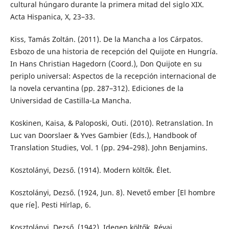
cultural húngaro durante la primera mitad del siglo XIX.
Acta Hispanica, X, 23–33.
Kiss, Tamás Zoltán. (2011). De la Mancha a los Cárpatos.
Esbozo de una historia de recepción del Quijote en Hungría.
In Hans Christian Hagedorn (Coord.), Don Quijote en su
periplo universal: Aspectos de la recepción internacional de
la novela cervantina (pp. 287–312). Ediciones de la
Universidad de Castilla-La Mancha.
Koskinen, Kaisa, & Paloposki, Outi. (2010). Retranslation. In
Luc van Doorslaer & Yves Gambier (Eds.), Handbook of
Translation Studies, Vol. 1 (pp. 294–298). John Benjamins.
Kosztolányi, Dezső. (1914). Modern költők. Élet.
Kosztolányi, Dezső. (1924, Jun. 8). Nevető ember [El hombre
que ríe]. Pesti Hírlap, 6.
Kosztolányi, Dezső. (1942). Idegen költők. Révai.