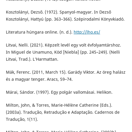
Kosztolányi, Dezső. (1972). Spanyol-magyar. In Dezső
Kosztolányi, Hattyú (pp. 363–366). Szépirodalmi Könyvkiadó.
Literatura húngara online. (n. d.).
http://lho.es/
Litvai, Nelli. (2021). Képzelt levél egy volt évfolyamtárshoz.
In Miguel de Unamuno, Köd [Niebla] (pp. 245–249). (Nelli
Litvai, Trad.). L’Harmattan.
Mák, Ferenc. (2011, March 15). Garády Viktor. Az öreg halász
és a magyar tenger. Aracs, 59–74.
Márai, Sándor. (1997). Egy polgár vallomásai. Helikon.
Milton, John, & Torres, Marie-Hélène Catherine (Eds.).
(2003a). Tradução, Retradução e Adaptação. Cadernos de
Tradução, 1(11).