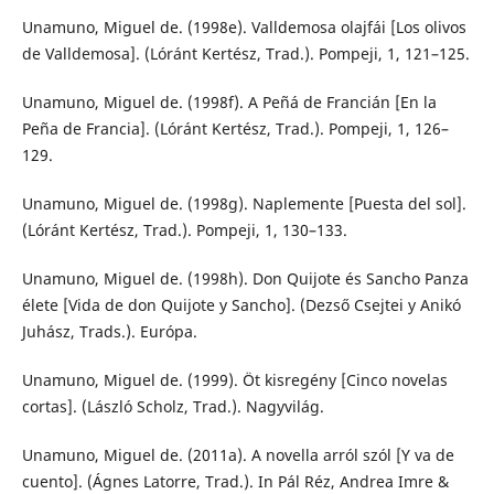
Unamuno, Miguel de. (1998e). Valldemosa olajfái [Los olivos
de Valldemosa]. (Lóránt Kertész, Trad.). Pompeji, 1, 121–125.
Unamuno, Miguel de. (1998f). A Peñá de Francián [En la
Peña de Francia]. (Lóránt Kertész, Trad.). Pompeji, 1, 126–
129.
Unamuno, Miguel de. (1998g). Naplemente [Puesta del sol].
(Lóránt Kertész, Trad.). Pompeji, 1, 130–133.
Unamuno, Miguel de. (1998h). Don Quijote és Sancho Panza
élete [Vida de don Quijote y Sancho]. (Dezső Csejtei y Anikó
Juhász, Trads.). Európa.
Unamuno, Miguel de. (1999). Öt kisregény [Cinco novelas
cortas]. (László Scholz, Trad.). Nagyvilág.
Unamuno, Miguel de. (2011a). A novella arról szól [Y va de
cuento]. (Ágnes Latorre, Trad.). In Pál Réz, Andrea Imre &