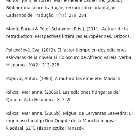
Milton, John, & Torres, Marie-Hélène Catherine. (2003b).
Bibliografia sobre tradução, retradução e adaptação.
Cadernos de Tradução, 1(11), 279‒284.
Monti, Enrico & Peter Schnyder (Eds.). (2011). Autour de la
retraduction: Perspectives littéraires européennes. Orizons.
Palkovičová, Eva. (2012). El factor tiempo en dos ediciones
eslovacas de la novela El río oscuro de Alfredo Varela. Verba
Hispanica, XX(2), 213–228.
Popovič, Anton. (1980). A műfordítás elmélete. Madách.
Rákosi, Marianna. (2005a). Las ediciones húngaras del
Quijote. Acta Hispanica, X, 7–20.
Rákosi, Marianna. (2005b). Miguel de Cervantes Saavedra: El
ingenioso hidalgo Don Quijote de la Mancha magyar
kiadásai. SZTE Hispanisztikai Tanszék.