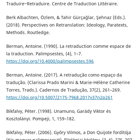
Traduire‒Retraduire. Centre de Traduction Littéraire.
Berk Albachten, Özlem, & Tahir Gürçağlar, Şehnaz (Eds.).
(2018). Perspectives on Retranslation: Ideology, Paratexts,
Methods. Routledge.
Berman, Antoine. (1990). La retraduction comme espace de
la traduction. Palimpsestes, (4), 1–7.
https://doi.org/10.4000/palimpsestes.596
Berman, Antoine. (2017). A retradução como espaço da
tradução. (Clarissa Prado Marini & Marie-Hélène Catherine
Torres, Trads.). Cadernos de Tradução, 37(2), 261–269.
https://doi.org/10.5007/2175-7968.2017v37n2p261
Bikfalvy, Péter. (1998). Unamuno, Garády Viktor és
Kosztolányi. Pompeji, 1, 159–182.
Bikfalvy, Péter. (2006). Győry Vilmos, a Don Quijote fordítója
(Kis magyar palimpszeszt). Filológiai közlöny, (3–4), 275–297.