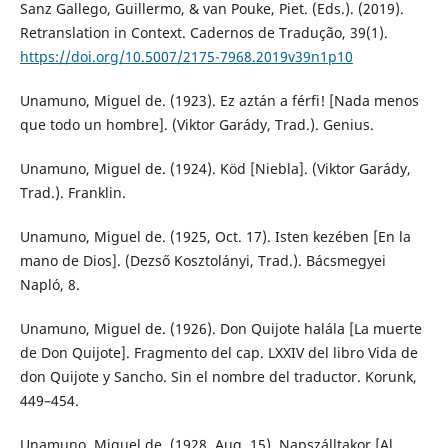
Sanz Gallego, Guillermo, & van Pouke, Piet. (Eds.). (2019).
Retranslation in Context. Cadernos de Tradução, 39(1).
https://doi.org/10.5007/2175-7968.2019v39n1p10
Unamuno, Miguel de. (1923). Ez aztán a férfi! [Nada menos
que todo un hombre]. (Viktor Garády, Trad.). Genius.
Unamuno, Miguel de. (1924). Köd [Niebla]. (Viktor Garády,
Trad.). Franklin.
Unamuno, Miguel de. (1925, Oct. 17). Isten kezében [En la
mano de Dios]. (Dezső Kosztolányi, Trad.). Bácsmegyei
Napló, 8.
Unamuno, Miguel de. (1926). Don Quijote halála [La muerte
de Don Quijote]. Fragmento del cap. LXXIV del libro Vida de
don Quijote y Sancho. Sin el nombre del traductor. Korunk,
449–454.
Unamuno, Miguel de. (1928, Aug. 15). Napszálltakor [Al