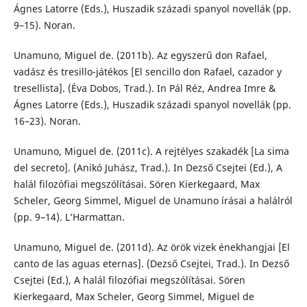
Ágnes Latorre (Eds.), Huszadik századi spanyol novellák (pp.
9–15). Noran.
Unamuno, Miguel de. (2011b). Az egyszerű don Rafael,
vadász és tresillo-játékos [El sencillo don Rafael, cazador y
tresellista]. (Éva Dobos, Trad.). In Pál Réz, Andrea Imre &
Ágnes Latorre (Eds.), Huszadik századi spanyol novellák (pp.
16–23). Noran.
Unamuno, Miguel de. (2011c). A rejtélyes szakadék [La sima
del secreto]. (Anikó Juhász, Trad.). In Dezső Csejtei (Ed.), A
halál filozófiai megszólításai. Sören Kierkegaard, Max
Scheler, Georg Simmel, Miguel de Unamuno írásai a halálról
(pp. 9–14). L’Harmattan.
Unamuno, Miguel de. (2011d). Az örök vizek énekhangjai [El
canto de las aguas eternas]. (Dezső Csejtei, Trad.). In Dezső
Csejtei (Ed.), A halál filozófiai megszólításai. Sören
Kierkegaard, Max Scheler, Georg Simmel, Miguel de