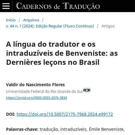
Início
/
Arquivos
/
v. 44 n. 1 (2024): Edição Regular (Fluxo Contínuo)
/
Artigos
A língua do tradutor e os
intraduzíveis de Benveniste: as
Dernières leçons no Brasil
Valdir do Nascimento Flores
Universidade Federal do Rio Grande do Sul
https://orcid.org/0000-0003-2676-3834
DOI:
https://doi.org/10.5007/2175-7968.2024.e99172
Palavras-chave:
tradução, intraduzíveis, Émile Benveniste,