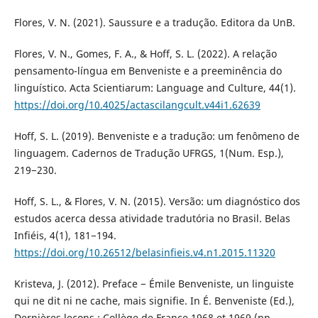
Flores, V. N. (2021). Saussure e a tradução. Editora da UnB.
Flores, V. N., Gomes, F. A., & Hoff, S. L. (2022). A relação
pensamento-língua em Benveniste e a preeminência do
linguístico. Acta Scientiarum: Language and Culture, 44(1).
https://doi.org/10.4025/actascilangcult.v44i1.62639
Hoff, S. L. (2019). Benveniste e a tradução: um fenômeno de
linguagem. Cadernos de Tradução UFRGS, 1(Num. Esp.),
219−230.
Hoff, S. L., & Flores, V. N. (2015). Versão: um diagnóstico dos
estudos acerca dessa atividade tradutória no Brasil. Belas
Infiéis, 4(1), 181−194.
https://doi.org/10.26512/belasinfieis.v4.n1.2015.11320
Kristeva, J. (2012). Preface − Émile Benveniste, un linguiste
qui ne dit ni ne cache, mais signifie. In É. Benveniste (Ed.),
Dernières leçons : Collège de France 1968 et 1969 (pp.