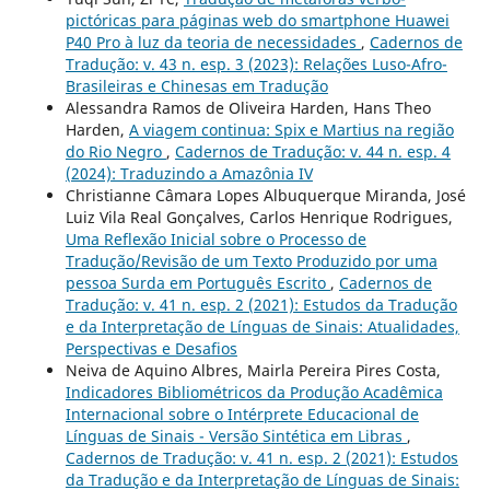
pictóricas para páginas web do smartphone Huawei
P40 Pro à luz da teoria de necessidades
,
Cadernos de
Tradução: v. 43 n. esp. 3 (2023): Relações Luso-Afro-
Brasileiras e Chinesas em Tradução
Alessandra Ramos de Oliveira Harden, Hans Theo
Harden,
A viagem continua: Spix e Martius na região
do Rio Negro
,
Cadernos de Tradução: v. 44 n. esp. 4
(2024): Traduzindo a Amazônia IV
Christianne Câmara Lopes Albuquerque Miranda, José
Luiz Vila Real Gonçalves, Carlos Henrique Rodrigues,
Uma Reflexão Inicial sobre o Processo de
Tradução/Revisão de um Texto Produzido por uma
pessoa Surda em Português Escrito
,
Cadernos de
Tradução: v. 41 n. esp. 2 (2021): Estudos da Tradução
e da Interpretação de Línguas de Sinais: Atualidades,
Perspectivas e Desafios
Neiva de Aquino Albres, Mairla Pereira Pires Costa,
Indicadores Bibliométricos da Produção Acadêmica
Internacional sobre o Intérprete Educacional de
Línguas de Sinais - Versão Sintética em Libras
,
Cadernos de Tradução: v. 41 n. esp. 2 (2021): Estudos
da Tradução e da Interpretação de Línguas de Sinais: