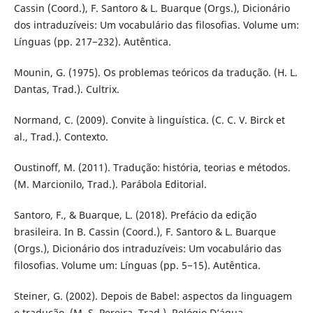
Cassin (Coord.), F. Santoro & L. Buarque (Orgs.), Dicionário
dos intraduzíveis: Um vocabulário das filosofias. Volume um:
Línguas (pp. 217−232). Autêntica.
Mounin, G. (1975). Os problemas teóricos da tradução. (H. L.
Dantas, Trad.). Cultrix.
Normand, C. (2009). Convite à linguística. (C. C. V. Birck et
al., Trad.). Contexto.
Oustinoff, M. (2011). Tradução: história, teorias e métodos.
(M. Marcionilo, Trad.). Parábola Editorial.
Santoro, F., & Buarque, L. (2018). Prefácio da edição
brasileira. In B. Cassin (Coord.), F. Santoro & L. Buarque
(Orgs.), Dicionário dos intraduzíveis: Um vocabulário das
filosofias. Volume um: Línguas (pp. 5−15). Autêntica.
Steiner, G. (2002). Depois de Babel: aspectos da linguagem
e tradução. (M. S. Pereira, Trad.). Relógio D’água.