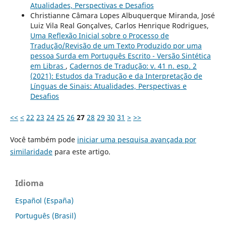
Atualidades, Perspectivas e Desafios
Christianne Câmara Lopes Albuquerque Miranda, José
Luiz Vila Real Gonçalves, Carlos Henrique Rodrigues,
Uma Reflexão Inicial sobre o Processo de
Tradução/Revisão de um Texto Produzido por uma
pessoa Surda em Português Escrito - Versão Sintética
em Libras
,
Cadernos de Tradução: v. 41 n. esp. 2
(2021): Estudos da Tradução e da Interpretação de
Línguas de Sinais: Atualidades, Perspectivas e
Desafios
<<
<
22
23
24
25
26
27
28
29
30
31
>
>>
Você também pode
iniciar uma pesquisa avançada por
similaridade
para este artigo.
Idioma
Español (España)
Português (Brasil)