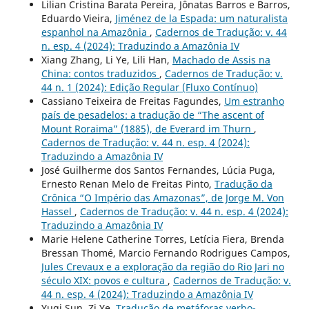
Lilian Cristina Barata Pereira, Jônatas Barros e Barros,
Eduardo Vieira,
Jiménez de la Espada: um naturalista
espanhol na Amazônia
,
Cadernos de Tradução: v. 44
n. esp. 4 (2024): Traduzindo a Amazônia IV
Xiang Zhang, Li Ye, Lili Han,
Machado de Assis na
China: contos traduzidos
,
Cadernos de Tradução: v.
44 n. 1 (2024): Edição Regular (Fluxo Contínuo)
Cassiano Teixeira de Freitas Fagundes,
Um estranho
país de pesadelos: a tradução de “The ascent of
Mount Roraima” (1885), de Everard im Thurn
,
Cadernos de Tradução: v. 44 n. esp. 4 (2024):
Traduzindo a Amazônia IV
José Guilherme dos Santos Fernandes, Lúcia Puga,
Ernesto Renan Melo de Freitas Pinto,
Tradução da
Crônica “O Império das Amazonas”, de Jorge M. Von
Hassel
,
Cadernos de Tradução: v. 44 n. esp. 4 (2024):
Traduzindo a Amazônia IV
Marie Helene Catherine Torres, Letícia Fiera, Brenda
Bressan Thomé, Marcio Fernando Rodrigues Campos,
Jules Crevaux e a exploração da região do Rio Jari no
século XIX: povos e cultura
,
Cadernos de Tradução: v.
44 n. esp. 4 (2024): Traduzindo a Amazônia IV
Yuqi Sun, Zi Ye,
Tradução de metáforas verbo-