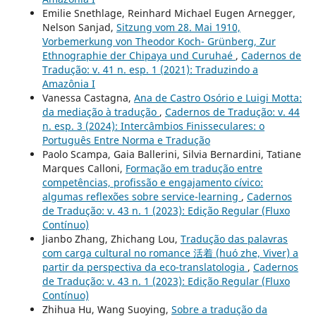
Emilie Snethlage, Reinhard Michael Eugen Arnegger,
Nelson Sanjad,
Sitzung vom 28. Mai 1910,
Vorbemerkung von Theodor Koch- Grünberg, Zur
Ethnographie der Chipaya und Curuhaé
,
Cadernos de
Tradução: v. 41 n. esp. 1 (2021): Traduzindo a
Amazônia I
Vanessa Castagna,
Ana de Castro Osório e Luigi Motta:
da mediação à tradução
,
Cadernos de Tradução: v. 44
n. esp. 3 (2024): Intercâmbios Finisseculares: o
Português Entre Norma e Tradução
Paolo Scampa, Gaia Ballerini, Silvia Bernardini, Tatiane
Marques Calloni,
Formação em tradução entre
competências, profissão e engajamento cívico:
algumas reflexões sobre service-learning
,
Cadernos
de Tradução: v. 43 n. 1 (2023): Edição Regular (Fluxo
Contínuo)
Jianbo Zhang, Zhichang Lou,
Tradução das palavras
com carga cultural no romance 活着 (huó zhe, Viver) a
partir da perspectiva da eco-translatologia
,
Cadernos
de Tradução: v. 43 n. 1 (2023): Edição Regular (Fluxo
Contínuo)
Zhihua Hu, Wang Suoying,
Sobre a tradução da