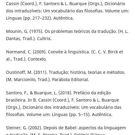
Cassin (Coord.), F. Santoro & L. Buarque (Orgs.), Dicionário
dos intraduzíveis: Um vocabulário das filosofias. Volume um:
Línguas (pp. 217−232). Autêntica.
Mounin, G. (1975). Os problemas teóricos da tradução. (H. L.
Dantas, Trad.). Cultrix.
Normand, C. (2009). Convite à linguística. (C. C. V. Birck et
al., Trad.). Contexto.
Oustinoff, M. (2011). Tradução: história, teorias e métodos.
(M. Marcionilo, Trad.). Parábola Editorial.
Santoro, F., & Buarque, L. (2018). Prefácio da edição
brasileira. In B. Cassin (Coord.), F. Santoro & L. Buarque
(Orgs.), Dicionário dos intraduzíveis: Um vocabulário das
filosofias. Volume um: Línguas (pp. 5−15). Autêntica.
Steiner, G. (2002). Depois de Babel: aspectos da linguagem
e tradução. (M. S. Pereira, Trad.). Relógio D’água.