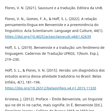
Flores, V. N. (2021). Saussure e a tradução. Editora da UnB.
Flores, V. N., Gomes, F. A., & Hoff, S. L. (2022). A relação
pensamento-língua em Benveniste e a preeminência do
linguístico. Acta Scientiarum: Language and Culture, 44(1).
https://doi.org/10.4025/actascilangcult.v44i1.62639
Hoff, S. L. (2019). Benveniste e a tradução: um fenômeno de
linguagem. Cadernos de Tradução UFRGS, 1(Num. Esp.),
219−230.
Hoff, S. L., & Flores, V. N. (2015). Versão: um diagnóstico dos
estudos acerca dessa atividade tradutória no Brasil. Belas
Infiéis, 4(1), 181−194.
https://doi.org/10.26512/belasinfieis.v4.n1.2015.11320
Kristeva, J. (2012). Preface − Émile Benveniste, un linguiste
qui ne dit ni ne cache, mais signifie. In É. Benveniste (Ed.),
Dernières leçons : Collège de France 1968 et 1969 (pp.