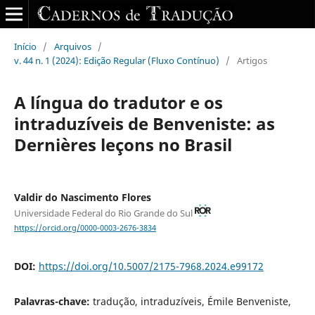
Início
/
Arquivos
/
v. 44 n. 1 (2024): Edição Regular (Fluxo Contínuo)
/
Artigos
A língua do tradutor e os
intraduzíveis de Benveniste: as
Dernières leçons no Brasil
Valdir do Nascimento Flores
Universidade Federal do Rio Grande do Sul
https://orcid.org/0000-0003-2676-3834
DOI:
https://doi.org/10.5007/2175-7968.2024.e99172
Palavras-chave:
tradução, intraduzíveis, Émile Benveniste,