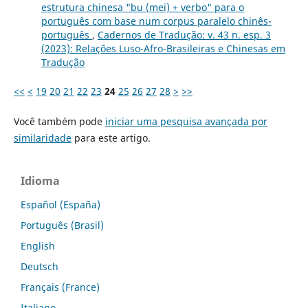
estrutura chinesa "bu (mei) + verbo" para o
português com base num corpus paralelo chinês-
português
,
Cadernos de Tradução: v. 43 n. esp. 3
(2023): Relações Luso-Afro-Brasileiras e Chinesas em
Tradução
<<
<
19
20
21
22
23
24
25
26
27
28
>
>>
Você também pode
iniciar uma pesquisa avançada por
similaridade
para este artigo.
Idioma
Español (España)
Português (Brasil)
English
Deutsch
Français (France)
Italiano