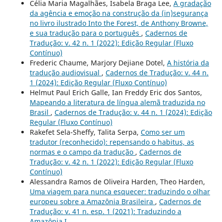
Célia Maria Magalhães, Isabela Braga Lee,
A gradação
da agência e emoção na construção da (in)segurança
no livro ilustrado Into the Forest, de Anthony Browne,
e sua tradução para o português
,
Cadernos de
Tradução: v. 42 n. 1 (2022): Edição Regular (Fluxo
Contínuo)
Frederic Chaume, Marjory Dejiane Dotel,
A história da
tradução audiovisual
,
Cadernos de Tradução: v. 44 n.
1 (2024): Edição Regular (Fluxo Contínuo)
Helmut Paul Erich Galle, Ian Freddy Eric dos Santos,
Mapeando a literatura de língua alemã traduzida no
Brasil
,
Cadernos de Tradução: v. 44 n. 1 (2024): Edição
Regular (Fluxo Contínuo)
Rakefet Sela-Sheffy, Talita Serpa,
Como ser um
tradutor (reconhecido): repensando o habitus, as
normas e o campo da tradução
,
Cadernos de
Tradução: v. 42 n. 1 (2022): Edição Regular (Fluxo
Contínuo)
Alessandra Ramos de Oliveira Harden, Theo Harden,
Uma viagem para nunca esquecer: traduzindo o olhar
europeu sobre a Amazônia Brasileira
,
Cadernos de
Tradução: v. 41 n. esp. 1 (2021): Traduzindo a
Amazônia I