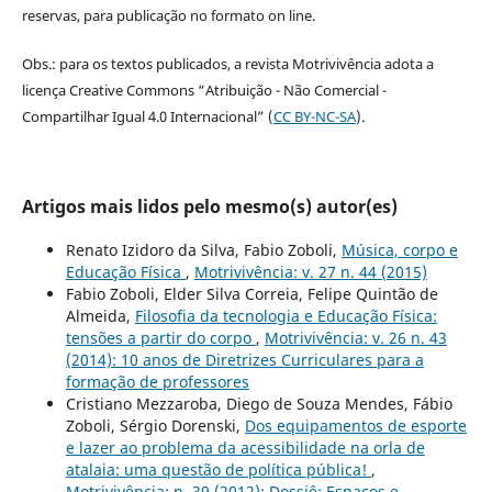
reservas, para publicação no formato on line.
Obs.: para os textos publicados, a revista Motrivivência adota a
licença Creative Commons “Atribuição - Não Comercial -
Compartilhar Igual 4.0 Internacional” (
CC BY-NC-SA
).
Artigos mais lidos pelo mesmo(s) autor(es)
Renato Izidoro da Silva, Fabio Zoboli,
Música, corpo e
Educação Física
,
Motrivivência: v. 27 n. 44 (2015)
Fabio Zoboli, Elder Silva Correia, Felipe Quintão de
Almeida,
Filosofia da tecnologia e Educação Física:
tensões a partir do corpo
,
Motrivivência: v. 26 n. 43
(2014): 10 anos de Diretrizes Curriculares para a
formação de professores
Cristiano Mezzaroba, Diego de Souza Mendes, Fábio
Zoboli, Sérgio Dorenski,
Dos equipamentos de esporte
e lazer ao problema da acessibilidade na orla de
atalaia: uma questão de política pública!
,
Motrivivência: n. 39 (2012): Dossiê: Espaços e