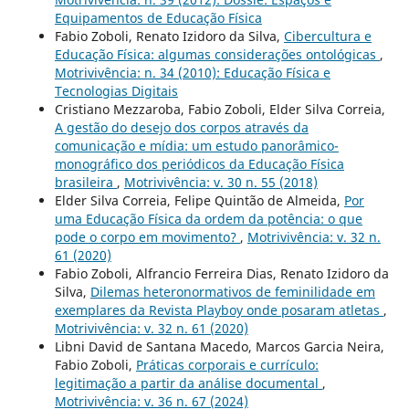
Equipamentos de Educação Física
Fabio Zoboli, Renato Izidoro da Silva,
Cibercultura e
Educação Física: algumas considerações ontológicas
,
Motrivivência: n. 34 (2010): Educação Física e
Tecnologias Digitais
Cristiano Mezzaroba, Fabio Zoboli, Elder Silva Correia,
A gestão do desejo dos corpos através da
comunicação e mídia: um estudo panorâmico-
monográfico dos periódicos da Educação Física
brasileira
,
Motrivivência: v. 30 n. 55 (2018)
Elder Silva Correia, Felipe Quintão de Almeida,
Por
uma Educação Física da ordem da potência: o que
pode o corpo em movimento?
,
Motrivivência: v. 32 n.
61 (2020)
Fabio Zoboli, Alfrancio Ferreira Dias, Renato Izidoro da
Silva,
Dilemas heteronormativos de feminilidade em
exemplares da Revista Playboy onde posaram atletas
,
Motrivivência: v. 32 n. 61 (2020)
Libni David de Santana Macedo, Marcos Garcia Neira,
Fabio Zoboli,
Práticas corporais e currículo:
legitimação a partir da análise documental
,
Motrivivência: v. 36 n. 67 (2024)