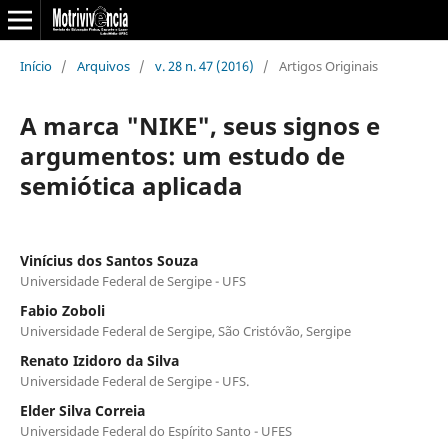
Início
/
Arquivos
/
v. 28 n. 47 (2016)
/
Artigos Originais
A marca "NIKE", seus signos e
argumentos: um estudo de
semiótica aplicada
Vinícius dos Santos Souza
Universidade Federal de Sergipe - UFS
Fabio Zoboli
Universidade Federal de Sergipe, São Cristóvão, Sergipe
Renato Izidoro da Silva
Universidade Federal de Sergipe - UFS.
Elder Silva Correia
Universidade Federal do Espírito Santo - UFES