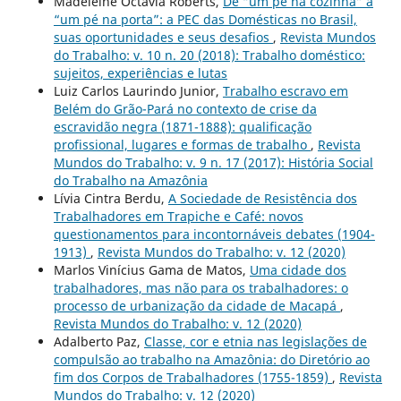
Madeleine Octavia Roberts,
De “um pé na cozinha” a
“um pé na porta”: a PEC das Domésticas no Brasil,
suas oportunidades e seus desafios
,
Revista Mundos
do Trabalho: v. 10 n. 20 (2018): Trabalho doméstico:
sujeitos, experiências e lutas
Luiz Carlos Laurindo Junior,
Trabalho escravo em
Belém do Grão-Pará no contexto de crise da
escravidão negra (1871-1888): qualificação
profissional, lugares e formas de trabalho
,
Revista
Mundos do Trabalho: v. 9 n. 17 (2017): História Social
do Trabalho na Amazônia
Lívia Cintra Berdu,
A Sociedade de Resistência dos
Trabalhadores em Trapiche e Café: novos
questionamentos para incontornáveis debates (1904-
1913)
,
Revista Mundos do Trabalho: v. 12 (2020)
Marlos Vinícius Gama de Matos,
Uma cidade dos
trabalhadores, mas não para os trabalhadores: o
processo de urbanização da cidade de Macapá
,
Revista Mundos do Trabalho: v. 12 (2020)
Adalberto Paz,
Classe, cor e etnia nas legislações de
compulsão ao trabalho na Amazônia: do Diretório ao
fim dos Corpos de Trabalhadores (1755-1859)
,
Revista
Mundos do Trabalho: v. 12 (2020)