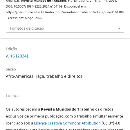
Américas.
Revista Mundos do Trabalho
, Florianópolis, v. 16, p. 1–7, 2024.
DOI: 10.5007/1984-9222.2024.e104109. Disponível em:
https://periodicos.ufsc.br/index.php/mundosdotrabalho/article/view/104109
. Acesso em: 6 ago. 2026.
Fomatos de Citação
Edição
v. 16 (2024)
Seção
Afro-Américas: raça, trabalho e direitos
Licença
Os autores cedem à
Revista Mundos do Trabalho
os direitos
exclusivos de primeira publicação, com o trabalho simultaneamente
licenciado sob a
Licença Creative Commons Attribution
(CC BY) 4.0