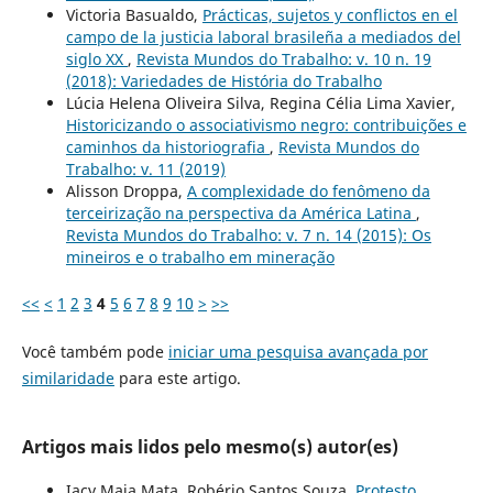
Victoria Basualdo,
Prácticas, sujetos y conflictos en el
campo de la justicia laboral brasileña a mediados del
siglo XX
,
Revista Mundos do Trabalho: v. 10 n. 19
(2018): Variedades de História do Trabalho
Lúcia Helena Oliveira Silva, Regina Célia Lima Xavier,
Historicizando o associativismo negro: contribuições e
caminhos da historiografia
,
Revista Mundos do
Trabalho: v. 11 (2019)
Alisson Droppa,
A complexidade do fenômeno da
terceirização na perspectiva da América Latina
,
Revista Mundos do Trabalho: v. 7 n. 14 (2015): Os
mineiros e o trabalho em mineração
<<
<
1
2
3
4
5
6
7
8
9
10
>
>>
Você também pode
iniciar uma pesquisa avançada por
similaridade
para este artigo.
Artigos mais lidos pelo mesmo(s) autor(es)
Iacy Maia Mata, Robério Santos Souza,
Protesto,