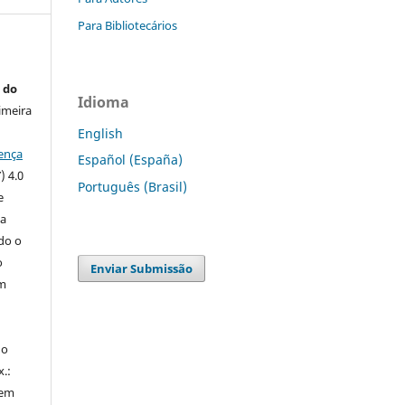
Para Bibliotecários
 do
Idioma
imeira
English
ença
Español (España)
) 4.0
Português (Brasil)
e
 a
ndo o
o
Enviar Submissão
m
do
x.:
 em