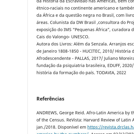
da História da Escravidão nas Américas, bem co
étnico-raciais no continente americano e també
da África e da questão negra no Brasil, com liv
áreas. Colunista da DW Brasil ,consultora do Pr
exposição do IMS “Pequenas África”, curadora 
Cais do Valongo- UNESCO.
Autora dos Livros: Além da Senzala. Arranjos es
de Janeiro 1808-1850 - HUCITEC, 2010/ História d
Afrodescendente - PALLAS, 2017/ Juliano Moreir
fundação da psiquiatria brasileira, EDUFF, 2020
história da formação do país. TODAVIA, 2022
Referências
ANDREWS, George Reid. Afro-Latin America by th
of the Census. ReVista: Harvard Review of Latin Am
jan./2018. Disponível em
https://revista.drclas.