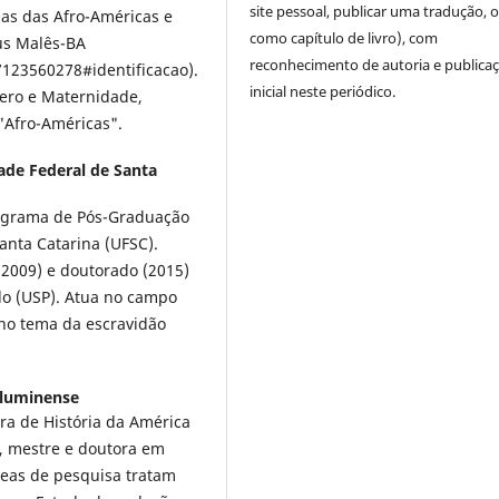
site pessoal, publicar uma tradução, 
ias das Afro-Américas e
como capítulo de livro), com
us Malês-BA
reconhecimento de autoria e publica
123560278#identificacao).
inicial neste periódico.
nero e Maternidade,
Afro-Américas".
ade Federal de Santa
ograma de Pós-Graduação
anta Catarina (UFSC).
(2009) e doutorado (2015)
lo (USP). Atua no campo
 no tema da escravidão
Fluminense
ra de História da América
, mestre e doutora em
reas de pesquisa tratam