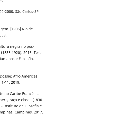
4.
0-2000. São Carlos-SP:
igem. [1905] Rio de
008.
ultura negra no pós-
d (1838-1920). 2016. Tese
Humanas e Filosofia,
 Dossiê: Afro-Américas.
 1-11, 2019.
de no Caribe Francês: a
ero, raça e classe (1830-
 Instituto de Filosofia e
ampinas, Campinas, 2017.