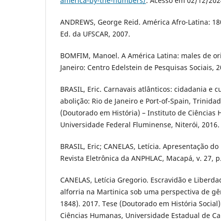
america-by-the-numbers/
. Acesso em 02/12/202
ANDREWS, George Reid. América Afro-Latina: 180
Ed. da UFSCAR, 2007.
BOMFIM, Manoel. A América Latina: males de or
Janeiro: Centro Edelstein de Pesquisas Sociais, 2
BRASIL, Eric. Carnavais atlânticos: cidadania e c
abolição: Rio de Janeiro e Port-of-Spain, Trinida
(Doutorado em História) – Instituto de Ciências 
Universidade Federal Fluminense, Niterói, 2016.
BRASIL, Eric; CANELAS, Letícia. Apresentação do
Revista Eletrônica da ANPHLAC, Macapá, v. 27, p.
CANELAS, Letícia Gregorio. Escravidão e Liberda
alforria na Martinica sob uma perspectiva de gên
1848). 2017. Tese (Doutorado em História Social) –
Ciências Humanas, Universidade Estadual de C