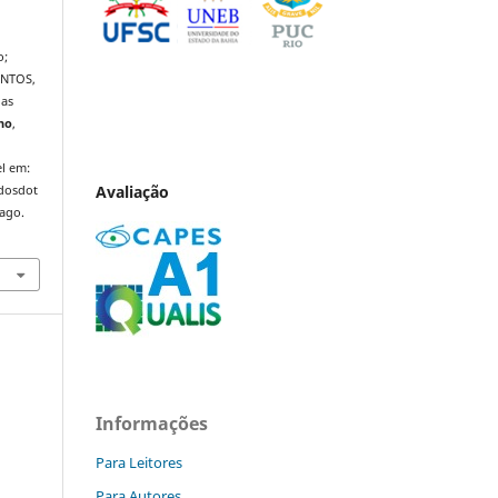
o;
ANTOS,
 as
ho
,
l em:
Avaliação
ndosdot
 ago.
Informações
Para Leitores
Para Autores