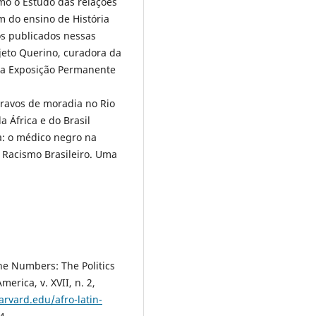
mo o Estudo das relações
m do ensino de História
ros publicados nessas
ojeto Querino, curadora da
da Exposição Permanente
cravos de moradia no Rio
a África e do Brasil
a: o médico negro na
/ Racismo Brasileiro. Uma
e Numbers: The Politics
erica, v. XVII, n. 2,
harvard.edu/afro-latin-