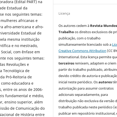
oradora (Edital PART) na
dade Estadual da
Licença
se nos seguintes temas:
s mulheres africanas e
Os autores cedem à
Revista Mundos
ra afro-americana e afro-
Trabalho
os direitos exclusivos de pr
niversidade Estadual de
publicação, com o trabalho
pela mesma instituição
simultaneamente licenciado sob a
Lic
ntífica e no mestrado,
Creative Commons Attribution
(CC BY
a Social, com ênfase em
International. Esta licença permite qu
nte nos seguintes temas:
terceiros
remixem, adaptem e criem
 das Revoluções e
partir do trabalho publicado, atribui
ra Tecnológica de
devido crédito de autoria e publicaçã
a Pró-Reitoria de
inicial neste periódico. Os
autores
tê
) como educadora e
autorização para assumir contratos
, entre os anos de 2006-
adicionais separadamente, para
eis fundamental e médio,
distribuição não exclusiva da versão 
r, ensino superior, além
trabalho publicada neste periódico (e
missão de Comunicação do
publicar em repositório institucional,
acional de História entre