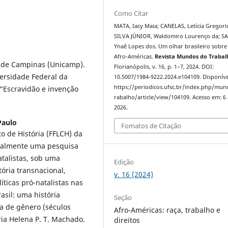
Como Citar
MATA, Iacy Maia; CANELAS, Letícia Gregori
SILVA JÚNIOR, Waldomiro Lourenço da; S
Ynaê Lopes dos. Um olhar brasileiro sobre
Afro-Américas.
Revista Mundos do Trabal
l de Campinas (Unicamp).
Florianópolis, v. 16, p. 1–7, 2024. DOI:
ersidade Federal da
10.5007/1984-9222.2024.e104109. Disponíve
https://periodicos.ufsc.br/index.php/mu
 “Escravidão e invenção
rabalho/article/view/104109. Acesso em: 6
2026.
Paulo
Fomatos de Citação
 de História (FFLCH) da
tualmente uma pesquisa
atalistas, sob uma
Edição
ória transnacional,
v. 16 (2024)
ticas pró-natalistas nas
asil: uma história
Seção
a de gênero (séculos
Afro-Américas: raça, trabalho e
aria Helena P. T. Machado.
direitos