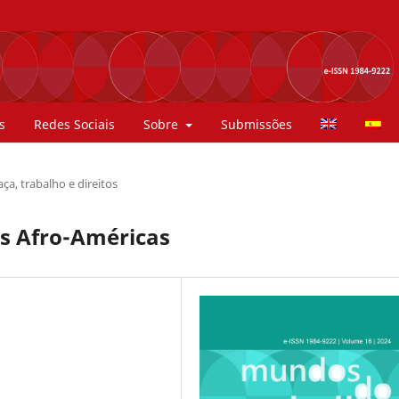
s
Redes Sociais
Sobre
Submissões
ça, trabalho e direitos
as Afro-Américas