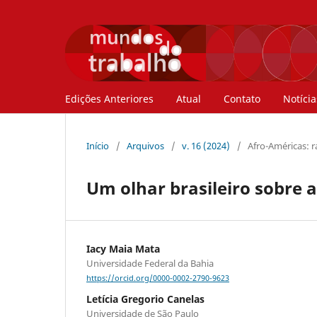
Edições Anteriores
Atual
Contato
Notícia
Início
/
Arquivos
/
v. 16 (2024)
/
Afro-Américas: ra
Um olhar brasileiro sobre 
Iacy Maia Mata
Universidade Federal da Bahia
https://orcid.org/0000-0002-2790-9623
Letícia Gregorio Canelas
Universidade de São Paulo