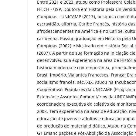
Entre 2021 e 2023, atuou como Professora Colab
FFLCH - USP. Doutora em História pela Universi
Campinas - UNICAMP (2017), pesquisa com ênfa
escravidão, alforria, Caribe Francês, história da
afrodescendentes na América e no Caribe, cultu
caribenha. Possui graduação em História pela U
Campinas (2002) e Mestrado em História Social 
(2007). A partir de sua formação na iniciação cie
desenvolveu sua experiência na área de Históri
história moderna e contemporânea, principalme
Brasil Império, Viajantes Franceses, França: Era
socialismo francês, séc. XIX. Atuou na Incubado
Cooperativas Populares da UNICAMP (Programa d
Extensão e Assuntos Comunitários da UNICAMP
coordenadora executiva do coletivo de monitores
2008. Tem experiência na área de educação, nív
educação de jovens e adultos e educação popula
de produção de material didático. Atuou na Co
GT Emancipações e Pós-Abolição da Associação N