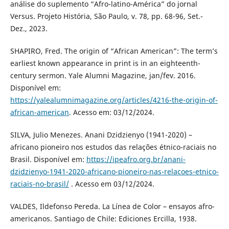
análise do suplemento “Afro-latino-América” do jornal
Versus. Projeto História, São Paulo, v. 78, pp. 68-96, Set.-
Dez., 2023.
SHAPIRO, Fred. The origin of “African American”: The term’s
earliest known appearance in print is in an eighteenth-
century sermon. Yale Alumni Magazine, jan/fev. 2016.
Disponível em:
https://yalealumnimagazine.org/articles/4216-the-origin-of-
african-american
. Acesso em: 03/12/2024.
SILVA, Julio Menezes. Anani Dzidzienyo (1941-2020) –
africano pioneiro nos estudos das relações étnico-raciais no
Brasil. Disponível em:
https://ipeafro.org.br/anani-
dzidzienyo-1941-2020-africano-pioneiro-nas-relacoes-etnico-
raciais-no-brasil/
. Acesso em 03/12/2024.
VALDES, Ildefonso Pereda. La Línea de Color – ensayos afro-
americanos. Santiago de Chile: Ediciones Ercilla, 1938.