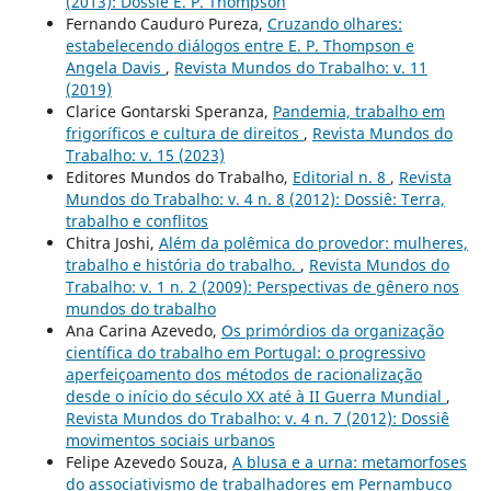
(2013): Dossiê E. P. Thompson
Fernando Cauduro Pureza,
Cruzando olhares:
estabelecendo diálogos entre E. P. Thompson e
Angela Davis
,
Revista Mundos do Trabalho: v. 11
(2019)
Clarice Gontarski Speranza,
Pandemia, trabalho em
frigoríficos e cultura de direitos
,
Revista Mundos do
Trabalho: v. 15 (2023)
Editores Mundos do Trabalho,
Editorial n. 8
,
Revista
Mundos do Trabalho: v. 4 n. 8 (2012): Dossiê: Terra,
trabalho e conflitos
Chitra Joshi,
Além da polêmica do provedor: mulheres,
trabalho e história do trabalho.
,
Revista Mundos do
Trabalho: v. 1 n. 2 (2009): Perspectivas de gênero nos
mundos do trabalho
Ana Carina Azevedo,
Os primórdios da organização
científica do trabalho em Portugal: o progressivo
aperfeiçoamento dos métodos de racionalização
desde o início do século XX até à II Guerra Mundial
,
Revista Mundos do Trabalho: v. 4 n. 7 (2012): Dossiê
movimentos sociais urbanos
Felipe Azevedo Souza,
A blusa e a urna: metamorfoses
do associativismo de trabalhadores em Pernambuco