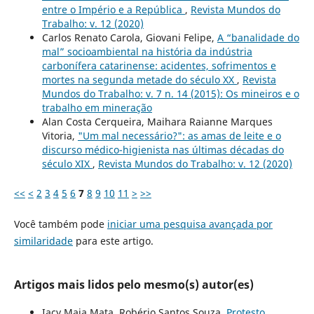
entre o Império e a República
,
Revista Mundos do
Trabalho: v. 12 (2020)
Carlos Renato Carola, Giovani Felipe,
A “banalidade do
mal” socioambiental na história da indústria
carbonífera catarinense: acidentes, sofrimentos e
mortes na segunda metade do século XX
,
Revista
Mundos do Trabalho: v. 7 n. 14 (2015): Os mineiros e o
trabalho em mineração
Alan Costa Cerqueira, Maihara Raianne Marques
Vitoria,
"Um mal necessário?": as amas de leite e o
discurso médico-higienista nas últimas décadas do
século XIX
,
Revista Mundos do Trabalho: v. 12 (2020)
<<
<
2
3
4
5
6
7
8
9
10
11
>
>>
Você também pode
iniciar uma pesquisa avançada por
similaridade
para este artigo.
Artigos mais lidos pelo mesmo(s) autor(es)
Iacy Maia Mata, Robério Santos Souza,
Protesto,