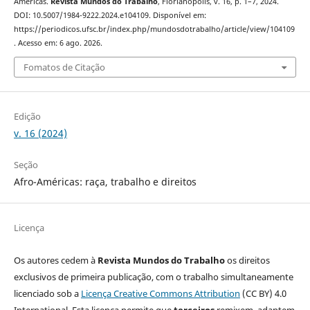
Américas.
Revista Mundos do Trabalho
, Florianópolis, v. 16, p. 1–7, 2024.
DOI: 10.5007/1984-9222.2024.e104109. Disponível em:
https://periodicos.ufsc.br/index.php/mundosdotrabalho/article/view/104109
. Acesso em: 6 ago. 2026.
Fomatos de Citação
Edição
v. 16 (2024)
Seção
Afro-Américas: raça, trabalho e direitos
Licença
Os autores cedem à
Revista Mundos do Trabalho
os direitos
exclusivos de primeira publicação, com o trabalho simultaneamente
licenciado sob a
Licença Creative Commons Attribution
(CC BY) 4.0