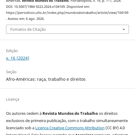
Américas.
Revista Mundos do Trabalho
, Florianópolis, v. 16, p. 1–7, 2024.
DOI: 10.5007/1984-9222.2024.e104109. Disponível em:
https://periodicos.ufsc.br/index.php/mundosdotrabalho/article/view/104109
. Acesso em: 6 ago. 2026.
Fomatos de Citação
Edição
v. 16 (2024)
Seção
Afro-Américas: raça, trabalho e direitos
Licença
Os autores cedem à
Revista Mundos do Trabalho
os direitos
exclusivos de primeira publicação, com o trabalho simultaneamente
licenciado sob a
Licença Creative Commons Attribution
(CC BY) 4.0