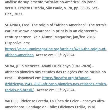
análise do suplemento “Afro-latino-América” do jornal
Versus. Projeto História, São Paulo, v. 78, pp. 68-96, Set.-
Dez., 2023.
SHAPIRO, Fred. The origin of “African American”: The term’s
earliest known appearance in print is in an eighteenth-
century sermon. Yale Alumni Magazine, jan/fev. 2016.
Disponível em:
https://yalealumnimagazine.org/articles/4216-the-origin-of-
african-american
. Acesso em: 03/12/2024.
SILVA, Julio Menezes. Anani Dzidzienyo (1941-2020) –
africano pioneiro nos estudos das relações étnico-raciais no
Brasil. Disponível em:
https://ipeafro.org.br/anani-
dzidzienyo-1941-2020-africano-pioneiro-nas-relacoes-etnico-
raciais-no-brasil/
. Acesso em 03/12/2024.
VALDES, Ildefonso Pereda. La Línea de Color – ensayos afro-
americanos. Santiago de Chile: Ediciones Ercilla, 1938.