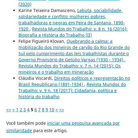
(2020)
Karine Teixeira Damasceno,
Labuta, sociabilidade,
solidariedade e conflito: mulheres pobres,
trabalhadoras e negras em Feira de Santana, 1890-
1920
,
Revista Mundos do Trabalho: v. 8 n. 16 (2016):
Biografia e História do Trabalho (II)
Felipe Figueiró Klovan,
Quebrando a calma: a
mobilização dos mineiros de carvão do Rio Grande do
Sul pelo cumprimento das leis trabalhistas durante o
Governo Provisório de Getúlio Vargas (1930 - 1934)
,
Revista Mundos do Trabalho: v. 7 n. 14 (2015): Os
mineiros e o trabalho em mineração
Cláudia Viscardi,
Direitos políticos e representação no
Brasil Republicano (1891-1934)
,
Revista Mundos do
Trabalho: v. 9 n. 18 (2017): Cidadania, política e
história do trabalho
<<
<
1
2
3
4
5
6
7
8
9
10
>
>>
Você também pode
iniciar uma pesquisa avançada por
similaridade
para este artigo.