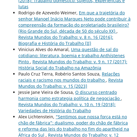
(2018): Trabalho doméstico: sujeitos, experiências e
lutas
Rodrigo de Azevedo Weimer,
Em que a trajetória do
senhor Manoel Inácio Marques Neto pode contribuir à
compreensão da formação do proletariado brasileiro?
(Rio Grande do Sul, década de 50 do século XX)
,
Revista Mundos do Trabalho: v. 8 n. 16 (2016):
Biografia e História do Trabalho (II)
Vinicius Alves do Amaral,
Uma questão de sal do
cotidiano: literatura, boemia e trabalho Anthístenes
Pinto
,
Revista Mundos do Trabalho: v. 9 n. 17 (2017):
História Social do Trabalho na Amazônia
Paulo Cruz Terra, Robério Santos Souza,
Relações
raciais e racismo nos mundos do trabalho
,
Revista
Mundos do Trabalho: v. 15 (2023)
Jessie Jane Vieira de Sousa,
O discurso centrado
harmonia como estrategia política de negociação
,
Revista Mundos do Trabalho: v. 10 n. 19 (2018):
Variedades de História do Trabalho
Alex Lichtenstein,
“Sentimos que nossa força está no
chão de fábrica”: dualismo, poder do chão de fábrica
e reforma das leis do trabalho no fim do apartheid na
África do Sul
,
Revista Mundos do Trabalho: v. 12