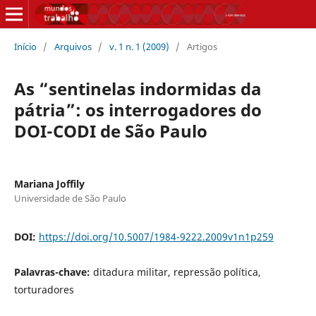
Início
/
Arquivos
/
v. 1 n. 1 (2009)
/
Artigos
As “sentinelas indormidas da
pátria”: os interrogadores do
DOI-CODI de São Paulo
Mariana Joffily
Universidade de São Paulo
DOI:
https://doi.org/10.5007/1984-9222.2009v1n1p259
Palavras-chave:
ditadura militar, repressão política,
torturadores