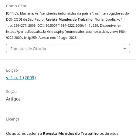
Como Citar
JOFFILY, Mariana. As “sentinelas indormidas da pátria”: os interrogadores do
DOI-CODI de São Paulo.
Revista Mundos do Trabalho
, Florianópolis, v. 1, n.
1, p. 259–277, 2009. DOI: 10.5007/1984-9222.2009v1n1p259. Disponível em:
https://periodicos.ufsc.br/index.php/mundosdotrabalho/article/view/1984-
9222.2009v1n1p259. Acesso em: 10 ago. 2026.
Fomatos de Citação
Edição
v. 1 n. 1 (2009)
Seção
Artigos
Licença
Os autores cedem à
Revista Mundos do Trabalho
os direitos