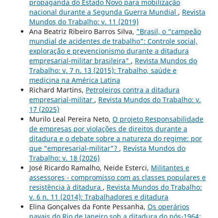
propaganda do Estado Novo para mobilização
nacional durante a Segunda Guerra Mundial
,
Revista
Mundos do Trabalho: v. 11 (2019)
Ana Beatriz Ribeiro Barros Silva,
"Brasil, o “campeão
mundial de acidentes de trabalho”: Controle social,
exploração e prevencionismo durante a ditadura
empresarial-militar brasileira"
,
Revista Mundos do
Trabalho: v. 7 n. 13 (2015): Trabalho, saúde e
medicina na América Latina
Richard Martins,
Petroleiros contra a ditadura
empresarial-militar
,
Revista Mundos do Trabalho: v.
17 (2025)
Murilo Leal Pereira Neto,
O projeto Responsabilidade
de empresas por violações de direitos durante a
ditadura e o debate sobre a natureza do regime: por
que “empresarial-militar”?
,
Revista Mundos do
Trabalho: v. 18 (2026)
José Ricardo Ramalho, Neide Esterci,
Militantes e
assessores - compromisso com as classes populares e
resistência à ditadura
,
Revista Mundos do Trabalho:
v. 6 n. 11 (2014): Trabalhadores e ditadura
Elina Gonçalves da Fonte Pessanha,
Os operários
navais do Rio de Janeiro sob a ditadura do pós-1964: