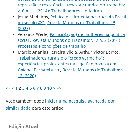
repressão e resistência
,
Revista Mundos do Trabalho:
v. 6 n. 11 (2014): Trabalhadores e ditadura
Josué Medeiros,
Política e estratégia nas ruas do Brasil
no século XXI
,
Revista Mundos do Trabalho: v. 15
(2023)
Verônica Werle,
Particip(ação) de mulheres na política
social
,
Revista Mundos do Trabalho: v. 2 n. 3 (2010):
Processos e condições de trabalho
Márcio Ananias Ferreira Vilela, Arthur Victor Barros,
Trabalhadores rurais e o “credo vermelho”:
experiências protestantes na Liga Camponesa em
Goiana, Pernambuco
,
Revista Mundos do Trabalho: v.
12 (2020)
<<
<
1
2
3
4
5
6
7
8
9
10
>
>>
Você também pode
iniciar uma pesquisa avançada por
similaridade
para este artigo.
Edição Atual